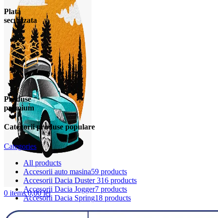
Plata
securizata
Produse
premium
Categorii produse populare
Categories
All
products
Accesorii auto masina
59 products
Accesorii Dacia Duster 3
16 products
Accesorii Dacia Jogger
7 products
0
items
0,00
lei
Accesorii Dacia Spring
18 products