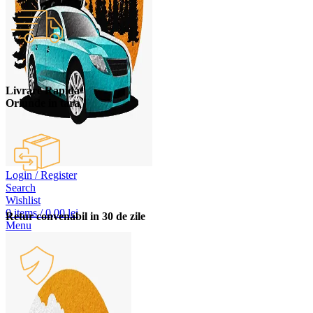
Livrare Rapida
Oriunde in tara
Login / Register
Search
Wishlist
0
items
/
0,00
lei
Retur convenabil in 30 de zile
Menu