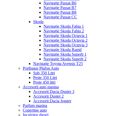
Navigație Passat B6
Navigație Passat B7
Navigație Passat B8
Navigație Passat CC
Skoda
Navigație Skoda Fabia 1
Navigație Skoda Fabia 2
Navigație Skoda Octavia 1
Navigație Skoda Octavia 2
Navigație Skoda Octavia 3
Navigație Skoda Rapid
Navigație Skoda Superb 1
Navigație Skoda Superb 2
Navigație Toyota Avensis T25
Portbagaj Plafon Auto
Sub 350 Litri
Peste 350 Litri
Peste 450 litri
Accesorii auto masina
Accesorii Dacia Duster 3
Accesorii Duster 2
Accesorii Dacia Jogger
Parfum masina
Copertine auto
Incalzitor diesel