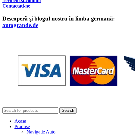
T
ermeni-si-conditii
Contactati-ne
Descoperă și blogul nostru în limba germană:
autogrande.de
Search
Acasa
Produse
Navigatie Auto