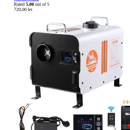
Rated
5.00
out of 5
720,00
lei