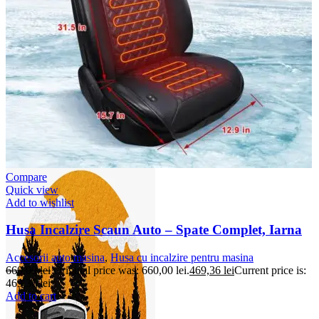
Accesorii Dacia Duster 3
Accesorii Duster 2
Accesorii Dacia Jogger
Parfum masina
Copertine auto
Incalzitor diesel
Antifurt masina
Blog
Despre Noi
Compare
Quick view
Add to wishlist
Husa Incalzire Scaun Auto – Spate Complet, Iarna
Accesorii auto masina
,
Husa cu incalzire pentru masina
660,00
lei
Original price was: 660,00 lei.
469,36
lei
Current price is:
469,36 lei.
Add to cart