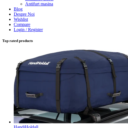
Antifurt masina
Blog
Despre Noi
Wishlist
Compare
Login / Register
Top rated products
HandiHoldall