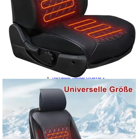
Navigație Mercedes W204
Navigație Mercedes W211
Navigație Mercedes Sprinter
Passat
Navigație Passat B5
Navigație Passat B5 5
Navigație Passat B6
Navigație Passat B7
Navigație Passat B8
Navigație Passat CC
Skoda
Navigație Skoda Fabia 1
Navigație Skoda Fabia 2
Navigație Skoda Octavia 1
Navigație Skoda Octavia 2
Navigație Skoda Octavia 3
Navigație Skoda Rapid
Navigație Skoda Superb 1
Navigație Skoda Superb 2
Navigație Toyota Avensis T25
Portbagaj Plafon Auto
Sub 350 Litri
Peste 350 Litri
Peste 450 litri
Accesorii auto masina