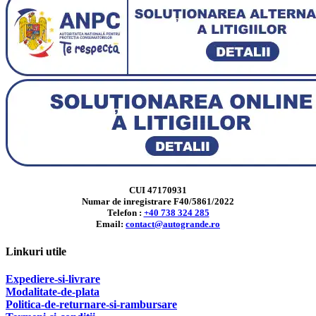
CUI 47170931
Numar de inregistrare F40/5861/2022
Telefon :
+40 738 324 285
Email:
contact@autogrande.ro
Linkuri utile
Expediere-si-livrare
Modalitate-de-plata
Politica-de-returnare-si-rambursare