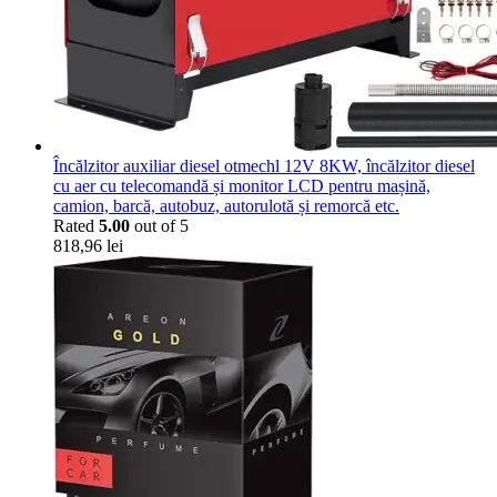
Încălzitor auxiliar diesel otmechl 12V 8KW, încălzitor diesel
cu aer cu telecomandă și monitor LCD pentru mașină,
camion, barcă, autobuz, autorulotă și remorcă etc.
Rated
5.00
out of 5
818,96
lei