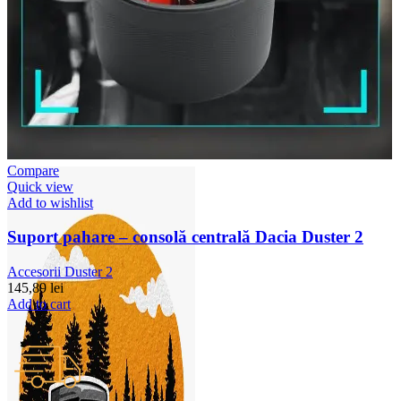
Accesorii Dacia Duster 3
Accesorii Duster 2
Accesorii Dacia Jogger
Parfum masina
Copertine auto
Incalzitor diesel
Antifurt masina
Blog
Despre Noi
Compare
Quick view
Add to wishlist
Suport pahare – consolă centrală Dacia Duster 2
Accesorii Duster 2
145,89
lei
Add to cart