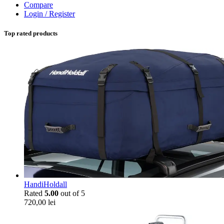
Compare
Login / Register
Top rated products
HandiHoldall
Rated
5.00
out of 5
720,00
lei