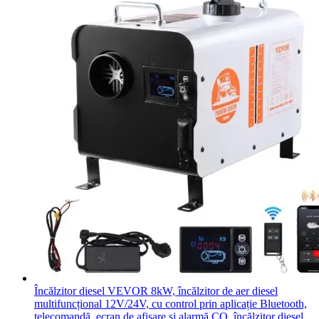
Încălzitor diesel VEVOR 8kW, încălzitor de aer diesel
multifuncțional 12V/24V, cu control prin aplicație Bluetooth,
telecomandă, ecran de afișare și alarmă CO, încălzitor diesel