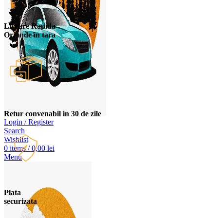
Livrare Rapida
Oriunde in tara
Retur convenabil in 30 de zile
Login / Register
Search
Wishlist
0
items
/
0,00
lei
Menu
Plata
securizata