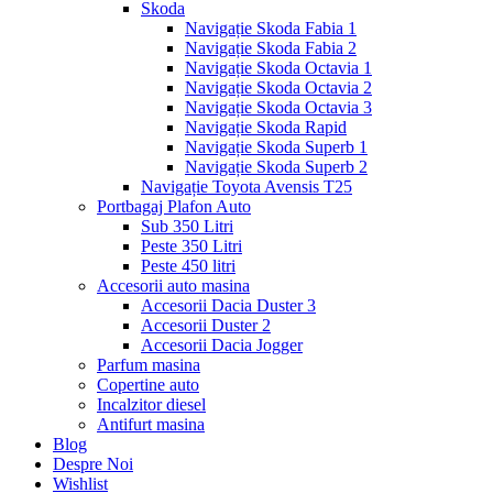
Skoda
Navigație Skoda Fabia 1
Navigație Skoda Fabia 2
Navigație Skoda Octavia 1
Navigație Skoda Octavia 2
Navigație Skoda Octavia 3
Navigație Skoda Rapid
Navigație Skoda Superb 1
Navigație Skoda Superb 2
Navigație Toyota Avensis T25
Portbagaj Plafon Auto
Sub 350 Litri
Peste 350 Litri
Peste 450 litri
Accesorii auto masina
Accesorii Dacia Duster 3
Accesorii Duster 2
Accesorii Dacia Jogger
Parfum masina
Copertine auto
Incalzitor diesel
Antifurt masina
Blog
Despre Noi
Wishlist