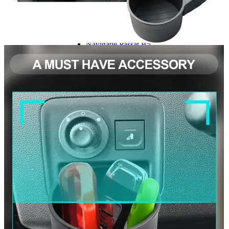
Navigație Mercedes W204
Navigație Mercedes W211
Navigație Mercedes Sprinter
Passat
Navigație Passat B5
Navigație Passat B5 5
Navigație Passat B6
Navigație Passat B7
Navigație Passat B8
Navigație Passat CC
Skoda
Navigație Skoda Fabia 1
Navigație Skoda Fabia 2
Navigație Skoda Octavia 1
Navigație Skoda Octavia 2
Navigație Skoda Octavia 3
Navigație Skoda Rapid
Navigație Skoda Superb 1
Navigație Skoda Superb 2
Navigație Toyota Avensis T25
Portbagaj Plafon Auto
Sub 350 Litri
Peste 350 Litri
Peste 450 litri
Accesorii auto masina