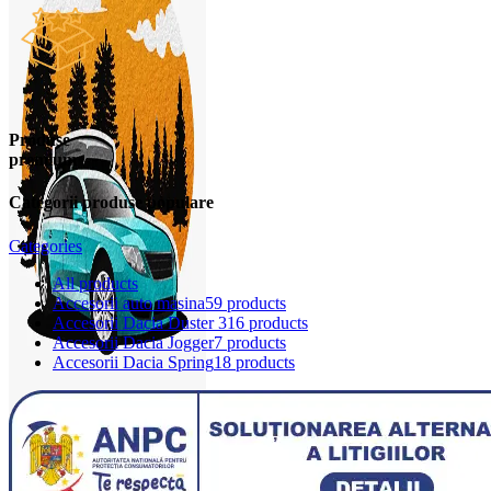
Produse
premium
Categorii produse populare
Categories
All
products
Accesorii auto masina
59 products
Accesorii Dacia Duster 3
16 products
Accesorii Dacia Jogger
7 products
Accesorii Dacia Spring
18 products
0
items
0,00
lei