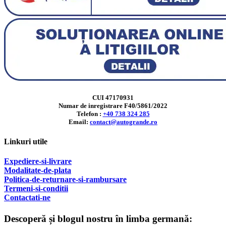
CUI 47170931
Numar de inregistrare F40/5861/2022
Telefon :
+40 738 324 285
Email:
contact@autogrande.ro
Linkuri utile
Expediere-si-livrare
Modalitate-de-plata
Politica-de-returnare-si-rambursare
T
ermeni-si-conditii
Contactati-ne
Descoperă și blogul nostru în limba germană: