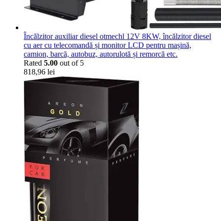
Încălzitor auxiliar diesel otmechl 12V 8KW, încălzitor diesel
cu aer cu telecomandă și monitor LCD pentru mașină,
camion, barcă, autobuz, autorulotă și remorcă etc.
Rated
5.00
out of 5
818,96
lei