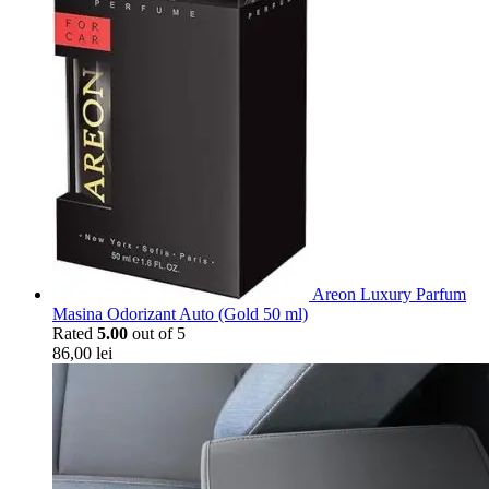
Areon Luxury Parfum
Masina Odorizant Auto (Gold 50 ml)
Rated
5.00
out of 5
86,00
lei