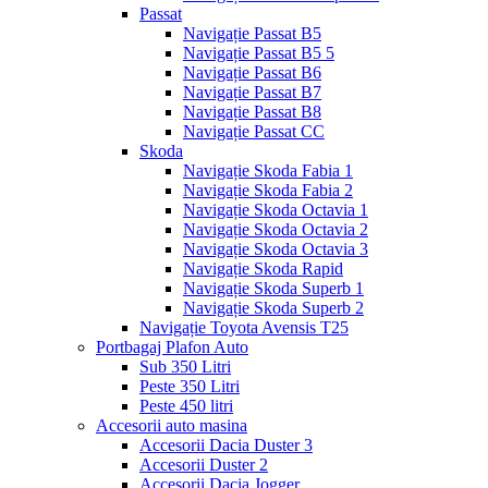
Passat
Navigație Passat B5
Navigație Passat B5 5
Navigație Passat B6
Navigație Passat B7
Navigație Passat B8
Navigație Passat CC
Skoda
Navigație Skoda Fabia 1
Navigație Skoda Fabia 2
Navigație Skoda Octavia 1
Navigație Skoda Octavia 2
Navigație Skoda Octavia 3
Navigație Skoda Rapid
Navigație Skoda Superb 1
Navigație Skoda Superb 2
Navigație Toyota Avensis T25
Portbagaj Plafon Auto
Sub 350 Litri
Peste 350 Litri
Peste 450 litri
Accesorii auto masina
Accesorii Dacia Duster 3
Accesorii Duster 2
Accesorii Dacia Jogger