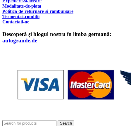
Expediere-si-livrare
Modalitate-de-plata
Politica-de-returnare-si-rambursare
T
ermeni-si-conditii
Contactati-ne
Descoperă și blogul nostru în limba germană:
autogrande.de
Search