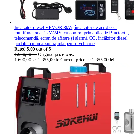
Încălzitor diesel VEVOR 8kW, încălzitor de aer diesel
multifuncțional 12V/24V, cu control prin aplicație Bluetooth,
telecomandă, ecran de afișare și alarmă CO, încălzitor diesel
portabil cu încălzire rapidă pentru vehicule
Rated
5.00
out of 5
1.600,00
lei
Original price was:
1.600,00 lei.
1.355,00
lei
Current price is: 1.355,00 lei.