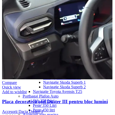
Navigație Mercedes W204
Navigație Mercedes W211
Navigație Mercedes Sprinter
Passat
Navigație Passat B5
Navigație Passat B5 5
Navigație Passat B6
Navigație Passat B7
Navigație Passat B8
Navigație Passat CC
Skoda
Navigație Skoda Fabia 1
Navigație Skoda Fabia 2
Navigație Skoda Octavia 1
Navigație Skoda Octavia 2
Navigație Skoda Octavia 3
Navigație Skoda Rapid
Navigație Skoda Superb 1
Compare
Navigație Skoda Superb 2
Quick view
Navigație Toyota Avensis T25
Add to wishlist
Portbagaj Plafon Auto
Sub 350 Litri
Placa decorativă oțel Duster III pentru bloc lumini
Peste 350 Litri
Peste 450 litri
Accesorii Dacia Duster 3
Accesorii auto masina