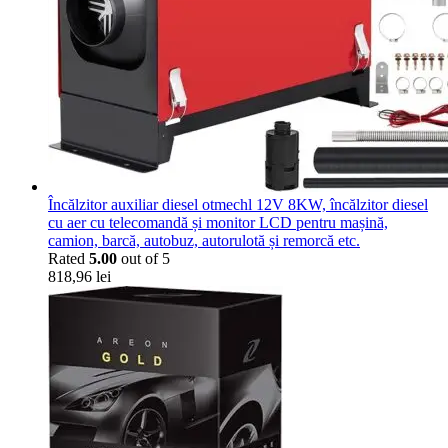
Încălzitor auxiliar diesel otmechl 12V 8KW, încălzitor diesel
cu aer cu telecomandă și monitor LCD pentru mașină,
camion, barcă, autobuz, autorulotă și remorcă etc.
Rated
5.00
out of 5
818,96
lei