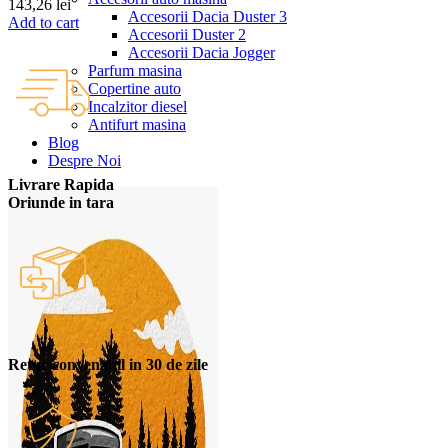
143,26
lei
Accesorii Dacia Duster 3
Add to cart
Accesorii Duster 2
Accesorii Dacia Jogger
Parfum masina
Copertine auto
Incalzitor diesel
Antifurt masina
Blog
Despre Noi
Livrare Rapida
Oriunde in tara
Retur convenabil in 30 de zile