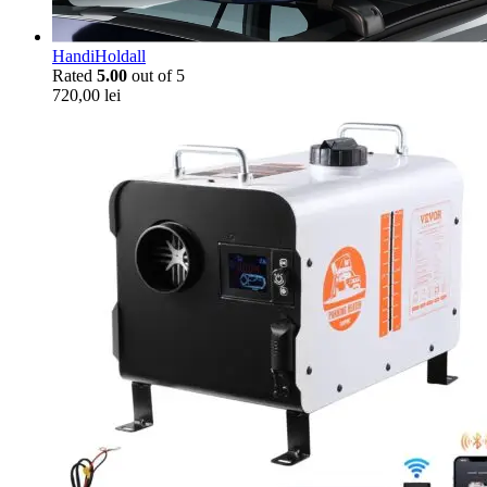
HandiHoldall
Rated
5.00
out of 5
720,00
lei