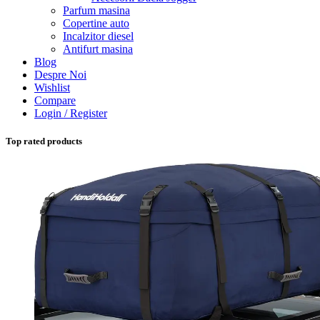
Parfum masina
Copertine auto
Incalzitor diesel
Antifurt masina
Blog
Despre Noi
Wishlist
Compare
Login / Register
Top rated products