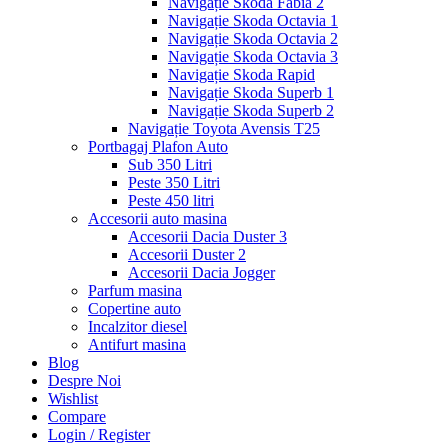
Navigație Skoda Fabia 2
Navigație Skoda Octavia 1
Navigație Skoda Octavia 2
Navigație Skoda Octavia 3
Navigație Skoda Rapid
Navigație Skoda Superb 1
Navigație Skoda Superb 2
Navigație Toyota Avensis T25
Portbagaj Plafon Auto
Sub 350 Litri
Peste 350 Litri
Peste 450 litri
Accesorii auto masina
Accesorii Dacia Duster 3
Accesorii Duster 2
Accesorii Dacia Jogger
Parfum masina
Copertine auto
Incalzitor diesel
Antifurt masina
Blog
Despre Noi
Wishlist
Compare
Login / Register