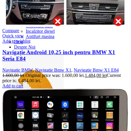
Accesorii Dacia Duster 3
Accesorii Duster 2
Accesorii Dacia Jogger
Parfum masina
Copertine auto
Compare
Incalzitor diesel
Quick view
Antifurt masina
Add to wishlist
Blog
Despre Noi
Navigație Android 10,25 inch pentru BMW X1
Seria E84
Navigatie BMW
,
Navigatie Bmw X1
,
Navigatie Bmw X1 E84
1.600,00
lei
Original price was: 1.600,00 lei.
1.484,00
lei
Current
price is: 1.484,00 lei.
Add to cart