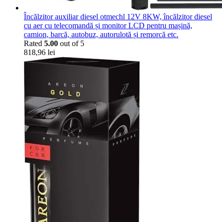
Încălzitor auxiliar diesel otmechl 12V 8KW, încălzitor diesel
cu aer cu telecomandă și monitor LCD pentru mașină,
camion, barcă, autobuz, autorulotă și remorcă etc.
Rated
5.00
out of 5
818,96
lei