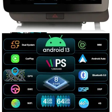
Login / Register
Search
Wishlist
0
items
/
0,00
lei
Menu