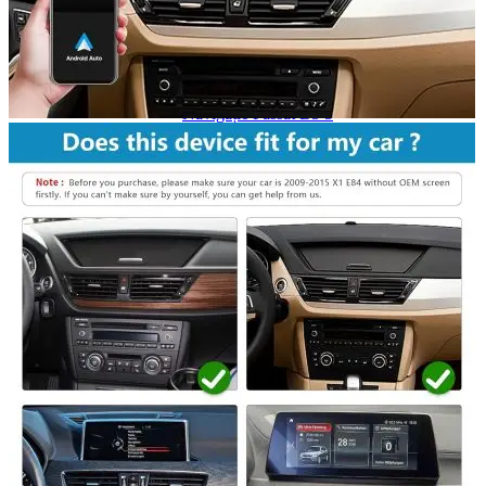
Navigație Mercedes W204
Navigație Mercedes W211
Navigație Mercedes Sprinter
Passat
Navigație Passat B5
Navigație Passat B5 5
Navigație Passat B6
Navigație Passat B7
Navigație Passat B8
Navigație Passat CC
Skoda
Navigație Skoda Fabia 1
Navigație Skoda Fabia 2
Navigație Skoda Octavia 1
Navigație Skoda Octavia 2
Navigație Skoda Octavia 3
Navigație Skoda Rapid
Navigație Skoda Superb 1
Navigație Skoda Superb 2
Navigație Toyota Avensis T25
Portbagaj Plafon Auto
Sub 350 Litri
Peste 350 Litri
Peste 450 litri
Accesorii auto masina