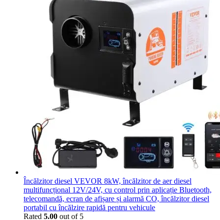
Încălzitor diesel VEVOR 8kW, încălzitor de aer diesel
multifuncțional 12V/24V, cu control prin aplicație Bluetooth,
telecomandă, ecran de afișare și alarmă CO, încălzitor diesel
portabil cu încălzire rapidă pentru vehicule
Rated
5.00
out of 5