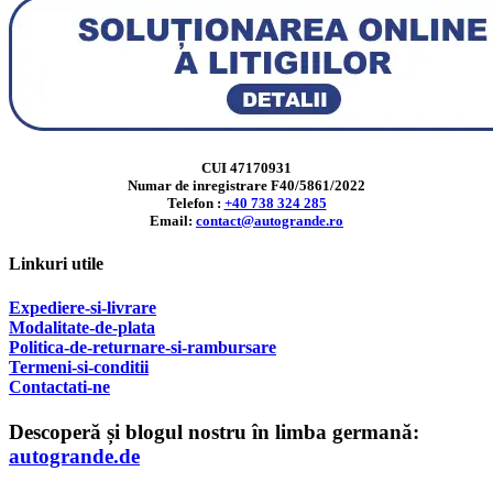
CUI 47170931
Numar de inregistrare F40/5861/2022
Telefon :
+40 738 324 285
Email:
contact@autogrande.ro
Linkuri utile
Expediere-si-livrare
Modalitate-de-plata
Politica-de-returnare-si-rambursare
T
ermeni-si-conditii
Contactati-ne
Descoperă și blogul nostru în limba germană:
autogrande.de