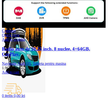
Compare
Quick view
Add to wishlist
Radio auto de 10,25 inch, 8 nuclee, 4+64GB,
CarPlay,
Navigatie Audi Q5
,
Tableta pentru masina
1.964,22
lei
Add to cart
0
items
0,00
lei