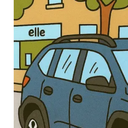
Navigatie Duster 2011
Navigatie Duster 2019
Audi
Navigatie Audi A3 8p
Navigatie Audi A4
Navigatie Audi A4 B6
Navigatie Audi A4 B7
Navigatie Audi A4 B8
Navigatie Audi A5
Navigatie Audi A6 C5
Navigatie Audi A6 C6
Navigatie Audi A6 C7
Navigatie Audi Q5
Ford
Navigație Ford Fiesta
Navigație Ford Focus 1
Navigație Ford Focus 2
Navigație Ford Focus MK3
Navigație Ford Mondeo MK3
Navigație Ford Mondeo MK4
Navigație Ford Transit
Mercedes
Navigație Mercedes C Class W203
Navigație Mercedes C Class W204
Navigație Mercedes W203