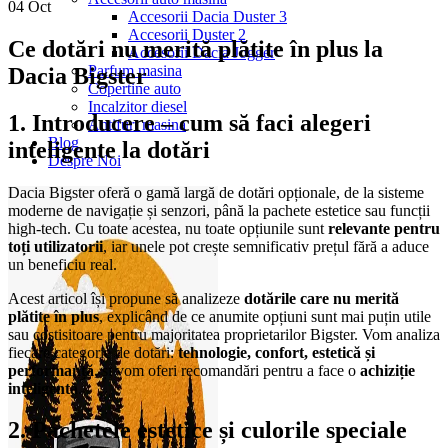
04
Oct
Accesorii Dacia Duster 3
Accesorii Duster 2
Ce dotări nu merită plătite în plus la
Accesorii Dacia Jogger
Parfum masina
Dacia Bigster
Copertine auto
Incalzitor diesel
1. Introducere – cum să faci alegeri
Antifurt masina
Blog
inteligente la dotări
Despre Noi
Dacia Bigster oferă o gamă largă de dotări opționale, de la sisteme
moderne de navigație și senzori, până la pachete estetice sau funcții
high-tech. Cu toate acestea, nu toate opțiunile sunt
relevante pentru
toți utilizatorii
, iar unele pot crește semnificativ prețul fără a aduce
un beneficiu real.
Acest articol își propune să analizeze
dotările care nu merită
plătite în plus
, explicând de ce anumite opțiuni sunt mai puțin utile
sau costisitoare pentru majoritatea proprietarilor Bigster. Vom analiza
fiecare categorie de dotări:
tehnologie, confort, estetică și
performanță
, și vom oferi recomandări pentru a face o
achiziție
inteligentă
.
2. Pachetele estetice și culorile speciale