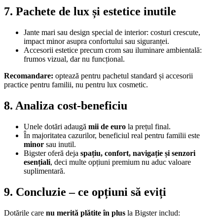
7. Pachete de lux și estetice inutile
Jante mari sau design special de interior: costuri crescute,
impact minor asupra confortului sau siguranței.
Accesorii estetice precum crom sau iluminare ambientală:
frumos vizual, dar nu funcțional.
Recomandare:
optează pentru pachetul standard și accesorii
practice pentru familii, nu pentru lux cosmetic.
8. Analiza cost-beneficiu
Unele dotări adaugă
mii de euro
la prețul final.
În majoritatea cazurilor, beneficiul real pentru familii este
minor
sau inutil.
Bigster oferă deja
spațiu, confort, navigație și senzori
esențiali
, deci multe opțiuni premium nu aduc valoare
suplimentară.
9. Concluzie – ce opțiuni să eviți
Dotările care
nu merită plătite în plus
la Bigster includ: