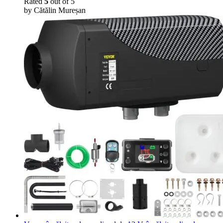
Rated
5
out of 5
by Cătălin Mureșan