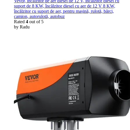
Vevor, încălzitor de aer diesel de 12 V, încălzitor diesel cu
suport de 8 KW, încălzitor diesel cu aer de 12 V 8 KW,
încălzitor cu suport de aer, pentru mașină, rulotă, bărci,
camion, autorulotă, autobuz
Rated
4
out of 5
by Radu