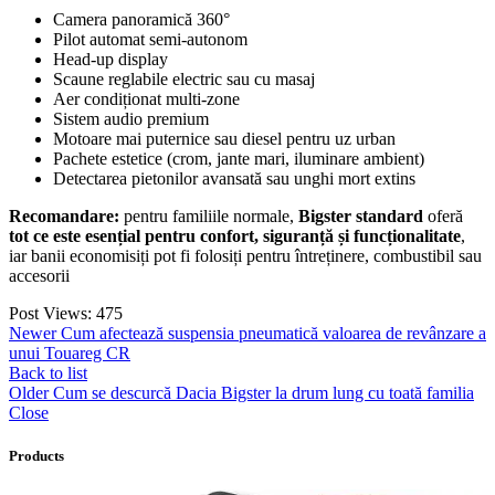
Camera panoramică 360°
Pilot automat semi-autonom
Head-up display
Scaune reglabile electric sau cu masaj
Aer condiționat multi-zone
Sistem audio premium
Motoare mai puternice sau diesel pentru uz urban
Pachete estetice (crom, jante mari, iluminare ambient)
Detectarea pietonilor avansată sau unghi mort extins
Recomandare:
pentru familiile normale,
Bigster standard
oferă
tot ce este esențial pentru confort, siguranță și funcționalitate
,
iar banii economisiți pot fi folosiți pentru întreținere, combustibil sau
accesorii
Post Views:
475
Newer
Cum afectează suspensia pneumatică valoarea de revânzare a
unui Touareg CR
Back to list
Older
Cum se descurcă Dacia Bigster la drum lung cu toată familia
Close
Products