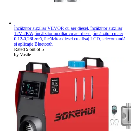
Încălzitor auxiliar VEVOR cu aer diesel, încălzitor auxiliar
12V 2KW, încălzitor auxiliar cu aer diesel, încălzitor cu aer
0,12-0,26L/oră, încălzitor diesel cu afișaj LCD, telecomandă
și aplicație Bluetooth
Rated
5
out of 5
by Vasile