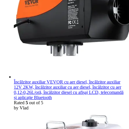
Încălzitor auxiliar VEVOR cu aer diesel, încălzitor auxiliar
12V 2KW, încălzitor auxiliar cu aer diesel, încălzitor cu aer
0,12-0,26L/oră, încălzitor diesel cu afișaj LCD, telecomandă
și aplicație Bluetooth
Rated
5
out of 5
by Vlad