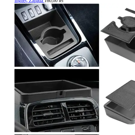
Îngheț, Zăpadă
160,00
lei