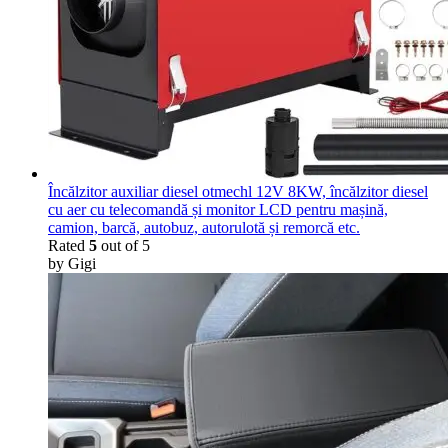
Încălzitor auxiliar diesel otmechl 12V 8KW, încălzitor diesel
cu aer cu telecomandă și monitor LCD pentru mașină,
camion, barcă, autobuz, autorulotă și remorcă etc.
Rated
5
out of 5
by Gigi