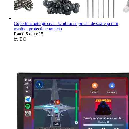
Copertina auto groasa – Umbrar si prelata de soare pentru
masina, protectie completa
Rated
5
out of 5
by BC