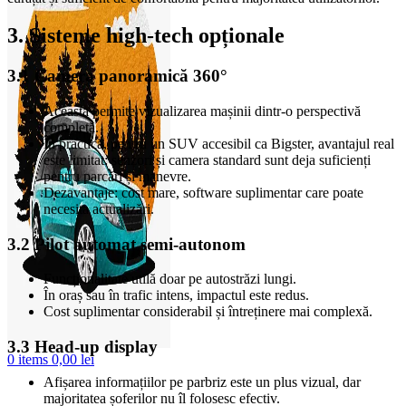
3. Sisteme high-tech opționale
3.1 Camera panoramică 360°
Aceasta permite vizualizarea mașinii dintr-o perspectivă
completă.
În practică, pentru un SUV accesibil ca Bigster, avantajul real
este limitat: senzori și camera standard sunt deja suficienți
pentru parcări și manevre.
Dezavantaje: cost mare, software suplimentar care poate
necesita actualizări.
3.2 Pilot automat semi-autonom
Funcționalitate utilă doar pe autostrăzi lungi.
În oraș sau în trafic intens, impactul este redus.
Cost suplimentar considerabil și întreținere mai complexă.
3.3 Head-up display
0
items
0,00
lei
Afișarea informațiilor pe parbriz este un plus vizual, dar
majoritatea șoferilor nu îl folosesc efectiv.