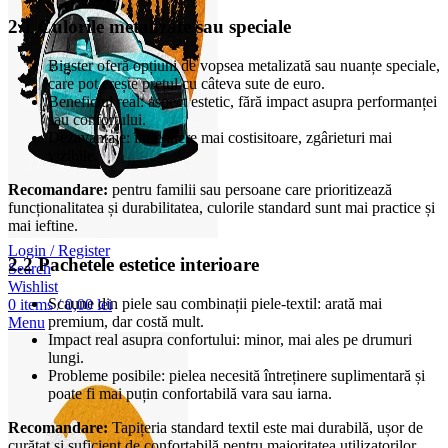
2.1 Culorile metalizate sau speciale
Bigster oferă opțiuni de vopsea metalizată sau nuanțe speciale,
care pot crește prețul cu câteva sute de euro.
Beneficiul real: aspect estetic, fără impact asupra performanței
sau confortului.
Dezavantaje: întreținere mai costisitoare, zgârieturi mai
vizibile.
Recomandare:
pentru familii sau persoane care prioritizează
funcționalitatea și durabilitatea, culorile standard sunt mai practice și
mai ieftine.
Login / Register
2.2 Pachetele estetice interioare
Search
Wishlist
Scaune din piele sau combinații piele-textil: arată mai
0
items
/
0,00
lei
premium, dar costă mult.
Menu
Impact real asupra confortului: minor, mai ales pe drumuri
lungi.
Probleme posibile: pielea necesită întreținere suplimentară și
poate fi mai puțin confortabilă vara sau iarna.
Recomandare:
Tapițeria standard textil este mai durabilă, ușor de
curățat și suficient de confortabilă pentru majoritatea utilizatorilor.