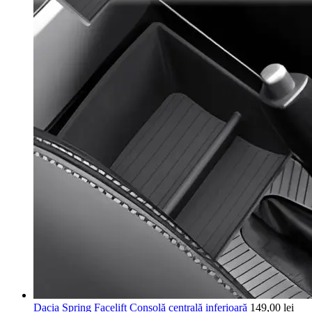
Dacia Spring Facelift Consolă centrală inferioară
149,00
lei