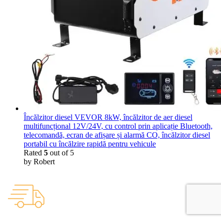
Încălzitor diesel VEVOR 8kW, încălzitor de aer diesel
multifuncțional 12V/24V, cu control prin aplicație Bluetooth,
telecomandă, ecran de afișare și alarmă CO, încălzitor diesel
portabil cu încălzire rapidă pentru vehicule
Rated
5
out of 5
by Robert