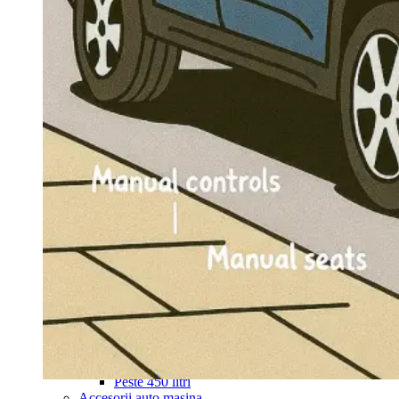
Navigație Mercedes W204
Navigație Mercedes W211
Navigație Mercedes Sprinter
Passat
Navigație Passat B5
Navigație Passat B5 5
Navigație Passat B6
Navigație Passat B7
Navigație Passat B8
Navigație Passat CC
Skoda
Navigație Skoda Fabia 1
Navigație Skoda Fabia 2
Navigație Skoda Octavia 1
Navigație Skoda Octavia 2
Navigație Skoda Octavia 3
Navigație Skoda Rapid
Navigație Skoda Superb 1
Navigație Skoda Superb 2
Navigație Toyota Avensis T25
Portbagaj Plafon Auto
Sub 350 Litri
Peste 350 Litri
Peste 450 litri
Accesorii auto masina