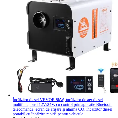
Încălzitor diesel VEVOR 8kW, încălzitor de aer diesel
multifuncțional 12V/24V, cu control prin aplicație Bluetooth,
telecomandă, ecran de afișare și alarmă CO, încălzitor diesel
portabil cu încălzire rapidă pentru vehicule