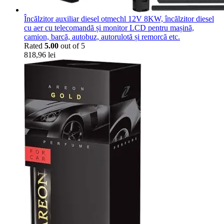
Încălzitor auxiliar diesel otmechl 12V 8KW, încălzitor diesel
cu aer cu telecomandă și monitor LCD pentru mașină,
camion, barcă, autobuz, autorulotă și remorcă etc.
Rated
5.00
out of 5
818,96
lei