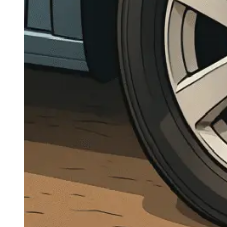
Navigatie Duster 2011
Navigatie Duster 2019
Audi
Navigatie Audi A3 8p
Navigatie Audi A4
Navigatie Audi A4 B6
Navigatie Audi A4 B7
Navigatie Audi A4 B8
Navigatie Audi A5
Navigatie Audi A6 C5
Navigatie Audi A6 C6
Navigatie Audi A6 C7
Navigatie Audi Q5
Ford
Navigație Ford Fiesta
Navigație Ford Focus 1
Navigație Ford Focus 2
Navigație Ford Focus MK3
Navigație Ford Mondeo MK3
Navigație Ford Mondeo MK4
Navigație Ford Transit
Mercedes
Navigație Mercedes C Class W203
Navigație Mercedes C Class W204
Navigație Mercedes W203