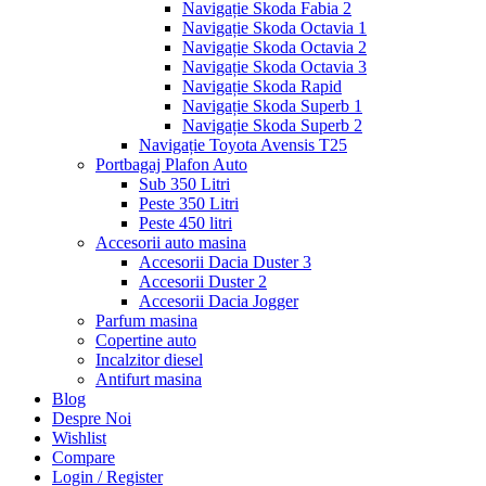
Navigație Skoda Fabia 2
Navigație Skoda Octavia 1
Navigație Skoda Octavia 2
Navigație Skoda Octavia 3
Navigație Skoda Rapid
Navigație Skoda Superb 1
Navigație Skoda Superb 2
Navigație Toyota Avensis T25
Portbagaj Plafon Auto
Sub 350 Litri
Peste 350 Litri
Peste 450 litri
Accesorii auto masina
Accesorii Dacia Duster 3
Accesorii Duster 2
Accesorii Dacia Jogger
Parfum masina
Copertine auto
Incalzitor diesel
Antifurt masina
Blog
Despre Noi
Wishlist
Compare
Login / Register