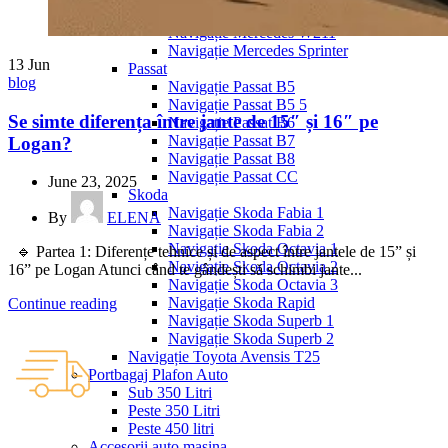
Navigație Mercedes W204
Navigație Mercedes W211
Navigație Mercedes Sprinter
13
Jun
Passat
blog
Navigație Passat B5
Navigație Passat B5 5
Se simte diferența între jante de 15″ și 16″ pe
Navigație Passat B6
Navigație Passat B7
Logan?
Navigație Passat B8
Navigație Passat CC
June 23, 2025
Skoda
Navigație Skoda Fabia 1
By
ELENA
Navigație Skoda Fabia 2
Navigație Skoda Octavia 1
🔹 Partea 1: Diferențe tehnice și de aspect între jantele de 15” și
Navigație Skoda Octavia 2
16” pe Logan Atunci când te gândești să schimbi jante...
Navigație Skoda Octavia 3
Navigație Skoda Rapid
Continue reading
Navigație Skoda Superb 1
Navigație Skoda Superb 2
Navigație Toyota Avensis T25
Portbagaj Plafon Auto
Sub 350 Litri
Peste 350 Litri
Peste 450 litri
Accesorii auto masina