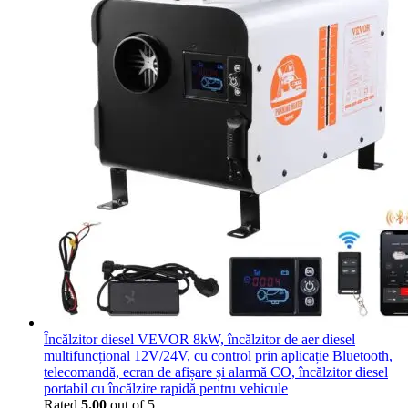
Încălzitor diesel VEVOR 8kW, încălzitor de aer diesel
multifuncțional 12V/24V, cu control prin aplicație Bluetooth,
telecomandă, ecran de afișare și alarmă CO, încălzitor diesel
portabil cu încălzire rapidă pentru vehicule
Rated
5.00
out of 5