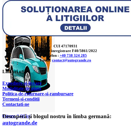
CUI 47170931
Numar de inregistrare F40/5861/2022
Telefon :
+40 738 324 285
Email:
contact@autogrande.ro
Linkuri utile
Expediere-si-livrare
Modalitate-de-plata
Politica-de-returnare-si-rambursare
T
ermeni-si-conditii
Contactati-ne
Descoperă și blogul nostru în limba germană:
0
items
0,00
lei
autogrande.de