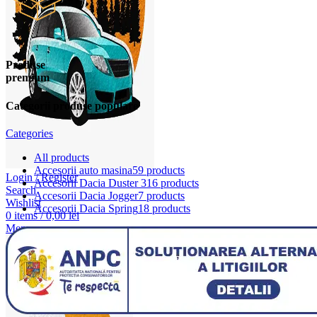
Produse
premium
Categorii produse populare
Categories
All
products
Accesorii auto masina
59 products
Login / Register
Accesorii Dacia Duster 3
16 products
Search
Accesorii Dacia Jogger
7 products
Wishlist
Accesorii Dacia Spring
18 products
0
items
/
0,00
lei
Menu