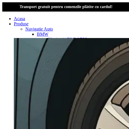
Transport gratuit pentru comenzile plătite cu cardul!
Acasa
Produse
Navigatie Auto
BMW
Navigație BMW E39
Navigatie Bmw E46
Navigatie Bmw E87
Navigatie Bmw E90
Navigatie Bmw E91
Navigatie Bmw F10
Navigatie Bmw F30
Navigatie Bmw Seria 1 E87
Navigatie Bmw X1
Navigatie Bmw X1 E84
Navigatie BMW X3
Navigatie BMW X3 E83
Navigatie BMW X3 f25
Dacia Logan
Navigație Dacia Logan 1 (2004–2012)
Navigație Dacia Logan 2 (2012–2020)
Navigație Dacia Logan 3 (2020–Prezent)
Dacia Duster