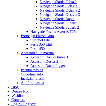
Navigație Skoda Fabia 2
Navigație Skoda Octavia 1
Navigație Skoda Octavia 2
Navigație Skoda Octavia 3
Navigație Skoda Rapid
Navigație Skoda Superb 1
Navigație Skoda Superb 2
Navigație Toyota Avensis T25
Portbagaj Plafon Auto
Sub 350 Litri
Peste 350 Litri
Peste 450 litri
Accesorii auto masina
Accesorii Dacia Duster 3
Accesorii Duster 2
Accesorii Dacia Jogger
Parfum masina
Copertine auto
Incalzitor diesel
Antifurt masina
Blog
Despre Noi
Wishlist
Compare
Login / Register