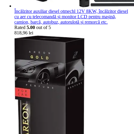
Încălzitor auxiliar diesel otmechl 12V 8KW, încălzitor diesel
cu aer cu telecomandă și monitor LCD pentru mașină,
camion, barcă, autobuz, autorulotă și remorcă etc.
Rated
5.00
out of 5
818,96
lei