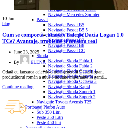
Navigație Mercedes W204
Navigație Mercedes W211
Navigație Mercedes Sprinter
10
Jun
Passat
blog
Navigație Passat B5
Navigație Passat B5 5
Cum se comportă cutia CVT de pe Dacia Logan 1.0
Navigație Passat B6
Navigație Passat B7
TCe? Avantaje, probleme și consum real
Navigație Passat B8
Navigație Passat CC
June 23, 2025
Skoda
Navigație Skoda Fabia 1
By
ELENA
Navigație Skoda Fabia 2
Navigație Skoda Octavia 1
Odată cu lansarea celei de-a treia generații Dacia Logan,
Navigație Skoda Octavia 2
producătorul român a adus o noutate importantă în gamă...
Navigație Skoda Octavia 3
Navigație Skoda Rapid
Continue reading
Navigație Skoda Superb 1
Navigație Skoda Superb 2
Navigație Toyota Avensis T25
Portbagaj Plafon Auto
Sub 350 Litri
Peste 350 Litri
Peste 450 litri
Accesorii auto masina