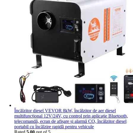
Încălzitor diesel VEVOR 8kW, încălzitor de aer diesel
multifuncțional 12V/24V, cu control prin aplicație Bluetooth,
telecomandă, ecran de afișare și alarmă CO, încălzitor diesel
portabil cu încălzire rapidă pentru vehicule
Rated
5.00
out of 5