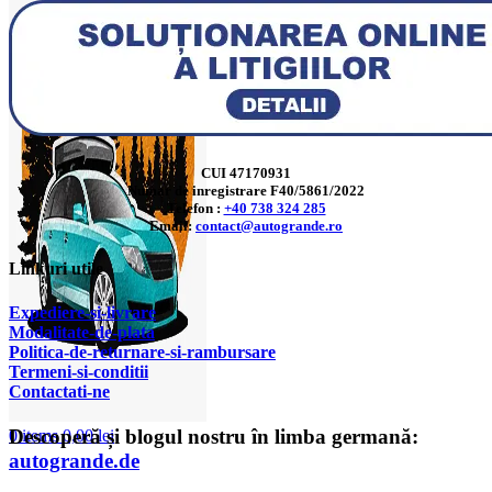
CUI 47170931
Numar de inregistrare F40/5861/2022
Telefon :
+40 738 324 285
Email:
contact@autogrande.ro
Linkuri utile
Expediere-si-livrare
Modalitate-de-plata
Politica-de-returnare-si-rambursare
T
ermeni-si-conditii
Contactati-ne
Descoperă și blogul nostru în limba germană:
0
items
0,00
lei
autogrande.de