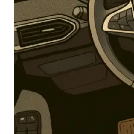
Navigatie Duster 2011
Navigatie Duster 2019
Audi
Navigatie Audi A3 8p
Navigatie Audi A4
Navigatie Audi A4 B6
Navigatie Audi A4 B7
Navigatie Audi A4 B8
Navigatie Audi A5
Navigatie Audi A6 C5
Navigatie Audi A6 C6
Navigatie Audi A6 C7
Navigatie Audi Q5
Ford
Navigație Ford Fiesta
Navigație Ford Focus 1
Navigație Ford Focus 2
Navigație Ford Focus MK3
Navigație Ford Mondeo MK3
Navigație Ford Mondeo MK4
Navigație Ford Transit
Mercedes
Navigație Mercedes C Class W203
Navigație Mercedes C Class W204
Navigație Mercedes W203