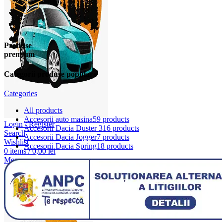
Produse
premium
Categorii produse populare
Categories
All
products
Accesorii auto masina
59 products
Login / Register
Accesorii Dacia Duster 3
16 products
Search
Accesorii Dacia Jogger
7 products
Wishlist
Accesorii Dacia Spring
18 products
0
items
/
0,00
lei
Menu