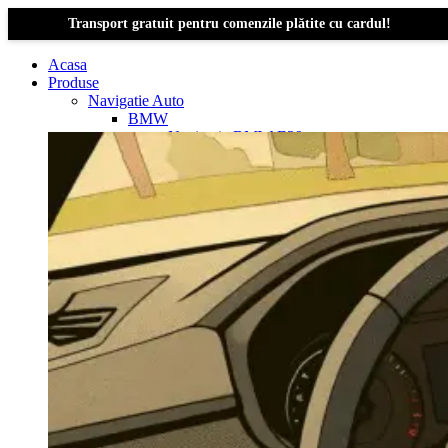
Transport gratuit pentru comenzile plătite cu cardul!
Acasa
Produse
Navigatie Auto
BMW
Navigație BMW E39
Navigatie Bmw E46
Navigatie Bmw E87
Navigatie Bmw E90
Navigatie Bmw E91
Navigatie Bmw F10
Navigatie Bmw F30
Navigatie Bmw Seria 1 E87
Navigatie Bmw X1
Navigatie Bmw X1 E84
Navigatie BMW X3
Navigatie BMW X3 E83
Navigatie BMW X3 f25
Dacia Logan
Navigație Dacia Logan 1 (2004–2012)
Navigație Dacia Logan 2 (2012–2020)
Navigație Dacia Logan 3 (2020–Prezent)
Dacia Duster