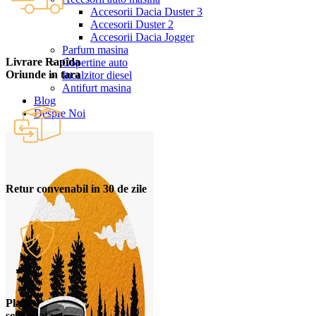
Accesorii Dacia Duster 3
Accesorii Duster 2
Accesorii Dacia Jogger
Parfum masina
Livrare Rapida
Copertine auto
Oriunde in tara
Incalzitor diesel
Antifurt masina
Blog
Despre Noi
Retur convenabil in 30 de zile
Plata
securizata