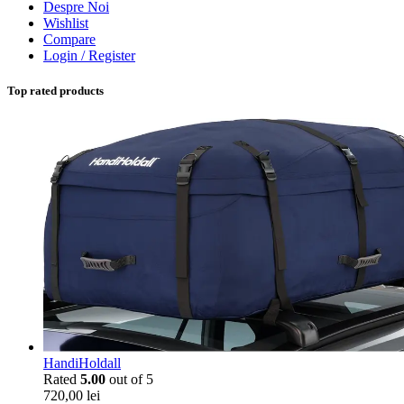
Despre Noi
Wishlist
Compare
Login / Register
Top rated products
HandiHoldall
Rated
5.00
out of 5
720,00
lei