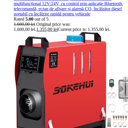
multifuncțional 12V/24V, cu control prin aplicație Bluetooth,
telecomandă, ecran de afișare și alarmă CO, încălzitor diesel
portabil cu încălzire rapidă pentru vehicule
Rated
5.00
out of 5
1.600,00
lei
Original price was:
1.600,00 lei.
1.355,00
lei
Current price is: 1.355,00 lei.