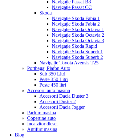
Navigație Passat B8
Navigație Passat CC
Skoda
Navigație Skoda Fabia 1
Navigație Skoda Fabia 2
Navigație Skoda Octavia 1
Navigație Skoda Octavia 2
Navigație Skoda Octavia 3
Navigație Skoda Rapid
Navigație Skoda Superb 1
Navigație Skoda Superb 2
Navigație Toyota Avensis T25
Portbagaj Plafon Auto
Sub 350 Litri
Peste 350 Litri
Peste 450 litri
Accesorii auto masina
Accesorii Dacia Duster 3
Accesorii Duster 2
Accesorii Dacia Jogger
Parfum masina
Copertine auto
Incalzitor diesel
Antifurt masina
Blog