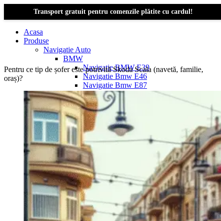
Transport gratuit pentru comenzile plătite cu cardul!
Acasa
Produse
Navigatie Auto
BMW
Navigație BMW E39
Pentru ce tip de șofer este potrivită Skoda Scala (navetă, familie,
Navigatie Bmw E46
oraș)?
Navigatie Bmw E87
Navigatie Bmw E90
Navigatie Bmw E91
Navigatie Bmw F10
Navigatie Bmw F30
Navigatie Bmw Seria 1 E87
Navigatie Bmw X1
Navigatie Bmw X1 E84
Navigatie BMW X3
Navigatie BMW X3 E83
Navigatie BMW X3 f25
Dacia Logan
Navigație Dacia Logan 1 (2004–2012)
Navigație Dacia Logan 2 (2012–2020)
Navigație Dacia Logan 3 (2020–Prezent)
Dacia Duster