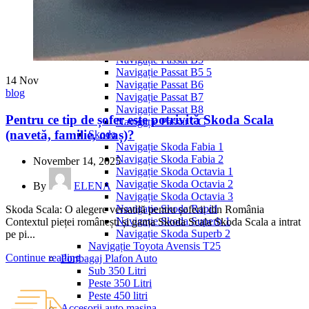
Navigație Mercedes W204
Navigație Mercedes W211
Navigație Mercedes Sprinter
Passat
Navigație Passat B5
Navigație Passat B5 5
14
Nov
Navigație Passat B6
blog
Navigație Passat B7
Navigație Passat B8
Pentru ce tip de șofer este potrivită Skoda Scala
Navigație Passat CC
(navetă, familie, oraș)?
Skoda
Navigație Skoda Fabia 1
Navigație Skoda Fabia 2
November 14, 2025
Navigație Skoda Octavia 1
Navigație Skoda Octavia 2
By
ELENA
Navigație Skoda Octavia 3
Navigație Skoda Rapid
Skoda Scala: O alegere versatilă pentru șoferii din România
Navigație Skoda Superb 1
Contextul pieței românești și gama Skoda Scala Skoda Scala a intrat
Navigație Skoda Superb 2
pe pi...
Navigație Toyota Avensis T25
Continue reading
Portbagaj Plafon Auto
Sub 350 Litri
Peste 350 Litri
Peste 450 litri
Accesorii auto masina