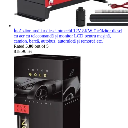
Încălzitor auxiliar diesel otmechl 12V 8KW, încălzitor diesel
cu aer cu telecomandă și monitor LCD pentru mașină,
camion, barcă, autobuz, autorulotă și remorcă etc.
Rated
5.00
out of 5
818,96
lei