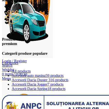
Produse
premium
Categorii produse populare
Login / Register
Categories
Search
Wishlist
All
products
0
items
/
0,00
lei
Accesorii auto masina
59 products
Menu
Accesorii Dacia Duster 3
16 products
Accesorii Dacia Jogger
7 products
Accesorii Dacia Spring
18 products