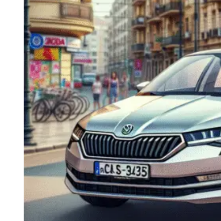
Navigatie Duster 2011
Navigatie Duster 2019
Audi
Navigatie Audi A3 8p
Navigatie Audi A4
Navigatie Audi A4 B6
Navigatie Audi A4 B7
Navigatie Audi A4 B8
Navigatie Audi A5
Navigatie Audi A6 C5
Navigatie Audi A6 C6
Navigatie Audi A6 C7
Navigatie Audi Q5
Ford
Navigație Ford Fiesta
Navigație Ford Focus 1
Navigație Ford Focus 2
Navigație Ford Focus MK3
Navigație Ford Mondeo MK3
Navigație Ford Mondeo MK4
Navigație Ford Transit
Mercedes
Navigație Mercedes C Class W203
Navigație Mercedes C Class W204
Navigație Mercedes W203