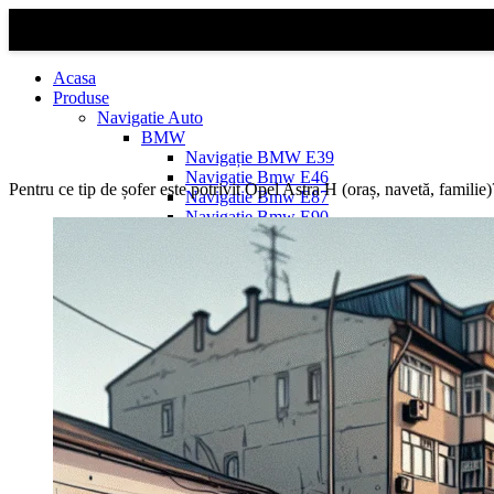
Acasa
Produse
Navigatie Auto
BMW
Navigație BMW E39
Navigatie Bmw E46
Pentru ce tip de șofer este potrivit Opel Astra H (oraș, navetă, familie)
Navigatie Bmw E87
Navigatie Bmw E90
Navigatie Bmw E91
Navigatie Bmw F10
Navigatie Bmw F30
Navigatie Bmw Seria 1 E87
Navigatie Bmw X1
Navigatie Bmw X1 E84
Navigatie BMW X3
Navigatie BMW X3 E83
Navigatie BMW X3 f25
Dacia Logan
Navigație Dacia Logan 1 (2004–2012)
Navigație Dacia Logan 2 (2012–2020)
Navigație Dacia Logan 3 (2020–Prezent)