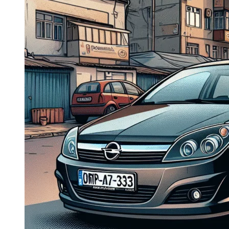
Dacia Duster
Navigatie Duster 2011
Navigatie Duster 2019
Audi
Navigatie Audi A3 8p
Navigatie Audi A4
Navigatie Audi A4 B6
Navigatie Audi A4 B7
Navigatie Audi A4 B8
Navigatie Audi A5
Navigatie Audi A6 C5
Navigatie Audi A6 C6
Navigatie Audi A6 C7
Navigatie Audi Q5
Ford
Navigație Ford Fiesta
Navigație Ford Focus 1
Navigație Ford Focus 2
Navigație Ford Focus MK3
Navigație Ford Mondeo MK3
Navigație Ford Mondeo MK4
Navigație Ford Transit
Mercedes
Navigație Mercedes C Class W203
Navigație Mercedes C Class W204