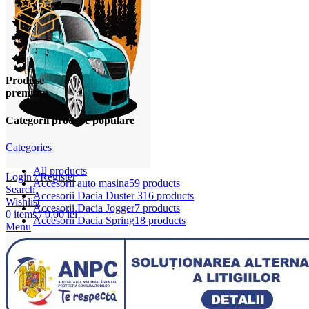
Produse
premium
Categorii produse populare
Categories
All
products
Login / Register
Accesorii auto masina
59 products
Search
Accesorii Dacia Duster 3
16 products
Wishlist
Accesorii Dacia Jogger
7 products
0
items
/
0,00
lei
Accesorii Dacia Spring
18 products
Menu