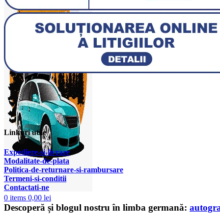
Linkuri utile
Expediere-si-livrare
Modalitate-de-plata
Politica-de-returnare-si-rambursare
T
ermeni-si-conditii
Contactati-ne
0
items
0,00
lei
Descoperă și blogul nostru în limba germană:
autogr