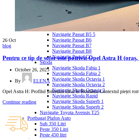
Navigație Mercedes W203
Navigație Mercedes W204
Navigație Mercedes W211
Navigație Mercedes Sprinter
Passat
Navigație Passat B5
Navigație Passat B5 5
Navigație Passat B6
26
Oct
Navigație Passat B7
blog
Navigație Passat B8
Navigație Passat CC
Pentru ce tip de șofer este potrivit Opel Astra H (oraș,
Skoda
Navigație Skoda Fabia 1
October 26, 2025
Navigație Skoda Fabia 2
Navigație Skoda Octavia 1
By
ELENA
Navigație Skoda Octavia 2
Navigație Skoda Octavia 3
Opel Astra H: Profilul șoferului ideal în România Contextul pieței ro
Navigație Skoda Rapid
Navigație Skoda Superb 1
Continue reading
Navigație Skoda Superb 2
Navigație Toyota Avensis T25
Portbagaj Plafon Auto
Sub 350 Litri
Peste 350 Litri
Peste 450 litri