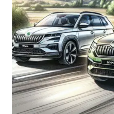
Navigatie Duster 2011
Navigatie Duster 2019
Audi
Navigatie Audi A3 8p
Navigatie Audi A4
Navigatie Audi A4 B6
Navigatie Audi A4 B7
Navigatie Audi A4 B8
Navigatie Audi A5
Navigatie Audi A6 C5
Navigatie Audi A6 C6
Navigatie Audi A6 C7
Navigatie Audi Q5
Ford
Navigație Ford Fiesta
Navigație Ford Focus 1
Navigație Ford Focus 2
Navigație Ford Focus MK3
Navigație Ford Mondeo MK3
Navigație Ford Mondeo MK4
Navigație Ford Transit
Mercedes
Navigație Mercedes C Class W203
Navigație Mercedes C Class W204
Navigație Mercedes W203