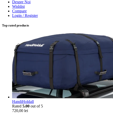
Despre Noi
Wishlist
Compare
Login / Register
Top rated products
HandiHoldall
Rated
5.00
out of 5
720,00
lei