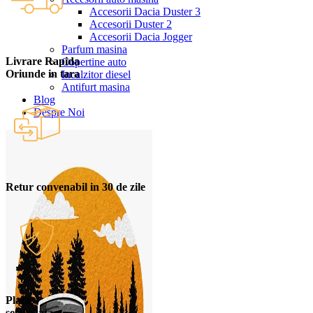
Accesorii Dacia Duster 3
Accesorii Duster 2
Accesorii Dacia Jogger
Parfum masina
Livrare Rapida
Copertine auto
Oriunde in tara
Incalzitor diesel
Antifurt masina
Blog
Despre Noi
Retur convenabil in 30 de zile
Plata
securizata