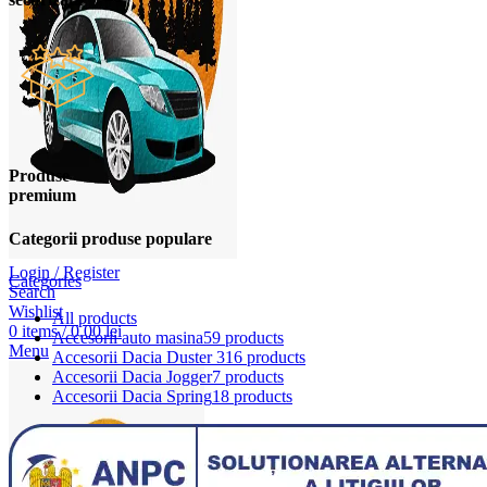
Produse
premium
Categorii produse populare
Login / Register
Categories
Search
Wishlist
All
products
0
items
/
0,00
lei
Accesorii auto masina
59 products
Menu
Accesorii Dacia Duster 3
16 products
Accesorii Dacia Jogger
7 products
Accesorii Dacia Spring
18 products