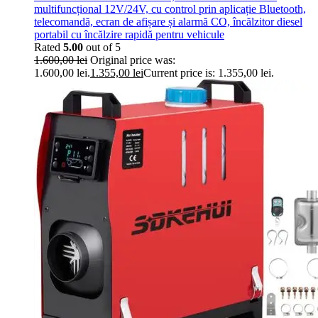
multifuncțional 12V/24V, cu control prin aplicație Bluetooth,
telecomandă, ecran de afișare și alarmă CO, încălzitor diesel
portabil cu încălzire rapidă pentru vehicule
Rated
5.00
out of 5
1.600,00
lei
Original price was:
1.600,00 lei.
1.355,00
lei
Current price is: 1.355,00 lei.