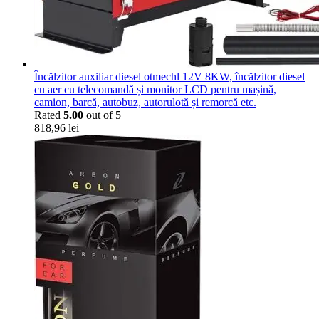
Încălzitor auxiliar diesel otmechl 12V 8KW, încălzitor diesel
cu aer cu telecomandă și monitor LCD pentru mașină,
camion, barcă, autobuz, autorulotă și remorcă etc.
Rated
5.00
out of 5
818,96
lei