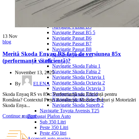
Navigație Mercedes W204
Navigație Mercedes W211
Navigație Mercedes Sprinter
Passat
Navigație Passat B5
Navigație Passat B5 5
13
Nov
Navigație Passat B6
blog
Navigație Passat B7
Navigație Passat B8
Merită Skoda Enyaq RS față de versiunea 85x
Navigație Passat CC
(performanță vs eficiență)?
Skoda
Navigație Skoda Fabia 1
Navigație Skoda Fabia 2
November 13, 2025
Navigație Skoda Octavia 1
Navigație Skoda Octavia 2
By
ELENA
Navigație Skoda Octavia 3
Navigație Skoda Rapid
Skoda Enyaq RS vs 85x: Performanță sau Eficiență pentru
Navigație Skoda Superb 1
România? Contextul Pieței Românești: Modele, Prețuri și Motorizări
Navigație Skoda Superb 2
Skoda Enya...
Navigație Toyota Avensis T25
Continue reading
Portbagaj Plafon Auto
Sub 350 Litri
Peste 350 Litri
Peste 450 litri
Accesorii auto masina