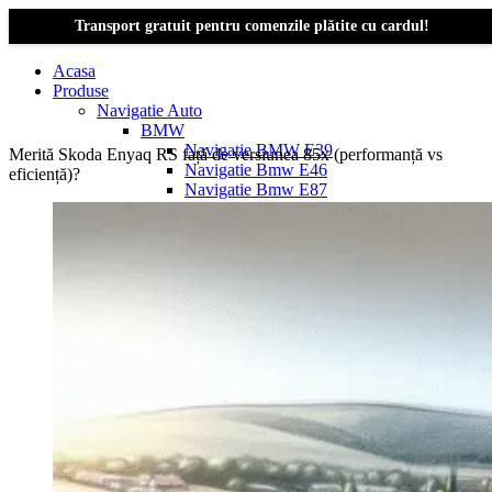
Transport gratuit pentru comenzile plătite cu cardul!
Acasa
Produse
Navigatie Auto
BMW
Navigație BMW E39
Merită Skoda Enyaq RS față de versiunea 85x (performanță vs
Navigatie Bmw E46
eficiență)?
Navigatie Bmw E87
Navigatie Bmw E90
Navigatie Bmw E91
Navigatie Bmw F10
Navigatie Bmw F30
Navigatie Bmw Seria 1 E87
Navigatie Bmw X1
Navigatie Bmw X1 E84
Navigatie BMW X3
Navigatie BMW X3 E83
Navigatie BMW X3 f25
Dacia Logan
Navigație Dacia Logan 1 (2004–2012)
Navigație Dacia Logan 2 (2012–2020)
Navigație Dacia Logan 3 (2020–Prezent)
Dacia Duster