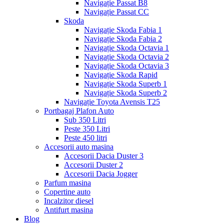
Navigație Passat B8
Navigație Passat CC
Skoda
Navigație Skoda Fabia 1
Navigație Skoda Fabia 2
Navigație Skoda Octavia 1
Navigație Skoda Octavia 2
Navigație Skoda Octavia 3
Navigație Skoda Rapid
Navigație Skoda Superb 1
Navigație Skoda Superb 2
Navigație Toyota Avensis T25
Portbagaj Plafon Auto
Sub 350 Litri
Peste 350 Litri
Peste 450 litri
Accesorii auto masina
Accesorii Dacia Duster 3
Accesorii Duster 2
Accesorii Dacia Jogger
Parfum masina
Copertine auto
Incalzitor diesel
Antifurt masina
Blog