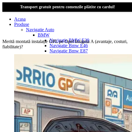
Transport gratuit pentru comenzile plătite cu cardul!
Acasa
Produse
Navigatie Auto
BMW
Navigație BMW E39
Merită montată instalație GPL pe Opel Insignia A (avantaje, costuri,
Navigatie Bmw E46
fiabilitate)?
Navigatie Bmw E87
Navigatie Bmw E90
Navigatie Bmw E91
Navigatie Bmw F10
Navigatie Bmw F30
Navigatie Bmw Seria 1 E87
Navigatie Bmw X1
Navigatie Bmw X1 E84
Navigatie BMW X3
Navigatie BMW X3 E83
Navigatie BMW X3 f25
Dacia Logan
Navigație Dacia Logan 1 (2004–2012)
Navigație Dacia Logan 2 (2012–2020)
Navigație Dacia Logan 3 (2020–Prezent)
Dacia Duster