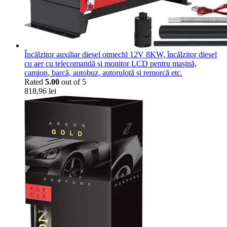
Încălzitor auxiliar diesel otmechl 12V 8KW, încălzitor diesel
cu aer cu telecomandă și monitor LCD pentru mașină,
camion, barcă, autobuz, autorulotă și remorcă etc.
Rated
5.00
out of 5
818,96
lei