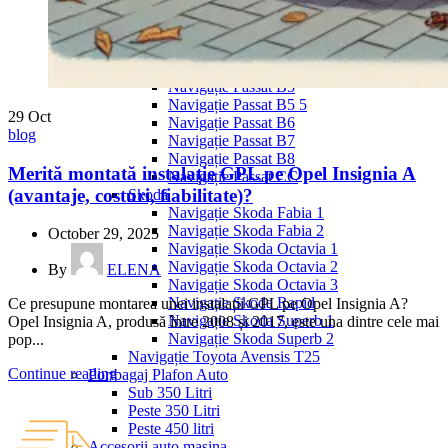
Navigație Mercedes W204
Navigație Mercedes W211
Navigație Mercedes Sprinter
Passat
Navigație Passat B5
Navigație Passat B5 5
29
Oct
Navigație Passat B6
blog
Navigație Passat B7
Navigație Passat B8
Merită montată instalație GPL pe Opel Insignia A
Navigație Passat CC
(avantaje, costuri, fiabilitate)?
Skoda
Navigație Skoda Fabia 1
Navigație Skoda Fabia 2
October 29, 2025
Navigație Skoda Octavia 1
Navigație Skoda Octavia 2
By
ELENA
Navigație Skoda Octavia 3
Navigație Skoda Rapid
Ce presupune montarea unei instalații GPL pe Opel Insignia A?
Navigație Skoda Superb 1
Opel Insignia A, produsă între 2008 și 2017, este una dintre cele mai
Navigație Skoda Superb 2
pop...
Navigație Toyota Avensis T25
Continue reading
Portbagaj Plafon Auto
Sub 350 Litri
Peste 350 Litri
Peste 450 litri
Accesorii auto masina