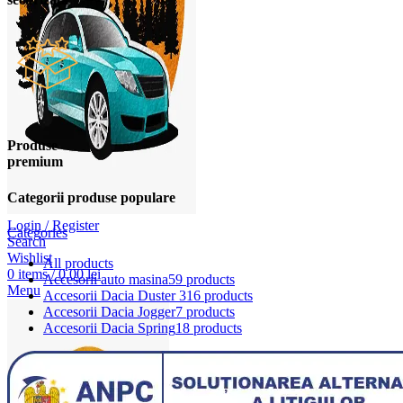
Produse
premium
Categorii produse populare
Login / Register
Categories
Search
Wishlist
All
products
0
items
/
0,00
lei
Accesorii auto masina
59 products
Menu
Accesorii Dacia Duster 3
16 products
Accesorii Dacia Jogger
7 products
Accesorii Dacia Spring
18 products