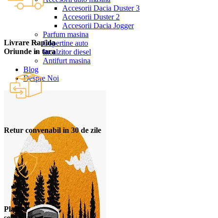
Accesorii Dacia Duster 3
Accesorii Duster 2
Accesorii Dacia Jogger
Parfum masina
Livrare Rapida
Copertine auto
Oriunde in tara
Incalzitor diesel
Antifurt masina
Blog
Despre Noi
Retur convenabil in 30 de zile
Plata
securizata