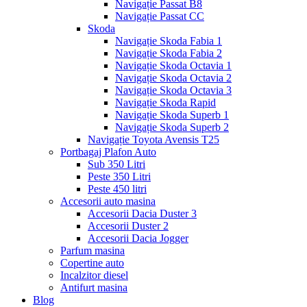
Navigație Passat B8
Navigație Passat CC
Skoda
Navigație Skoda Fabia 1
Navigație Skoda Fabia 2
Navigație Skoda Octavia 1
Navigație Skoda Octavia 2
Navigație Skoda Octavia 3
Navigație Skoda Rapid
Navigație Skoda Superb 1
Navigație Skoda Superb 2
Navigație Toyota Avensis T25
Portbagaj Plafon Auto
Sub 350 Litri
Peste 350 Litri
Peste 450 litri
Accesorii auto masina
Accesorii Dacia Duster 3
Accesorii Duster 2
Accesorii Dacia Jogger
Parfum masina
Copertine auto
Incalzitor diesel
Antifurt masina
Blog