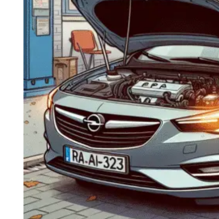
Navigatie Duster 2011
Navigatie Duster 2019
Audi
Navigatie Audi A3 8p
Navigatie Audi A4
Navigatie Audi A4 B6
Navigatie Audi A4 B7
Navigatie Audi A4 B8
Navigatie Audi A5
Navigatie Audi A6 C5
Navigatie Audi A6 C6
Navigatie Audi A6 C7
Navigatie Audi Q5
Ford
Navigație Ford Fiesta
Navigație Ford Focus 1
Navigație Ford Focus 2
Navigație Ford Focus MK3
Navigație Ford Mondeo MK3
Navigație Ford Mondeo MK4
Navigație Ford Transit
Mercedes
Navigație Mercedes C Class W203
Navigație Mercedes C Class W204
Navigație Mercedes W203