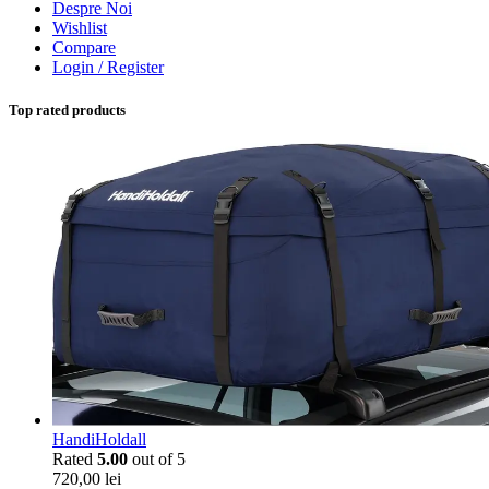
Despre Noi
Wishlist
Compare
Login / Register
Top rated products
HandiHoldall
Rated
5.00
out of 5
720,00
lei