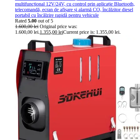
multifuncțional 12V/24V, cu control prin aplicație Bluetooth,
telecomandă, ecran de afișare și alarmă CO, încălzitor diesel
portabil cu încălzire rapidă pentru vehicule
Rated
5.00
out of 5
1.600,00
lei
Original price was:
1.600,00 lei.
1.355,00
lei
Current price is: 1.355,00 lei.