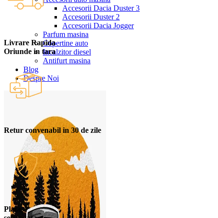
Accesorii Dacia Duster 3
Accesorii Duster 2
Accesorii Dacia Jogger
Parfum masina
Livrare Rapida
Copertine auto
Oriunde in tara
Incalzitor diesel
Antifurt masina
Blog
Despre Noi
Retur convenabil in 30 de zile
Plata
securizata