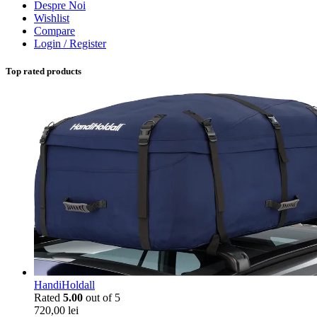
Despre Noi
Wishlist
Compare
Login / Register
Top rated products
HandiHoldall
Rated
5.00
out of 5
720,00
lei