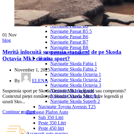
Navigație Mercedes W204
Navigație Mercedes W211
Navigație Mercedes Sprinter
Passat
Navigație Passat B5
Navigație Passat B5 5
01
Nov
Navigație Passat B6
blog
Navigație Passat B7
Navigație Passat B8
Merită înlocuită suspensia standard de pe Skoda
Navigație Passat CC
Octavia Mk1 cu una sport?
Skoda
Navigație Skoda Fabia 1
Navigație Skoda Fabia 2
November 1, 2025
Navigație Skoda Octavia 1
Navigație Skoda Octavia 2
By
ELENA
Navigație Skoda Octavia 3
Navigație Skoda Rapid
Suspensia sport pe Skoda Octavia Mk1: upgrade sau compromis?
Navigație Skoda Superb 1
Contextul pieței românești: Skoda Octavia Mk1, între legendă și
Navigație Skoda Superb 2
uzură Sko...
Navigație Toyota Avensis T25
Continue reading
Portbagaj Plafon Auto
Sub 350 Litri
Peste 350 Litri
Peste 450 litri
Accesorii auto masina