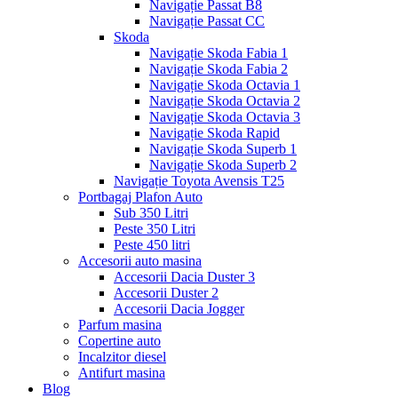
Navigație Passat B8
Navigație Passat CC
Skoda
Navigație Skoda Fabia 1
Navigație Skoda Fabia 2
Navigație Skoda Octavia 1
Navigație Skoda Octavia 2
Navigație Skoda Octavia 3
Navigație Skoda Rapid
Navigație Skoda Superb 1
Navigație Skoda Superb 2
Navigație Toyota Avensis T25
Portbagaj Plafon Auto
Sub 350 Litri
Peste 350 Litri
Peste 450 litri
Accesorii auto masina
Accesorii Dacia Duster 3
Accesorii Duster 2
Accesorii Dacia Jogger
Parfum masina
Copertine auto
Incalzitor diesel
Antifurt masina
Blog