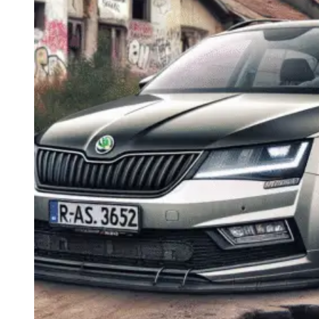
Navigatie Duster 2011
Navigatie Duster 2019
Audi
Navigatie Audi A3 8p
Navigatie Audi A4
Navigatie Audi A4 B6
Navigatie Audi A4 B7
Navigatie Audi A4 B8
Navigatie Audi A5
Navigatie Audi A6 C5
Navigatie Audi A6 C6
Navigatie Audi A6 C7
Navigatie Audi Q5
Ford
Navigație Ford Fiesta
Navigație Ford Focus 1
Navigație Ford Focus 2
Navigație Ford Focus MK3
Navigație Ford Mondeo MK3
Navigație Ford Mondeo MK4
Navigație Ford Transit
Mercedes
Navigație Mercedes C Class W203
Navigație Mercedes C Class W204
Navigație Mercedes W203