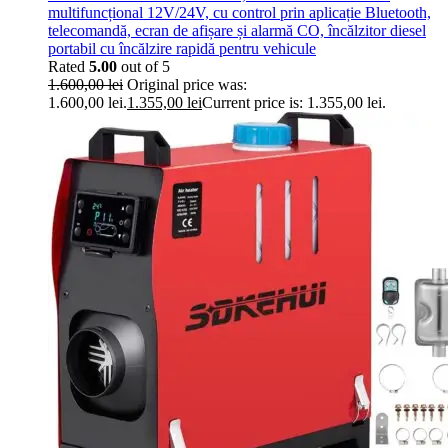
multifuncțional 12V/24V, cu control prin aplicație Bluetooth,
telecomandă, ecran de afișare și alarmă CO, încălzitor diesel
portabil cu încălzire rapidă pentru vehicule
Rated
5.00
out of 5
1.600,00
lei
Original price was:
1.600,00 lei.
1.355,00
lei
Current price is: 1.355,00 lei.