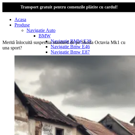
Transport gratuit pentru comenzile plătite cu cardul!
Acasa
Produse
Navigatie Auto
BMW
Navigație BMW E39
Merită înlocuită suspensia standard de pe Skoda Octavia Mk1 cu
Navigatie Bmw E46
una sport?
Navigatie Bmw E87
Navigatie Bmw E90
Navigatie Bmw E91
Navigatie Bmw F10
Navigatie Bmw F30
Navigatie Bmw Seria 1 E87
Navigatie Bmw X1
Navigatie Bmw X1 E84
Navigatie BMW X3
Navigatie BMW X3 E83
Navigatie BMW X3 f25
Dacia Logan
Navigație Dacia Logan 1 (2004–2012)
Navigație Dacia Logan 2 (2012–2020)
Navigație Dacia Logan 3 (2020–Prezent)
Dacia Duster