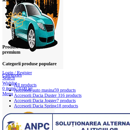
Produse
premium
Categorii produse populare
Login / Register
Categories
Search
Wishlist
All
products
0
items
/
0,00
lei
Accesorii auto masina
59 products
Menu
Accesorii Dacia Duster 3
16 products
Accesorii Dacia Jogger
7 products
Accesorii Dacia Spring
18 products