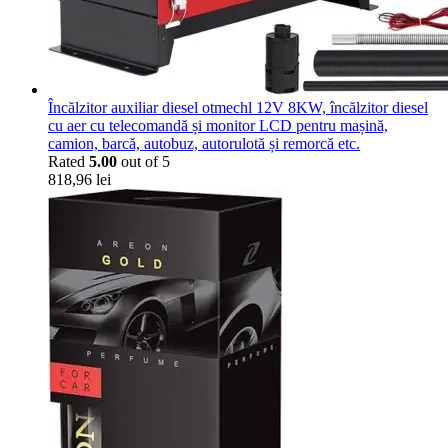
Încălzitor auxiliar diesel otmechl 12V 8KW, încălzitor diesel
cu aer cu telecomandă și monitor LCD pentru mașină,
camion, barcă, autobuz, autorulotă și remorcă etc.
Rated
5.00
out of 5
818,96
lei