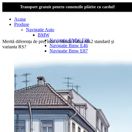
Transport gratuit pentru comenzile plătite cu cardul!
Acasa
Produse
Navigatie Auto
BMW
Navigație BMW E39
Merită diferența de preț între o Skoda Fabia Mk2 standard și
Navigatie Bmw E46
varianta RS?
Navigatie Bmw E87
Navigatie Bmw E90
Navigatie Bmw E91
Navigatie Bmw F10
Navigatie Bmw F30
Navigatie Bmw Seria 1 E87
Navigatie Bmw X1
Navigatie Bmw X1 E84
Navigatie BMW X3
Navigatie BMW X3 E83
Navigatie BMW X3 f25
Dacia Logan
Navigație Dacia Logan 1 (2004–2012)
Navigație Dacia Logan 2 (2012–2020)
Navigație Dacia Logan 3 (2020–Prezent)
Dacia Duster