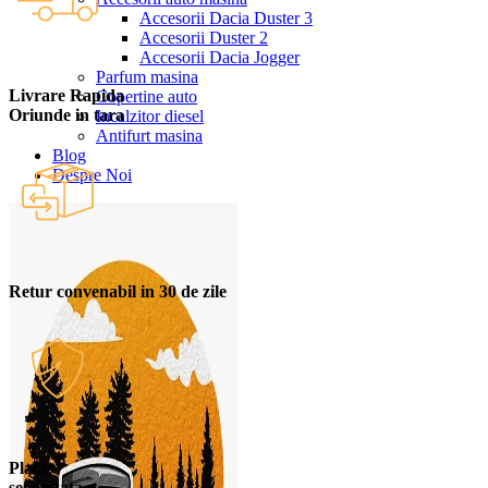
Accesorii Dacia Duster 3
Accesorii Duster 2
Accesorii Dacia Jogger
Parfum masina
Livrare Rapida
Copertine auto
Oriunde in tara
Incalzitor diesel
Antifurt masina
Blog
Despre Noi
Retur convenabil in 30 de zile
Plata
securizata