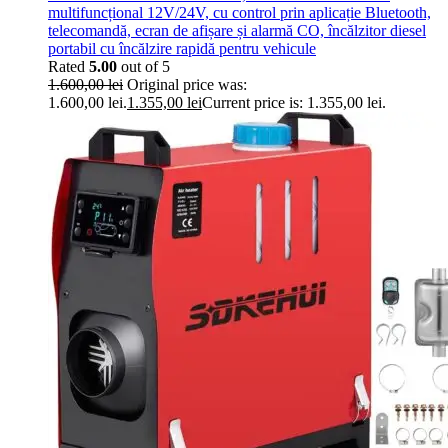
multifuncțional 12V/24V, cu control prin aplicație Bluetooth,
telecomandă, ecran de afișare și alarmă CO, încălzitor diesel
portabil cu încălzire rapidă pentru vehicule
Rated
5.00
out of 5
1.600,00
lei
Original price was:
1.600,00 lei.
1.355,00
lei
Current price is: 1.355,00 lei.