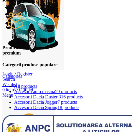
Produse
premium
Categorii produse populare
Login / Register
Categories
Search
Wishlist
All
products
0
items
/
0,00
lei
Accesorii auto masina
59 products
Menu
Accesorii Dacia Duster 3
16 products
Accesorii Dacia Jogger
7 products
Accesorii Dacia Spring
18 products