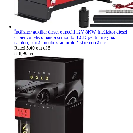
Încălzitor auxiliar diesel otmechl 12V 8KW, încălzitor diesel
cu aer cu telecomandă și monitor LCD pentru mașină,
camion, barcă, autobuz, autorulotă și remorcă etc.
Rated
5.00
out of 5
818,96
lei