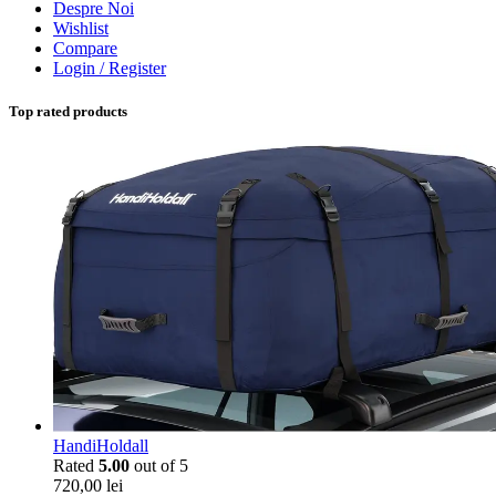
Despre Noi
Wishlist
Compare
Login / Register
Top rated products
HandiHoldall
Rated
5.00
out of 5
720,00
lei