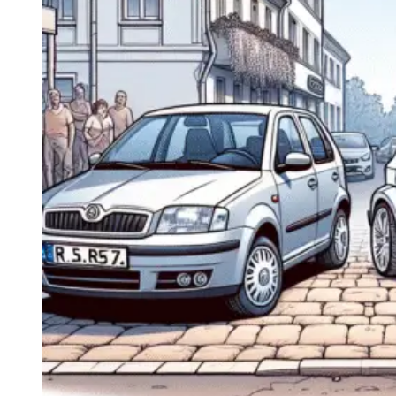
Navigatie Duster 2011
Navigatie Duster 2019
Audi
Navigatie Audi A3 8p
Navigatie Audi A4
Navigatie Audi A4 B6
Navigatie Audi A4 B7
Navigatie Audi A4 B8
Navigatie Audi A5
Navigatie Audi A6 C5
Navigatie Audi A6 C6
Navigatie Audi A6 C7
Navigatie Audi Q5
Ford
Navigație Ford Fiesta
Navigație Ford Focus 1
Navigație Ford Focus 2
Navigație Ford Focus MK3
Navigație Ford Mondeo MK3
Navigație Ford Mondeo MK4
Navigație Ford Transit
Mercedes
Navigație Mercedes C Class W203
Navigație Mercedes C Class W204
Navigație Mercedes W203