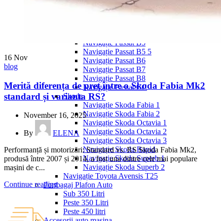
Navigație Mercedes W204
Navigație Mercedes W211
Navigație Mercedes Sprinter
Passat
Navigație Passat B5
Navigație Passat B5 5
16
Nov
Navigație Passat B6
blog
Navigație Passat B7
Navigație Passat B8
Merită diferența de preț între o Skoda Fabia Mk2
Navigație Passat CC
standard și varianta RS?
Skoda
Navigație Skoda Fabia 1
Navigație Skoda Fabia 2
November 16, 2025
Navigație Skoda Octavia 1
Navigație Skoda Octavia 2
By
ELENA
Navigație Skoda Octavia 3
Navigație Skoda Rapid
Performanță și motorizări: Standard vs. RS Skoda Fabia Mk2,
Navigație Skoda Superb 1
produsă între 2007 și 2014, a fost una dintre cele mai populare
Navigație Skoda Superb 2
mașini de c...
Navigație Toyota Avensis T25
Continue reading
Portbagaj Plafon Auto
Sub 350 Litri
Peste 350 Litri
Peste 450 litri
Accesorii auto masina