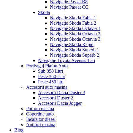
Navigație Passat B8
Navigație Passat CC
Skoda
Navigație Skoda Fabia 1
Navigație Skoda Fabia 2
Navigație Skoda Octavia 1
Navigație Skoda Octavia 2
Navigație Skoda Octavia 3
Navigație Skoda Rapid
Navigație Skoda Superb 1
Navigație Skoda Superb 2
Navigație Toyota Avensis T25
Portbagaj Plafon Auto
Sub 350 Litri
Peste 350 Litri
Peste 450 litri
Accesorii auto masina
Accesorii Dacia Duster 3
Accesorii Duster 2
Accesorii Dacia Jogger
Parfum masina
Copertine auto
Incalzitor diesel
Antifurt masina
Blog