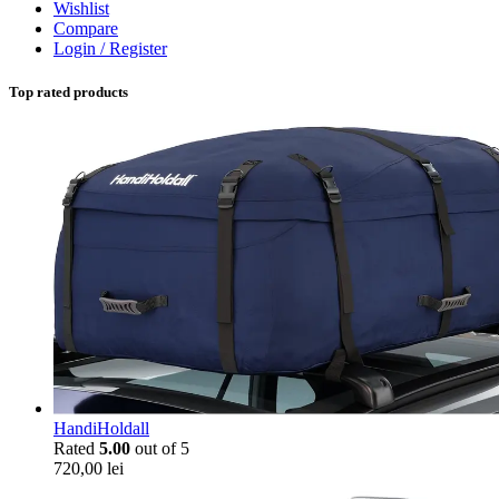
Wishlist
Compare
Login / Register
Top rated products
HandiHoldall
Rated
5.00
out of 5
720,00
lei