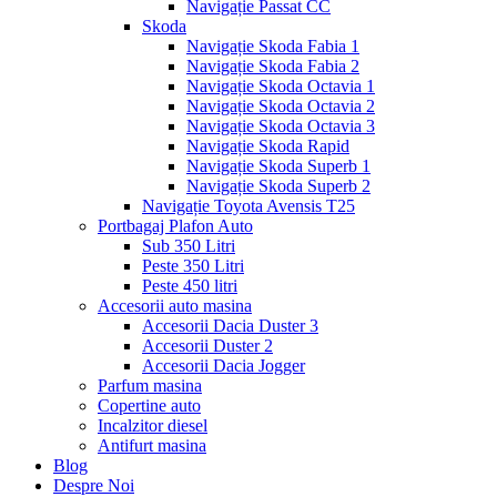
Navigație Passat CC
Skoda
Navigație Skoda Fabia 1
Navigație Skoda Fabia 2
Navigație Skoda Octavia 1
Navigație Skoda Octavia 2
Navigație Skoda Octavia 3
Navigație Skoda Rapid
Navigație Skoda Superb 1
Navigație Skoda Superb 2
Navigație Toyota Avensis T25
Portbagaj Plafon Auto
Sub 350 Litri
Peste 350 Litri
Peste 450 litri
Accesorii auto masina
Accesorii Dacia Duster 3
Accesorii Duster 2
Accesorii Dacia Jogger
Parfum masina
Copertine auto
Incalzitor diesel
Antifurt masina
Blog
Despre Noi