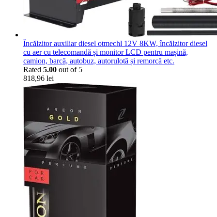
Încălzitor auxiliar diesel otmechl 12V 8KW, încălzitor diesel
cu aer cu telecomandă și monitor LCD pentru mașină,
camion, barcă, autobuz, autorulotă și remorcă etc.
Rated
5.00
out of 5
818,96
lei