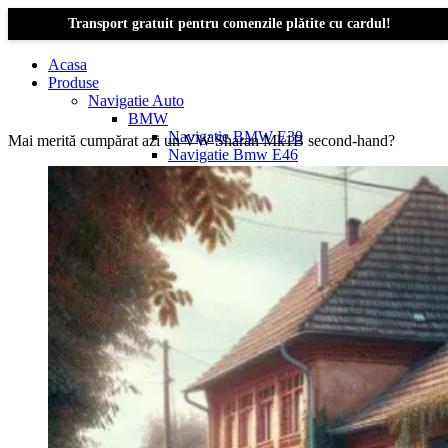
Transport gratuit pentru comenzile plătite cu cardul!
Acasa
Produse
Navigatie Auto
BMW
Navigație BMW E39
Mai merită cumpărat azi un VW Sharan Mk1B second-hand?
Navigatie Bmw E46
Navigatie Bmw E87
Navigatie Bmw E90
Navigatie Bmw E91
Navigatie Bmw F10
Navigatie Bmw F30
Navigatie Bmw Seria 1 E87
Navigatie Bmw X1
Navigatie Bmw X1 E84
Navigatie BMW X3
Navigatie BMW X3 E83
Navigatie BMW X3 f25
Dacia Logan
Navigație Dacia Logan 1 (2004–2012)
Navigație Dacia Logan 2 (2012–2020)
Navigație Dacia Logan 3 (2020–Prezent)
Dacia Duster