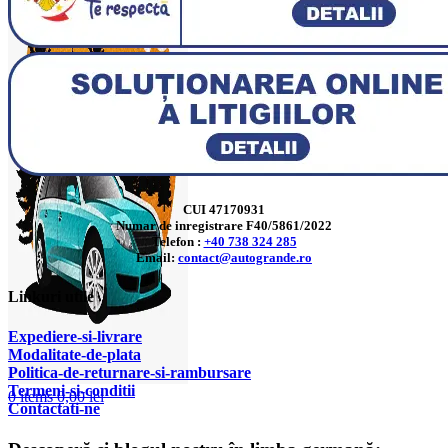
CUI 47170931
Numar de inregistrare F40/5861/2022
Telefon :
+40 738 324 285
Email:
contact@autogrande.ro
Linkuri utile
Expediere-si-livrare
Modalitate-de-plata
Politica-de-returnare-si-rambursare
T
ermeni-si-conditii
0
items
0,00
lei
Contactati-ne