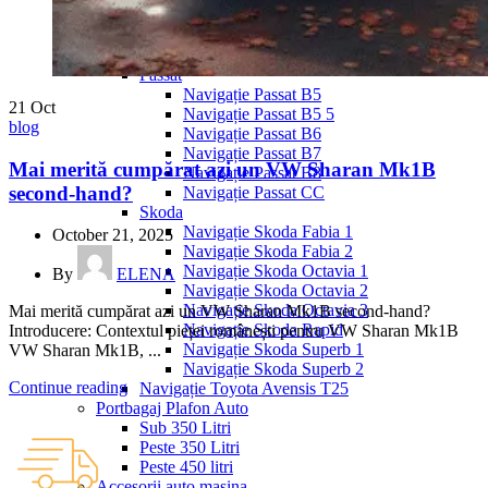
Navigație Mercedes W204
Navigație Mercedes W211
Navigație Mercedes Sprinter
Passat
Navigație Passat B5
21
Oct
Navigație Passat B5 5
blog
Navigație Passat B6
Navigație Passat B7
Mai merită cumpărat azi un VW Sharan Mk1B
Navigație Passat B8
second-hand?
Navigație Passat CC
Skoda
Navigație Skoda Fabia 1
October 21, 2025
Navigație Skoda Fabia 2
Navigație Skoda Octavia 1
By
ELENA
Navigație Skoda Octavia 2
Navigație Skoda Octavia 3
Mai merită cumpărat azi un VW Sharan Mk1B second-hand?
Navigație Skoda Rapid
Introducere: Contextul pieței românești pentru VW Sharan Mk1B
Navigație Skoda Superb 1
VW Sharan Mk1B, ...
Navigație Skoda Superb 2
Continue reading
Navigație Toyota Avensis T25
Portbagaj Plafon Auto
Sub 350 Litri
Peste 350 Litri
Peste 450 litri
Accesorii auto masina