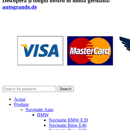
Descoperă și blogul nostru în limba germană:
autogrande.de
Search
Acasa
Produse
Navigatie Auto
BMW
Navigație BMW E39
Navigatie Bmw E46