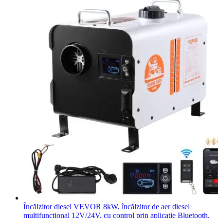
Încălzitor diesel VEVOR 8kW, încălzitor de aer diesel
multifuncțional 12V/24V, cu control prin aplicație Bluetooth,