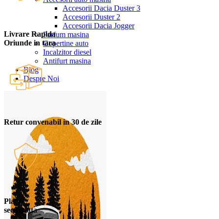
Accesorii Dacia Duster 3
Accesorii Duster 2
Accesorii Dacia Jogger
Livrare Rapida
Parfum masina
Oriunde in tara
Copertine auto
Incalzitor diesel
Antifurt masina
Blog
Despre Noi
Retur convenabil in 30 de zile
Plata
securizata