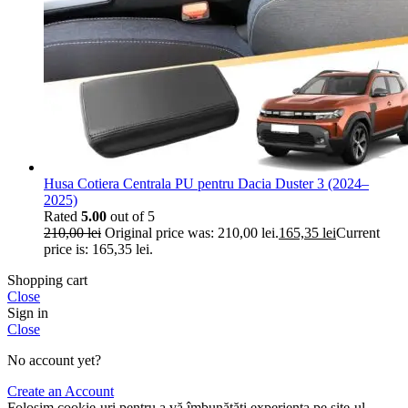
Husa Cotiera Centrala PU pentru Dacia Duster 3 (2024–
2025)
Rated
5.00
out of 5
210,00
lei
Original price was: 210,00 lei.
165,35
lei
Current
price is: 165,35 lei.
Shopping cart
Close
Sign in
Close
No account yet?
Create an Account
Folosim cookie-uri pentru a vă îmbunătăți experiența pe site-ul