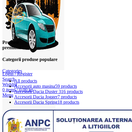
Produse
premium
Categorii produse populare
Categories
Login / Register
Search
All
products
Wishlist
Accesorii auto masina
59 products
0
items
/
0,00
lei
Accesorii Dacia Duster 3
16 products
Menu
Accesorii Dacia Jogger
7 products
Accesorii Dacia Spring
18 products