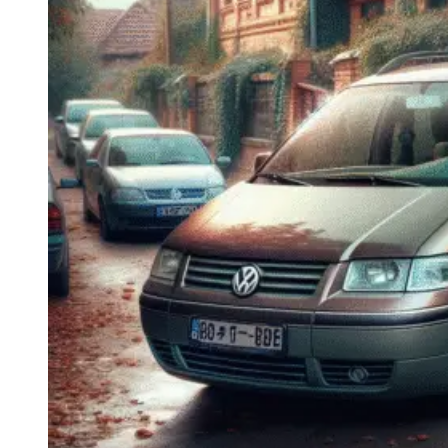
Navigatie Duster 2011
Navigatie Duster 2019
Audi
Navigatie Audi A3 8p
Navigatie Audi A4
Navigatie Audi A4 B6
Navigatie Audi A4 B7
Navigatie Audi A4 B8
Navigatie Audi A5
Navigatie Audi A6 C5
Navigatie Audi A6 C6
Navigatie Audi A6 C7
Navigatie Audi Q5
Ford
Navigație Ford Fiesta
Navigație Ford Focus 1
Navigație Ford Focus 2
Navigație Ford Focus MK3
Navigație Ford Mondeo MK3
Navigație Ford Mondeo MK4
Navigație Ford Transit
Mercedes
Navigație Mercedes C Class W203
Navigație Mercedes C Class W204
Navigație Mercedes W203