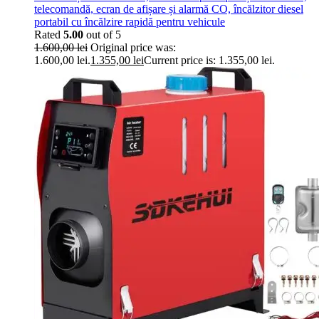
telecomandă, ecran de afișare și alarmă CO, încălzitor diesel
portabil cu încălzire rapidă pentru vehicule
Rated
5.00
out of 5
1.600,00
lei
Original price was:
1.600,00 lei.
1.355,00
lei
Current price is: 1.355,00 lei.