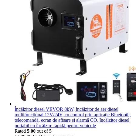
Încălzitor diesel VEVOR 8kW, încălzitor de aer diesel
multifuncțional 12V/24V, cu control prin aplicație Bluetooth,
telecomandă, ecran de afișare și alarmă CO, încălzitor diesel
portabil cu încălzire rapidă pentru vehicule
Rated
5.00
out of 5