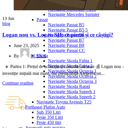
Navigație Mercedes W204
Navigație Mercedes W211
Navigație Mercedes Sprinter
13
Jun
Passat
blog
Navigație Passat B5
Navigație Passat B5 5
Logan nou vs. Logan SH: ce pierzi și ce câștigi?
Navigație Passat B6
Navigație Passat B7
Navigație Passat B8
June 23, 2025
Navigație Passat CC
Skoda
By
ELENA
Navigație Skoda Fabia 1
Navigație Skoda Fabia 2
🔹 Partea 1: Prețul de achiziție și costurile ascunse 💰 Logan nou –
Navigație Skoda Octavia 1
investiție inițială mai mare, dar predictibilă Alegerea un...
Navigație Skoda Octavia 2
Navigație Skoda Octavia 3
Continue reading
Navigație Skoda Rapid
Navigație Skoda Superb 1
Navigație Skoda Superb 2
Navigație Toyota Avensis T25
Portbagaj Plafon Auto
Sub 350 Litri
Peste 350 Litri
Peste 450 litri
Accesorii auto masina