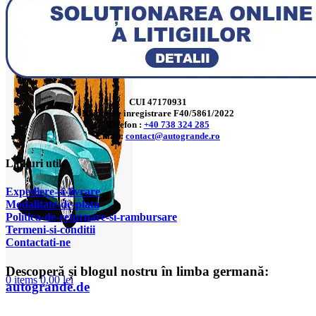
CUI 47170931
Numar de inregistrare F40/5861/2022
Telefon :
+40 738 324 285
Email:
contact@autogrande.ro
Linkuri utile
Expediere-si-livrare
Modalitate-de-plata
Politica-de-returnare-si-rambursare
T
ermeni-si-conditii
Contactati-ne
Descoperă și blogul nostru în limba germană:
0
items
0,00
lei
autogrande.de