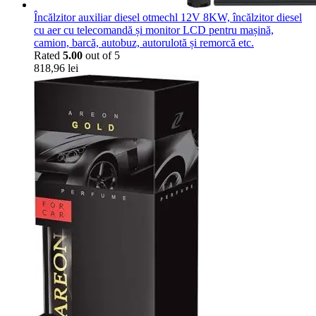
Încălzitor auxiliar diesel otmechl 12V 8KW, încălzitor diesel
cu aer cu telecomandă și monitor LCD pentru mașină,
camion, barcă, autobuz, autorulotă și remorcă etc.
Rated
5.00
out of 5
818,96
lei