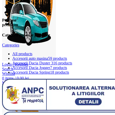
Produse
premium
Categorii produse populare
Categories
All
products
Accesorii auto masina
59 products
Accesorii Dacia Duster 3
16 products
Login / Register
Accesorii Dacia Jogger
7 products
Search
Accesorii Dacia Spring
18 products
Wishlist
0
items
/
0,00
lei
Menu