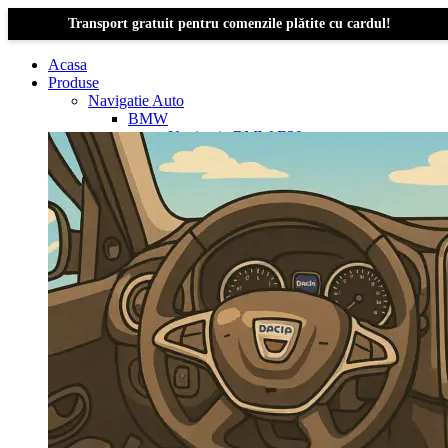
Transport gratuit pentru comenzile plătite cu cardul!
Acasa
Produse
Navigatie Auto
BMW
Navigație BMW E39
Navigatie Bmw E46
Navigatie Bmw E87
Navigatie Bmw E90
Navigatie Bmw E91
Navigatie Bmw F10
Navigatie Bmw F30
Navigatie Bmw Seria 1 E87
Navigatie Bmw X1
Navigatie Bmw X1 E84
Navigatie BMW X3
Navigatie BMW X3 E83
Navigatie BMW X3 f25
Dacia Logan
Navigație Dacia Logan 1 (2004–2012)
Navigație Dacia Logan 2 (2012–2020)
Navigație Dacia Logan 3 (2020–Prezent)
Dacia Duster