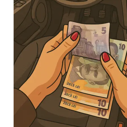
Navigatie Duster 2011
Navigatie Duster 2019
Audi
Navigatie Audi A3 8p
Navigatie Audi A4
Navigatie Audi A4 B6
Navigatie Audi A4 B7
Navigatie Audi A4 B8
Navigatie Audi A5
Navigatie Audi A6 C5
Navigatie Audi A6 C6
Navigatie Audi A6 C7
Navigatie Audi Q5
Ford
Navigație Ford Fiesta
Navigație Ford Focus 1
Navigație Ford Focus 2
Navigație Ford Focus MK3
Navigație Ford Mondeo MK3
Navigație Ford Mondeo MK4
Navigație Ford Transit
Mercedes
Navigație Mercedes C Class W203
Navigație Mercedes C Class W204
Navigație Mercedes W203