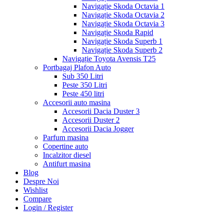
Navigație Skoda Octavia 1
Navigație Skoda Octavia 2
Navigație Skoda Octavia 3
Navigație Skoda Rapid
Navigație Skoda Superb 1
Navigație Skoda Superb 2
Navigație Toyota Avensis T25
Portbagaj Plafon Auto
Sub 350 Litri
Peste 350 Litri
Peste 450 litri
Accesorii auto masina
Accesorii Dacia Duster 3
Accesorii Duster 2
Accesorii Dacia Jogger
Parfum masina
Copertine auto
Incalzitor diesel
Antifurt masina
Blog
Despre Noi
Wishlist
Compare
Login / Register