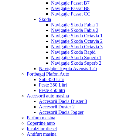
Navigație Passat B7
Navigație Passat B8
Navigație Passat CC
Skoda
Navigație Skoda Fabia 1
Navigație Skoda Fabia 2
Navigație Skoda Octavia 1
Navigație Skoda Octavia 2
Navigație Skoda Octavia 3
Navigație Skoda Rapid
Navigație Skoda Superb 1
Navigație Skoda Superb 2
Navigație Toyota Avensis T25
Portbagaj Plafon Auto
Sub 350 Litri
Peste 350 Litri
Peste 450 litri
Accesorii auto masina
Accesorii Dacia Duster 3
Accesorii Duster 2
Accesorii Dacia Jogger
Parfum masina
Copertine auto
Incalzitor diesel
Antifurt masina