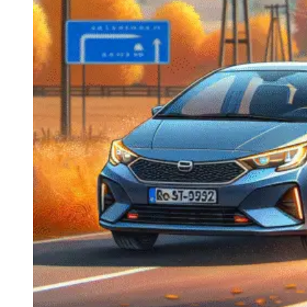
Navigatie Duster 2011
Navigatie Duster 2019
Audi
Navigatie Audi A3 8p
Navigatie Audi A4
Navigatie Audi A4 B6
Navigatie Audi A4 B7
Navigatie Audi A4 B8
Navigatie Audi A5
Navigatie Audi A6 C5
Navigatie Audi A6 C6
Navigatie Audi A6 C7
Navigatie Audi Q5
Ford
Navigație Ford Fiesta
Navigație Ford Focus 1
Navigație Ford Focus 2
Navigație Ford Focus MK3
Navigație Ford Mondeo MK3
Navigație Ford Mondeo MK4
Navigație Ford Transit
Mercedes
Navigație Mercedes C Class W203
Navigație Mercedes C Class W204
Navigație Mercedes W203