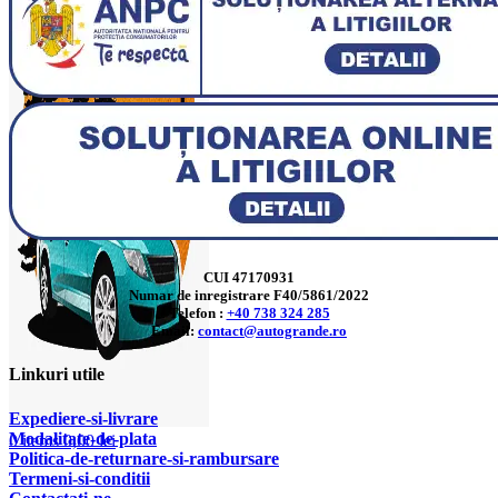
CUI 47170931
Numar de inregistrare F40/5861/2022
Telefon :
+40 738 324 285
Email:
contact@autogrande.ro
Linkuri utile
Expediere-si-livrare
Modalitate-de-plata
0
items
0,00
lei
Politica-de-returnare-si-rambursare
T
ermeni-si-conditii