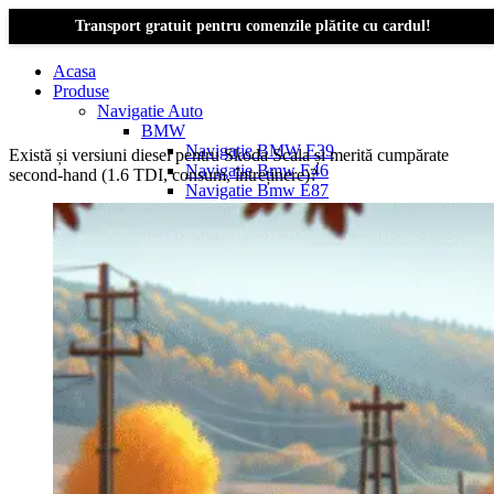
Transport gratuit pentru comenzile plătite cu cardul!
Acasa
Produse
Navigatie Auto
BMW
Navigație BMW E39
Există și versiuni diesel pentru Skoda Scala și merită cumpărate
Navigatie Bmw E46
second-hand (1.6 TDI, consum, întreținere)?
Navigatie Bmw E87
Navigatie Bmw E90
Navigatie Bmw E91
Navigatie Bmw F10
Navigatie Bmw F30
Navigatie Bmw Seria 1 E87
Navigatie Bmw X1
Navigatie Bmw X1 E84
Navigatie BMW X3
Navigatie BMW X3 E83
Navigatie BMW X3 f25
Dacia Logan
Navigație Dacia Logan 1 (2004–2012)
Navigație Dacia Logan 2 (2012–2020)
Navigație Dacia Logan 3 (2020–Prezent)
Dacia Duster