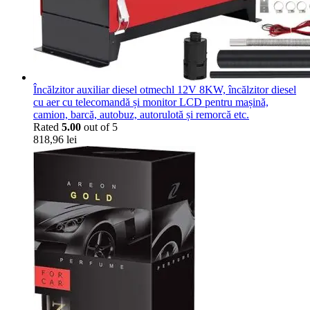
Încălzitor auxiliar diesel otmechl 12V 8KW, încălzitor diesel
cu aer cu telecomandă și monitor LCD pentru mașină,
camion, barcă, autobuz, autorulotă și remorcă etc.
Rated
5.00
out of 5
818,96
lei