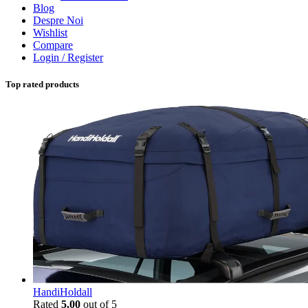
Blog
Despre Noi
Wishlist
Compare
Login / Register
Top rated products
HandiHoldall
Rated
5.00
out of 5