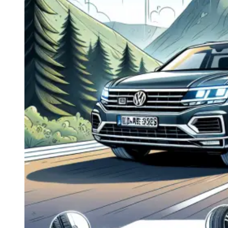
Navigatie Duster 2011
Navigatie Duster 2019
Audi
Navigatie Audi A3 8p
Navigatie Audi A4
Navigatie Audi A4 B6
Navigatie Audi A4 B7
Navigatie Audi A4 B8
Navigatie Audi A5
Navigatie Audi A6 C5
Navigatie Audi A6 C6
Navigatie Audi A6 C7
Navigatie Audi Q5
Ford
Navigație Ford Fiesta
Navigație Ford Focus 1
Navigație Ford Focus 2
Navigație Ford Focus MK3
Navigație Ford Mondeo MK3
Navigație Ford Mondeo MK4
Navigație Ford Transit
Mercedes
Navigație Mercedes C Class W203
Navigație Mercedes C Class W204
Navigație Mercedes W203