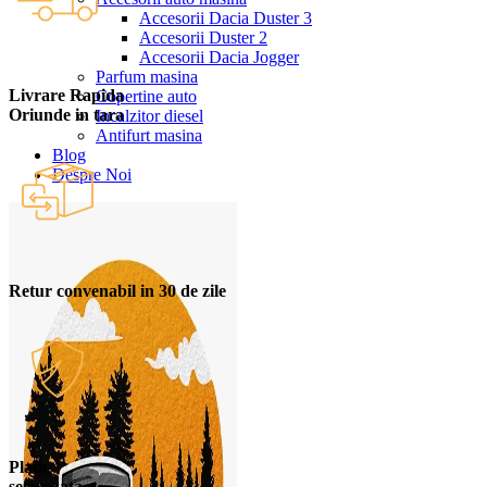
Accesorii Dacia Duster 3
Accesorii Duster 2
Accesorii Dacia Jogger
Parfum masina
Livrare Rapida
Copertine auto
Oriunde in tara
Incalzitor diesel
Antifurt masina
Blog
Despre Noi
Retur convenabil in 30 de zile
Plata
securizata