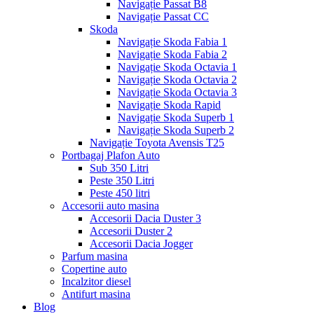
Navigație Passat B8
Navigație Passat CC
Skoda
Navigație Skoda Fabia 1
Navigație Skoda Fabia 2
Navigație Skoda Octavia 1
Navigație Skoda Octavia 2
Navigație Skoda Octavia 3
Navigație Skoda Rapid
Navigație Skoda Superb 1
Navigație Skoda Superb 2
Navigație Toyota Avensis T25
Portbagaj Plafon Auto
Sub 350 Litri
Peste 350 Litri
Peste 450 litri
Accesorii auto masina
Accesorii Dacia Duster 3
Accesorii Duster 2
Accesorii Dacia Jogger
Parfum masina
Copertine auto
Incalzitor diesel
Antifurt masina
Blog