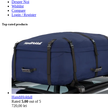
Despre Noi
Wishlist
Compare
Login / Register
Top rated products
HandiHoldall
Rated
5.00
out of 5
720,00
lei