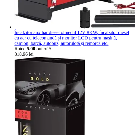
Încălzitor auxiliar diesel otmechl 12V 8KW, încălzitor diesel
cu aer cu telecomandă și monitor LCD pentru mașină,
camion, barcă, autobuz, autorulotă și remorcă etc.
Rated
5.00
out of 5
818,96
lei