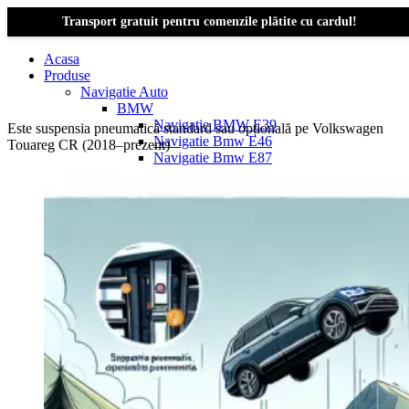
Transport gratuit pentru comenzile plătite cu cardul!
Acasa
Produse
Navigatie Auto
BMW
Navigație BMW E39
Este suspensia pneumatică standard sau opțională pe Volkswagen
Navigatie Bmw E46
Touareg CR (2018–prezent)
Navigatie Bmw E87
Navigatie Bmw E90
Navigatie Bmw E91
Navigatie Bmw F10
Navigatie Bmw F30
Navigatie Bmw Seria 1 E87
Navigatie Bmw X1
Navigatie Bmw X1 E84
Navigatie BMW X3
Navigatie BMW X3 E83
Navigatie BMW X3 f25
Dacia Logan
Navigație Dacia Logan 1 (2004–2012)
Navigație Dacia Logan 2 (2012–2020)
Navigație Dacia Logan 3 (2020–Prezent)
Dacia Duster