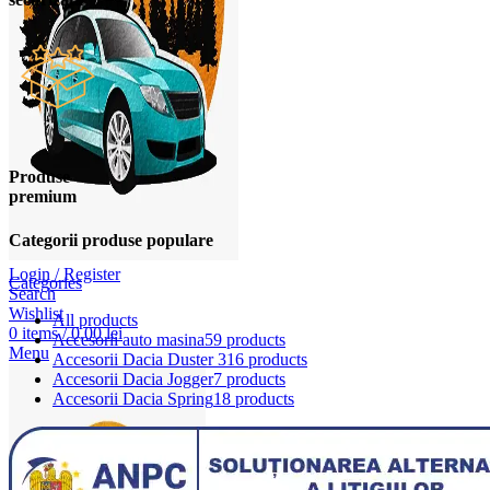
Produse
premium
Categorii produse populare
Login / Register
Categories
Search
Wishlist
All
products
0
items
/
0,00
lei
Accesorii auto masina
59 products
Menu
Accesorii Dacia Duster 3
16 products
Accesorii Dacia Jogger
7 products
Accesorii Dacia Spring
18 products