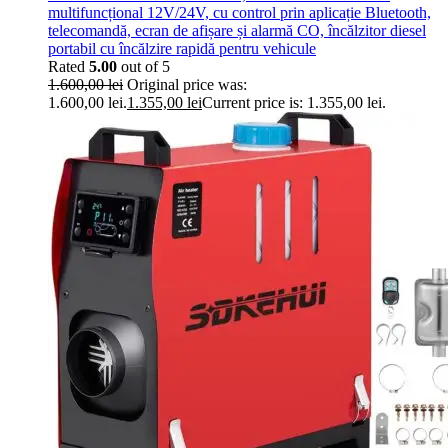
multifuncțional 12V/24V, cu control prin aplicație Bluetooth,
telecomandă, ecran de afișare și alarmă CO, încălzitor diesel
portabil cu încălzire rapidă pentru vehicule
Rated
5.00
out of 5
1.600,00
lei
Original price was:
1.600,00 lei.
1.355,00
lei
Current price is: 1.355,00 lei.