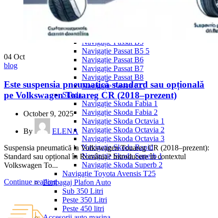
Navigație Mercedes W204
Navigație Mercedes W211
Navigație Mercedes Sprinter
Passat
Navigație Passat B5
Navigație Passat B5 5
04
Oct
Navigație Passat B6
blog
Navigație Passat B7
Navigație Passat B8
Este suspensia pneumatică standard sau opțională
Navigație Passat CC
pe Volkswagen Touareg CR (2018–prezent)
Skoda
Navigație Skoda Fabia 1
Navigație Skoda Fabia 2
October 9, 2025
Navigație Skoda Octavia 1
Navigație Skoda Octavia 2
By
ELENA
Navigație Skoda Octavia 3
Navigație Skoda Rapid
Suspensia pneumatică la Volkswagen Touareg CR (2018–prezent):
Navigație Skoda Superb 1
Standard sau opțional în România? Introducere în contextul
Navigație Skoda Superb 2
Volkswagen To...
Navigație Toyota Avensis T25
Continue reading
Portbagaj Plafon Auto
Sub 350 Litri
Peste 350 Litri
Peste 450 litri
Accesorii auto masina