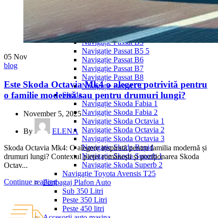
Navigație Mercedes W204
Navigație Mercedes W211
Navigație Mercedes Sprinter
Passat
Navigație Passat B5
Navigație Passat B5 5
05
Nov
Navigație Passat B6
blog
Navigație Passat B7
Navigație Passat B8
Este Skoda Octavia Mk4 o alegere potrivită pentru
Navigație Passat CC
o familie modernă sau pentru drumuri lungi?
Skoda
Navigație Skoda Fabia 1
Navigație Skoda Fabia 2
November 5, 2025
Navigație Skoda Octavia 1
Navigație Skoda Octavia 2
By
ELENA
Navigație Skoda Octavia 3
Navigație Skoda Rapid
Skoda Octavia Mk4: O alegere inspirată pentru familia modernă și
Navigație Skoda Superb 1
drumuri lungi? Contextul pieței românești și poziționarea Skoda
Navigație Skoda Superb 2
Octav...
Navigație Toyota Avensis T25
Continue reading
Portbagaj Plafon Auto
Sub 350 Litri
Peste 350 Litri
Peste 450 litri
Accesorii auto masina