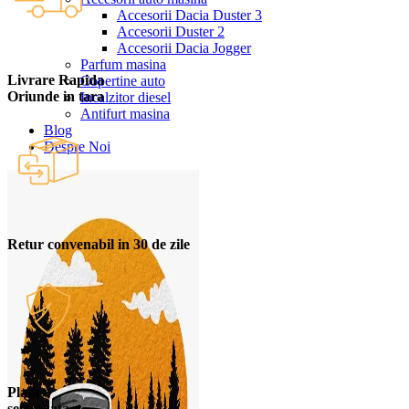
Accesorii Dacia Duster 3
Accesorii Duster 2
Accesorii Dacia Jogger
Parfum masina
Livrare Rapida
Copertine auto
Oriunde in tara
Incalzitor diesel
Antifurt masina
Blog
Despre Noi
Retur convenabil in 30 de zile
Plata
securizata