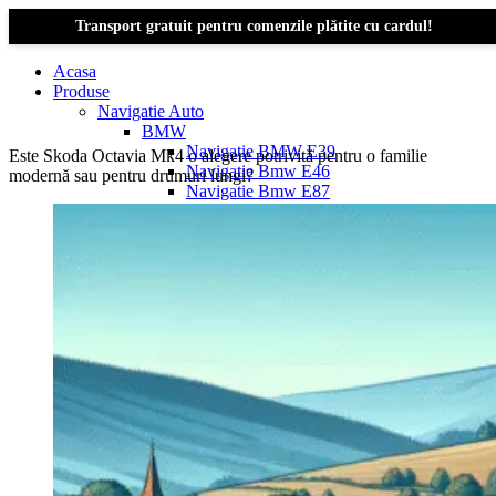
Transport gratuit pentru comenzile plătite cu cardul!
Acasa
Produse
Navigatie Auto
BMW
Navigație BMW E39
Este Skoda Octavia Mk4 o alegere potrivită pentru o familie
Navigatie Bmw E46
modernă sau pentru drumuri lungi?
Navigatie Bmw E87
Navigatie Bmw E90
Navigatie Bmw E91
Navigatie Bmw F10
Navigatie Bmw F30
Navigatie Bmw Seria 1 E87
Navigatie Bmw X1
Navigatie Bmw X1 E84
Navigatie BMW X3
Navigatie BMW X3 E83
Navigatie BMW X3 f25
Dacia Logan
Navigație Dacia Logan 1 (2004–2012)
Navigație Dacia Logan 2 (2012–2020)
Navigație Dacia Logan 3 (2020–Prezent)
Dacia Duster