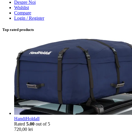
Despre Noi
Wishlist
Compare
Login / Register
Top rated products
HandiHoldall
Rated
5.00
out of 5
720,00
lei