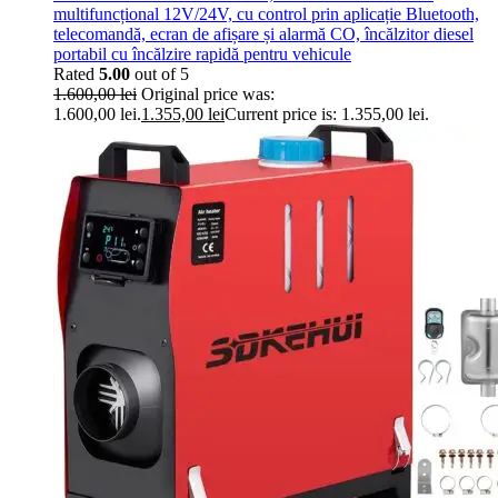
multifuncțional 12V/24V, cu control prin aplicație Bluetooth,
telecomandă, ecran de afișare și alarmă CO, încălzitor diesel
portabil cu încălzire rapidă pentru vehicule
Rated
5.00
out of 5
1.600,00
lei
Original price was:
1.600,00 lei.
1.355,00
lei
Current price is: 1.355,00 lei.