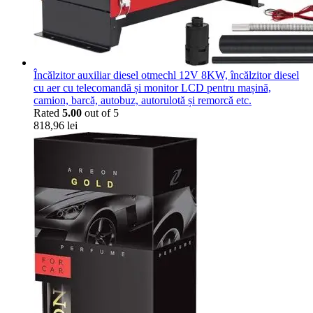
Încălzitor auxiliar diesel otmechl 12V 8KW, încălzitor diesel
cu aer cu telecomandă și monitor LCD pentru mașină,
camion, barcă, autobuz, autorulotă și remorcă etc.
Rated
5.00
out of 5
818,96
lei