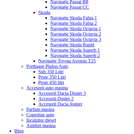
Navigație Passat B8
Navigație Passat CC
Skoda
Navigație Skoda Fabia 1
Navigație Skoda Fabia 2
Navigație Skoda Octavia 1
Navigație Skoda Octavia 2
Navigație Skoda Octavia 3
Navigație Skoda Rapid
Navigație Skoda Superb 1
Navigație Skoda Superb 2
Navigație Toyota Avensis T25
Portbagaj Plafon Auto
Sub 350 Litri
Peste 350 Litri
Peste 450 litri
Accesorii auto masina
Accesorii Dacia Duster 3
Accesorii Duster 2
Accesorii Dacia Jogger
Parfum masina
Copertine auto
Incalzitor diesel
Antifurt masina
Blog