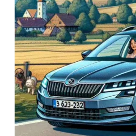
Navigatie Duster 2011
Navigatie Duster 2019
Audi
Navigatie Audi A3 8p
Navigatie Audi A4
Navigatie Audi A4 B6
Navigatie Audi A4 B7
Navigatie Audi A4 B8
Navigatie Audi A5
Navigatie Audi A6 C5
Navigatie Audi A6 C6
Navigatie Audi A6 C7
Navigatie Audi Q5
Ford
Navigație Ford Fiesta
Navigație Ford Focus 1
Navigație Ford Focus 2
Navigație Ford Focus MK3
Navigație Ford Mondeo MK3
Navigație Ford Mondeo MK4
Navigație Ford Transit
Mercedes
Navigație Mercedes C Class W203
Navigație Mercedes C Class W204
Navigație Mercedes W203