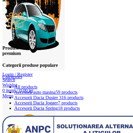
Produse
premium
Categorii produse populare
Login / Register
Categories
Search
Wishlist
All
products
0
items
/
0,00
lei
Accesorii auto masina
59 products
Menu
Accesorii Dacia Duster 3
16 products
Accesorii Dacia Jogger
7 products
Accesorii Dacia Spring
18 products