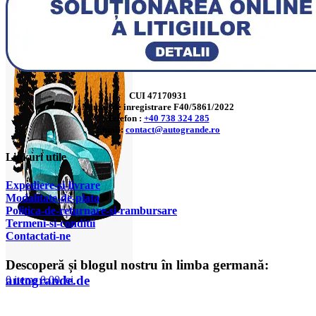
CUI 47170931
Numar de inregistrare F40/5861/2022
Telefon :
+40 738 324 285
Email:
contact@autogrande.ro
Linkuri utile
Expediere-si-livrare
Modalitate-de-plata
Politica-de-returnare-si-rambursare
T
ermeni-si-conditii
Contactati-ne
Descoperă și blogul nostru în limba germană:
autogrande.de
0
items
0,00
lei