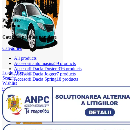
Produse
premium
Categorii produse populare
Categories
All
products
Accesorii auto masina
59 products
Accesorii Dacia Duster 3
16 products
Login / Register
Accesorii Dacia Jogger
7 products
Search
Accesorii Dacia Spring
18 products
Wishlist
0
items
/
0,00
lei
Menu