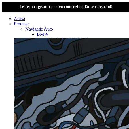
Transport gratuit pentru comenzile plătite cu cardul!
Acasa
Produse
Navigatie Auto
BMW
Navigație BMW E39
Navigatie Bmw E46
Navigatie Bmw E87
Navigatie Bmw E90
Navigatie Bmw E91
Navigatie Bmw F10
Navigatie Bmw F30
Navigatie Bmw Seria 1 E87
Navigatie Bmw X1
Navigatie Bmw X1 E84
Navigatie BMW X3
Navigatie BMW X3 E83
Navigatie BMW X3 f25
Dacia Logan
Navigație Dacia Logan 1 (2004–2012)
Navigație Dacia Logan 2 (2012–2020)
Navigație Dacia Logan 3 (2020–Prezent)
Dacia Duster