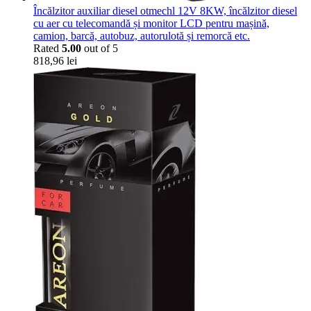
Încălzitor auxiliar diesel otmechl 12V 8KW, încălzitor diesel
cu aer cu telecomandă și monitor LCD pentru mașină,
camion, barcă, autobuz, autorulotă și remorcă etc.
Rated
5.00
out of 5
818,96
lei