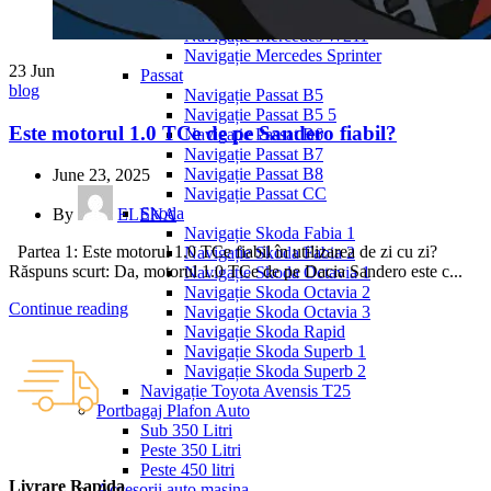
Navigație Mercedes W204
Navigație Mercedes W211
Navigație Mercedes Sprinter
23
Jun
Passat
blog
Navigație Passat B5
Navigație Passat B5 5
Este motorul 1.0 TCe de pe Sandero fiabil?
Navigație Passat B6
Navigație Passat B7
Navigație Passat B8
June 23, 2025
Navigație Passat CC
Skoda
By
ELENA
Navigație Skoda Fabia 1
Partea 1: Este motorul 1.0 TCe fiabil în utilizarea de zi cu zi?
Navigație Skoda Fabia 2
Răspuns scurt: Da, motorul 1.0 TCe de pe Dacia Sandero este c...
Navigație Skoda Octavia 1
Navigație Skoda Octavia 2
Continue reading
Navigație Skoda Octavia 3
Navigație Skoda Rapid
Navigație Skoda Superb 1
Navigație Skoda Superb 2
Navigație Toyota Avensis T25
Portbagaj Plafon Auto
Sub 350 Litri
Peste 350 Litri
Peste 450 litri
Livrare Rapida
Accesorii auto masina