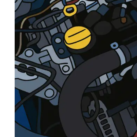
Navigatie Duster 2011
Navigatie Duster 2019
Audi
Navigatie Audi A3 8p
Navigatie Audi A4
Navigatie Audi A4 B6
Navigatie Audi A4 B7
Navigatie Audi A4 B8
Navigatie Audi A5
Navigatie Audi A6 C5
Navigatie Audi A6 C6
Navigatie Audi A6 C7
Navigatie Audi Q5
Ford
Navigație Ford Fiesta
Navigație Ford Focus 1
Navigație Ford Focus 2
Navigație Ford Focus MK3
Navigație Ford Mondeo MK3
Navigație Ford Mondeo MK4
Navigație Ford Transit
Mercedes
Navigație Mercedes C Class W203
Navigație Mercedes C Class W204
Navigație Mercedes W203