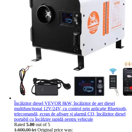
Încălzitor diesel VEVOR 8kW, încălzitor de aer diesel
multifuncțional 12V/24V, cu control prin aplicație Bluetooth,
telecomandă, ecran de afișare și alarmă CO, încălzitor diesel
portabil cu încălzire rapidă pentru vehicule
Rated
5.00
out of 5
1.600,00
lei
Original price was: