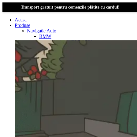
Transport gratuit pentru comenzile plătite cu cardul!
Acasa
Produse
Navigatie Auto
BMW
Navigație BMW E39
Navigatie Bmw E46
Navigatie Bmw E87
Navigatie Bmw E90
Navigatie Bmw E91
Navigatie Bmw F10
Navigatie Bmw F30
Navigatie Bmw Seria 1 E87
Navigatie Bmw X1
Navigatie Bmw X1 E84
Navigatie BMW X3
Navigatie BMW X3 E83
Navigatie BMW X3 f25
Dacia Logan
Navigație Dacia Logan 1 (2004–2012)
Navigație Dacia Logan 2 (2012–2020)
Navigație Dacia Logan 3 (2020–Prezent)
Dacia Duster