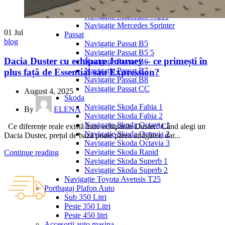
Navigație Mercedes W204
Navigație Mercedes W211
Navigație Mercedes Sprinter
01
Jul
Passat
blog
Navigație Passat B5
Navigație Passat B5 5
Dacia Duster cu echipare Journey – ce primești în
Navigație Passat B6
Navigație Passat B7
plus față de Essential sau Expression?
Navigație Passat B8
Navigație Passat CC
August 4, 2025
Skoda
Navigație Skoda Fabia 1
By
ELENA
Navigație Skoda Fabia 2
Navigație Skoda Octavia 1
Ce diferențe reale există între echipările Duster? Când alegi un
Navigație Skoda Octavia 2
Dacia Duster, prețul de bază poate părea atrăgător, dar...
Navigație Skoda Octavia 3
Navigație Skoda Rapid
Continue reading
Navigație Skoda Superb 1
Navigație Skoda Superb 2
Navigație Toyota Avensis T25
Portbagaj Plafon Auto
Sub 350 Litri
Peste 350 Litri
Peste 450 litri
Accesorii auto masina