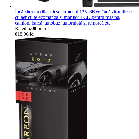
Încălzitor auxiliar diesel otmechl 12V 8KW, încălzitor diesel
cu aer cu telecomandă și monitor LCD pentru mașină,
camion, barcă, autobuz, autorulotă și remorcă etc.
Rated
5.00
out of 5
818,96
lei