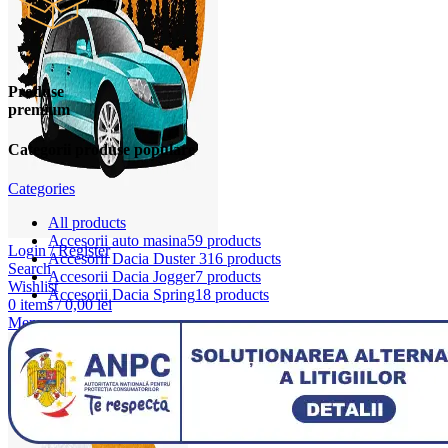
Produse
premium
Categorii produse populare
Categories
All
products
Accesorii auto masina
59 products
Login / Register
Accesorii Dacia Duster 3
16 products
Search
Accesorii Dacia Jogger
7 products
Wishlist
Accesorii Dacia Spring
18 products
0
items
/
0,00
lei
Menu