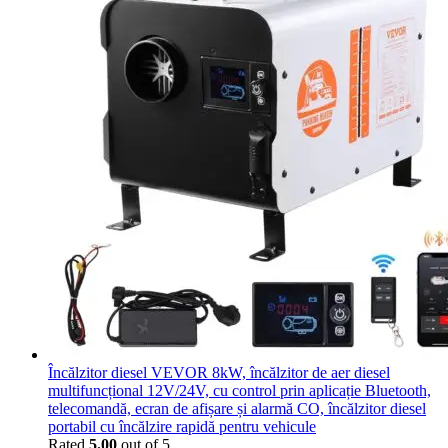
Încălzitor diesel VEVOR 8kW, încălzitor de aer diesel
multifuncțional 12V/24V, cu control prin aplicație Bluetooth,
telecomandă, ecran de afișare și alarmă CO, încălzitor diesel
portabil cu încălzire rapidă pentru vehicule
Rated
5.00
out of 5