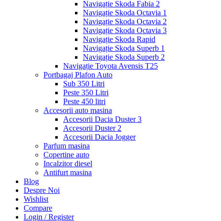
Navigație Skoda Fabia 2
Navigație Skoda Octavia 1
Navigație Skoda Octavia 2
Navigație Skoda Octavia 3
Navigație Skoda Rapid
Navigație Skoda Superb 1
Navigație Skoda Superb 2
Navigație Toyota Avensis T25
Portbagaj Plafon Auto
Sub 350 Litri
Peste 350 Litri
Peste 450 litri
Accesorii auto masina
Accesorii Dacia Duster 3
Accesorii Duster 2
Accesorii Dacia Jogger
Parfum masina
Copertine auto
Incalzitor diesel
Antifurt masina
Blog
Despre Noi
Wishlist
Compare
Login / Register