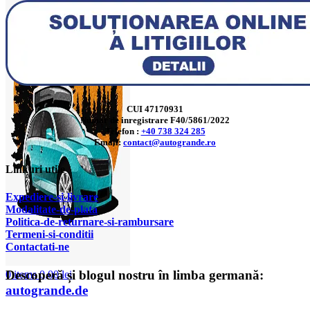
CUI 47170931
Numar de inregistrare F40/5861/2022
Telefon :
+40 738 324 285
Email:
contact@autogrande.ro
Linkuri utile
Expediere-si-livrare
Modalitate-de-plata
Politica-de-returnare-si-rambursare
T
ermeni-si-conditii
Contactati-ne
Descoperă și blogul nostru în limba germană:
0
items
0,00
lei
autogrande.de