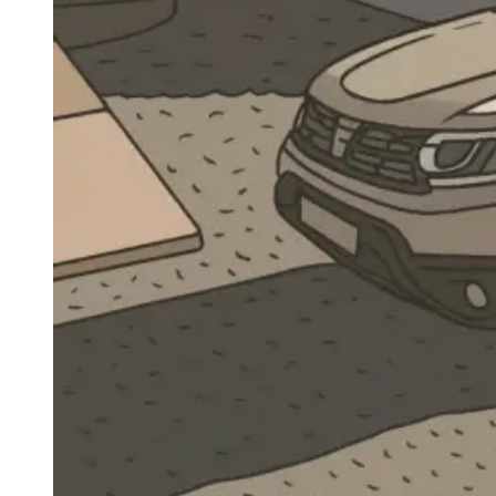
Navigatie Duster 2011
Navigatie Duster 2019
Audi
Navigatie Audi A3 8p
Navigatie Audi A4
Navigatie Audi A4 B6
Navigatie Audi A4 B7
Navigatie Audi A4 B8
Navigatie Audi A5
Navigatie Audi A6 C5
Navigatie Audi A6 C6
Navigatie Audi A6 C7
Navigatie Audi Q5
Ford
Navigație Ford Fiesta
Navigație Ford Focus 1
Navigație Ford Focus 2
Navigație Ford Focus MK3
Navigație Ford Mondeo MK3
Navigație Ford Mondeo MK4
Navigație Ford Transit
Mercedes
Navigație Mercedes C Class W203
Navigație Mercedes C Class W204
Navigație Mercedes W203