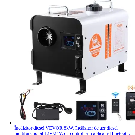
Încălzitor diesel VEVOR 8kW, încălzitor de aer diesel
multifuncțional 12V/24V, cu control prin aplicație Bluetooth,