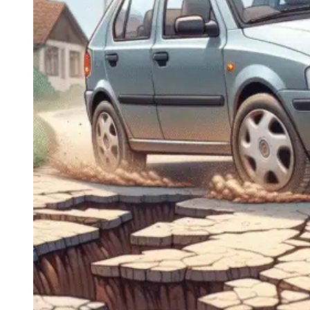
Navigatie Duster 2011
Navigatie Duster 2019
Audi
Navigatie Audi A3 8p
Navigatie Audi A4
Navigatie Audi A4 B6
Navigatie Audi A4 B7
Navigatie Audi A4 B8
Navigatie Audi A5
Navigatie Audi A6 C5
Navigatie Audi A6 C6
Navigatie Audi A6 C7
Navigatie Audi Q5
Ford
Navigație Ford Fiesta
Navigație Ford Focus 1
Navigație Ford Focus 2
Navigație Ford Focus MK3
Navigație Ford Mondeo MK3
Navigație Ford Mondeo MK4
Navigație Ford Transit
Mercedes
Navigație Mercedes C Class W203
Navigație Mercedes C Class W204
Navigație Mercedes W203