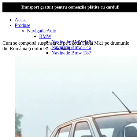
Transport gratuit pentru comenzile plătite cu cardul!
Acasa
Produse
Navigatie Auto
BMW
Navigație BMW E39
Cum se comportă suspensia de pe Skoda Fabia Mk1 pe drumurile
Navigatie Bmw E46
din România (confort vs stabilitate)?
Navigatie Bmw E87
Navigatie Bmw E90
Navigatie Bmw E91
Navigatie Bmw F10
Navigatie Bmw F30
Navigatie Bmw Seria 1 E87
Navigatie Bmw X1
Navigatie Bmw X1 E84
Navigatie BMW X3
Navigatie BMW X3 E83
Navigatie BMW X3 f25
Dacia Logan
Navigație Dacia Logan 1 (2004–2012)
Navigație Dacia Logan 2 (2012–2020)
Navigație Dacia Logan 3 (2020–Prezent)
Dacia Duster