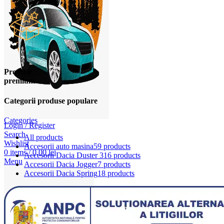
Produse
premium
Categorii produse populare
Categories
Login / Register
Search
All
products
Wishlist
Accesorii auto masina
59 products
0
items
/
0,00
lei
Accesorii Dacia Duster 3
16 products
Menu
Accesorii Dacia Jogger
7 products
Accesorii Dacia Spring
18 products