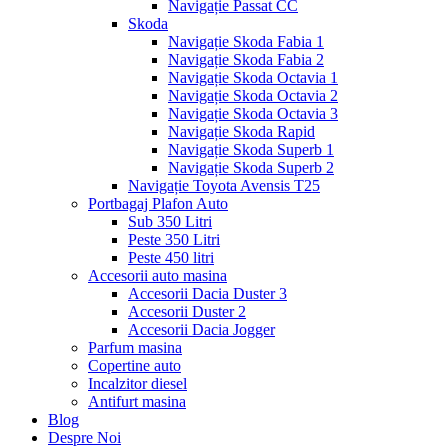
Navigație Passat CC
Skoda
Navigație Skoda Fabia 1
Navigație Skoda Fabia 2
Navigație Skoda Octavia 1
Navigație Skoda Octavia 2
Navigație Skoda Octavia 3
Navigație Skoda Rapid
Navigație Skoda Superb 1
Navigație Skoda Superb 2
Navigație Toyota Avensis T25
Portbagaj Plafon Auto
Sub 350 Litri
Peste 350 Litri
Peste 450 litri
Accesorii auto masina
Accesorii Dacia Duster 3
Accesorii Duster 2
Accesorii Dacia Jogger
Parfum masina
Copertine auto
Incalzitor diesel
Antifurt masina
Blog
Despre Noi