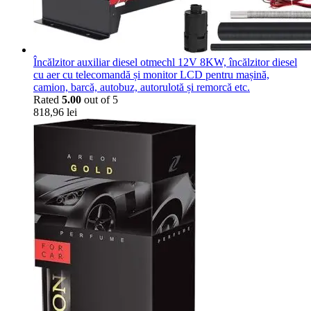
Încălzitor auxiliar diesel otmechl 12V 8KW, încălzitor diesel
cu aer cu telecomandă și monitor LCD pentru mașină,
camion, barcă, autobuz, autorulotă și remorcă etc.
Rated
5.00
out of 5
818,96
lei