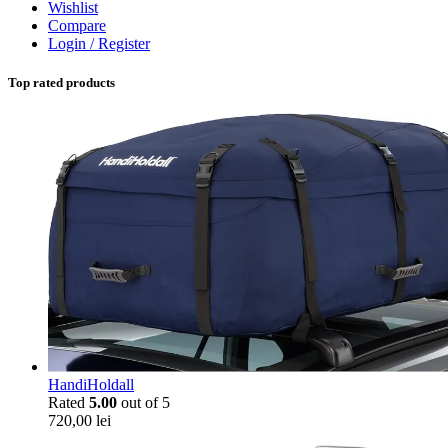
Wishlist
Compare
Login / Register
Top rated products
HandiHoldall
Rated
5.00
out of 5
720,00
lei