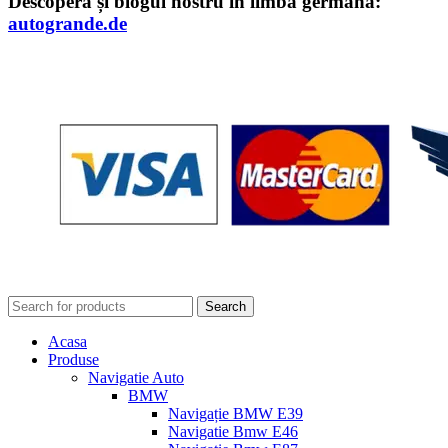
Descoperă și blogul nostru în limba germană:
autogrande.de
Search
Acasa
Produse
Navigatie Auto
BMW
Navigație BMW E39
Navigatie Bmw E46