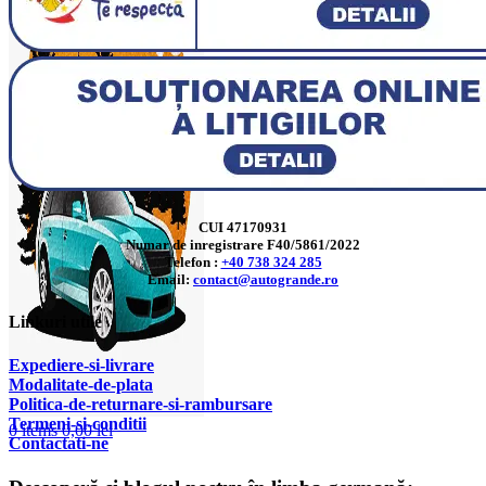
CUI 47170931
Numar de inregistrare F40/5861/2022
Telefon :
+40 738 324 285
Email:
contact@autogrande.ro
Linkuri utile
Expediere-si-livrare
Modalitate-de-plata
Politica-de-returnare-si-rambursare
T
ermeni-si-conditii
0
items
0,00
lei
Contactati-ne