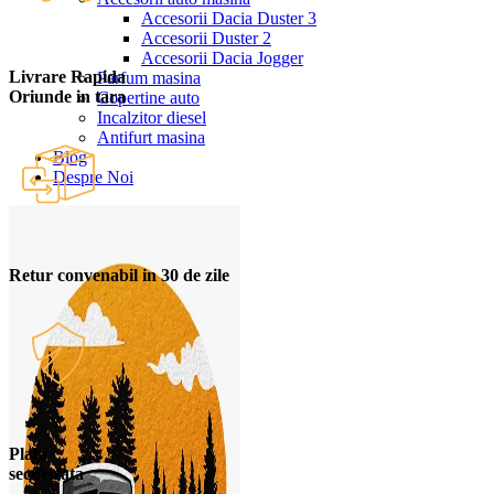
Accesorii Dacia Duster 3
Accesorii Duster 2
Accesorii Dacia Jogger
Livrare Rapida
Parfum masina
Oriunde in tara
Copertine auto
Incalzitor diesel
Antifurt masina
Blog
Despre Noi
Retur convenabil in 30 de zile
Plata
securizata