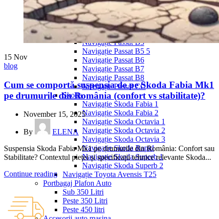
Navigație Mercedes W204
Navigație Mercedes W211
Navigație Mercedes Sprinter
Passat
Navigație Passat B5
Navigație Passat B5 5
15
Nov
Navigație Passat B6
blog
Navigație Passat B7
Navigație Passat B8
Cum se comportă suspensia de pe Skoda Fabia Mk1
Navigație Passat CC
pe drumurile din România (confort vs stabilitate)?
Skoda
Navigație Skoda Fabia 1
Navigație Skoda Fabia 2
November 15, 2025
Navigație Skoda Octavia 1
Navigație Skoda Octavia 2
By
ELENA
Navigație Skoda Octavia 3
Navigație Skoda Rapid
Suspensia Skoda Fabia Mk1 pe drumurile din România: Confort sau
Navigație Skoda Superb 1
Stabilitate? Contextul pieței și specificații tehnice relevante Skoda...
Navigație Skoda Superb 2
Continue reading
Navigație Toyota Avensis T25
Portbagaj Plafon Auto
Sub 350 Litri
Peste 350 Litri
Peste 450 litri
Accesorii auto masina