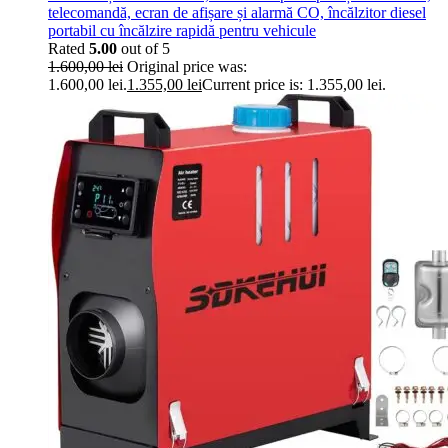
telecomandă, ecran de afișare și alarmă CO, încălzitor diesel
portabil cu încălzire rapidă pentru vehicule
Rated
5.00
out of 5
1.600,00
lei
Original price was:
1.600,00 lei.
1.355,00
lei
Current price is: 1.355,00 lei.