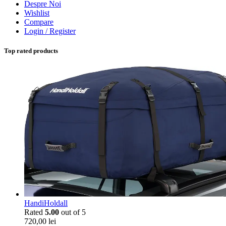
Despre Noi
Wishlist
Compare
Login / Register
Top rated products
HandiHoldall
Rated
5.00
out of 5
720,00
lei