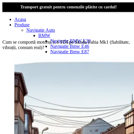
Transport gratuit pentru comenzile plătite cu cardul!
Acasa
Produse
Navigatie Auto
BMW
Navigație BMW E39
Cum se comportă motorul 1.4 TDI pe Skoda Fabia Mk1 (fiabilitate,
Navigatie Bmw E46
vibrații, consum real)?
Navigatie Bmw E87
Navigatie Bmw E90
Navigatie Bmw E91
Navigatie Bmw F10
Navigatie Bmw F30
Navigatie Bmw Seria 1 E87
Navigatie Bmw X1
Navigatie Bmw X1 E84
Navigatie BMW X3
Navigatie BMW X3 E83
Navigatie BMW X3 f25
Dacia Logan
Navigație Dacia Logan 1 (2004–2012)
Navigație Dacia Logan 2 (2012–2020)
Navigație Dacia Logan 3 (2020–Prezent)
Dacia Duster