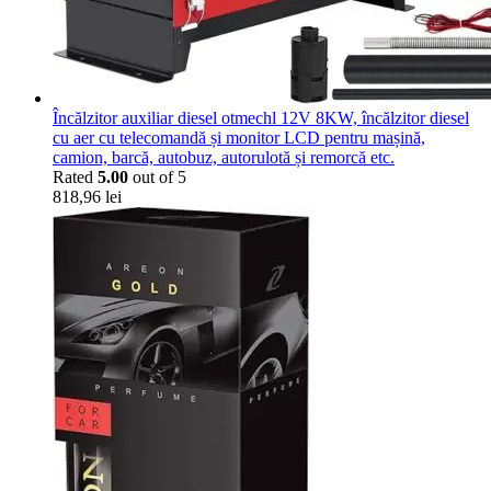
Încălzitor auxiliar diesel otmechl 12V 8KW, încălzitor diesel
cu aer cu telecomandă și monitor LCD pentru mașină,
camion, barcă, autobuz, autorulotă și remorcă etc.
Rated
5.00
out of 5
818,96
lei