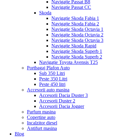
Navigație Passat B8
Navigație Passat CC
Skoda
Navigație Skoda Fabia 1
Navigație Skoda Fabia 2
Navigație Skoda Octavia 1
Navigație Skoda Octavia 2
Navigație Skoda Octavia 3
Navigație Skoda Rapid
Navigație Skoda Superb 1
Navigație Skoda Superb 2
Navigație Toyota Avensis T25
Portbagaj Plafon Auto
Sub 350 Litri
Peste 350 Litri
Peste 450 litri
Accesorii auto masina
Accesorii Dacia Duster 3
Accesorii Duster 2
Accesorii Dacia Jogger
Parfum masina
Copertine auto
Incalzitor diesel
Antifurt masina
Blog