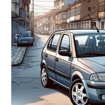
Navigatie Duster 2011
Navigatie Duster 2019
Audi
Navigatie Audi A3 8p
Navigatie Audi A4
Navigatie Audi A4 B6
Navigatie Audi A4 B7
Navigatie Audi A4 B8
Navigatie Audi A5
Navigatie Audi A6 C5
Navigatie Audi A6 C6
Navigatie Audi A6 C7
Navigatie Audi Q5
Ford
Navigație Ford Fiesta
Navigație Ford Focus 1
Navigație Ford Focus 2
Navigație Ford Focus MK3
Navigație Ford Mondeo MK3
Navigație Ford Mondeo MK4
Navigație Ford Transit
Mercedes
Navigație Mercedes C Class W203
Navigație Mercedes C Class W204
Navigație Mercedes W203