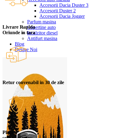
Accesorii Dacia Duster 3
Accesorii Duster 2
Accesorii Dacia Jogger
Parfum masina
Livrare Rapida
Copertine auto
Oriunde in tara
Incalzitor diesel
Antifurt masina
Blog
Despre Noi
Retur convenabil in 30 de zile
Plata
securizata