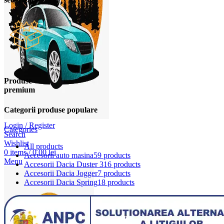
Produse
premium
Categorii produse populare
Login / Register
Categories
Search
Wishlist
All
products
0
items
/
0,00
lei
Accesorii auto masina
59 products
Menu
Accesorii Dacia Duster 3
16 products
Accesorii Dacia Jogger
7 products
Accesorii Dacia Spring
18 products