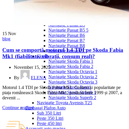
Navigație Mercedes W204
Navigație Mercedes W211
Navigație Mercedes Sprinter
Passat
Navigație Passat B5
Navigație Passat B5 5
15
Nov
Navigație Passat B6
blog
Navigație Passat B7
Navigație Passat B8
Cum se comportă motorul 1.4 TDI pe Skoda Fabia
Navigație Passat CC
Mk1 (fiabilitate, vibrații, consum real)?
Skoda
Navigație Skoda Fabia 1
Navigație Skoda Fabia 2
November 15, 2025
Navigație Skoda Octavia 1
Navigație Skoda Octavia 2
By
ELENA
Navigație Skoda Octavia 3
Navigație Skoda Rapid
Motorul 1.4 TDI pe Skoda Fabia Mk1: Context și popularitate pe
Navigație Skoda Superb 1
piața românească Skoda Fabia Mk1, produsă între 1999 și 2007, a
Navigație Skoda Superb 2
devenit ...
Navigație Toyota Avensis T25
Continue reading
Portbagaj Plafon Auto
Sub 350 Litri
Peste 350 Litri
Peste 450 litri
Accesorii auto masina