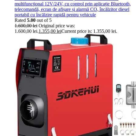
multifuncțional 12V/24V, cu control prin aplicație Bluetooth,
telecomandă, ecran de afișare și alarmă CO, încălzitor diesel
portabil cu încălzire rapidă pentru vehicule
Rated
5.00
out of 5
1.600,00
lei
Original price was:
1.600,00 lei.
1.355,00
lei
Current price is: 1.355,00 lei.