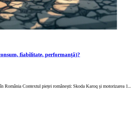
nsum, fiabilitate, performanță)?
în România Contextul pieței românești: Skoda Karoq și motorizarea 1..