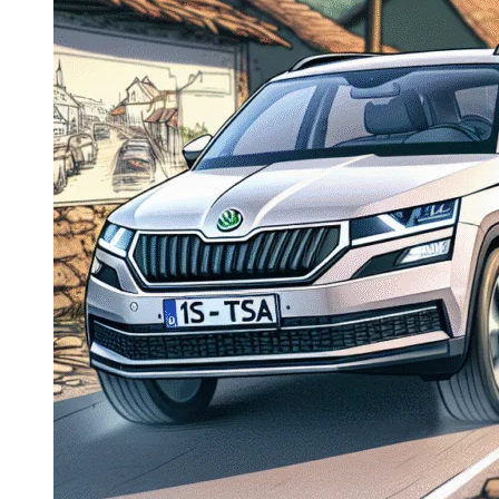
Dacia Duster
Navigatie Duster 2011
Navigatie Duster 2019
Audi
Navigatie Audi A3 8p
Navigatie Audi A4
Navigatie Audi A4 B6
Navigatie Audi A4 B7
Navigatie Audi A4 B8
Navigatie Audi A5
Navigatie Audi A6 C5
Navigatie Audi A6 C6
Navigatie Audi A6 C7
Navigatie Audi Q5
Ford
Navigație Ford Fiesta
Navigație Ford Focus 1
Navigație Ford Focus 2
Navigație Ford Focus MK3
Navigație Ford Mondeo MK3
Navigație Ford Mondeo MK4
Navigație Ford Transit
Mercedes
Navigație Mercedes C Class W203
Navigație Mercedes C Class W204