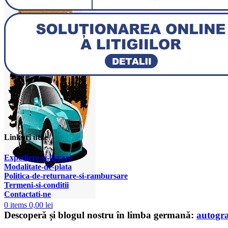
Linkuri utile
Expediere-si-livrare
Modalitate-de-plata
Politica-de-returnare-si-rambursare
T
ermeni-si-conditii
Contactati-ne
0
items
0,00
lei
Descoperă și blogul nostru în limba germană:
autogr