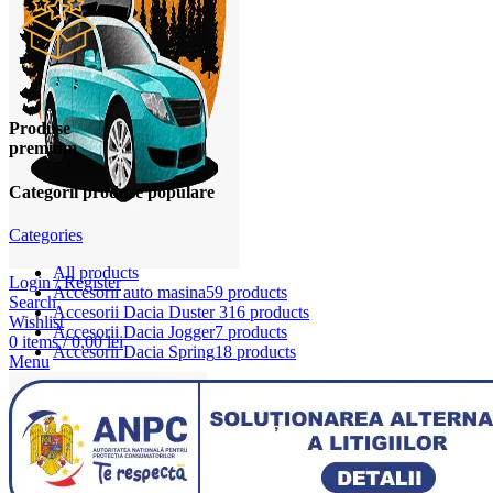
Produse
premium
Categorii produse populare
Categories
All
products
Login / Register
Accesorii auto masina
59 products
Search
Accesorii Dacia Duster 3
16 products
Wishlist
Accesorii Dacia Jogger
7 products
0
items
/
0,00
lei
Accesorii Dacia Spring
18 products
Menu