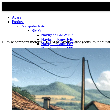
Acasa
Produse
Navigatie Auto
BMW
Navigație BMW E39
Navigatie Bmw E46
Cum se comportă motorul 1.0 TSI pe Skoda Karoq (consum, fiabilitat
Navigatie Bmw E87
Navigatie Bmw E90
Navigatie Bmw E91
Navigatie Bmw F10
Navigatie Bmw F30
Navigatie Bmw Seria 1 E87
Navigatie Bmw X1
Navigatie Bmw X1 E84
Navigatie BMW X3
Navigatie BMW X3 E83
Navigatie BMW X3 f25
Dacia Logan
Navigație Dacia Logan 1 (2004–2012)
Navigație Dacia Logan 2 (2012–2020)
Navigație Dacia Logan 3 (2020–Prezent)