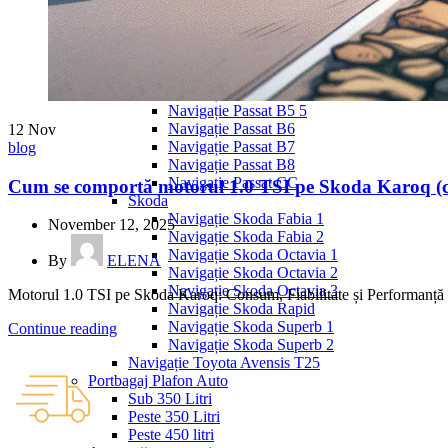
Navigație Mercedes W203
Navigație Mercedes W204
Navigație Mercedes W211
Navigație Mercedes Sprinter
Passat
Navigație Passat B5
Navigație Passat B5 5
Navigație Passat B6
12
Nov
Navigație Passat B7
blog
Navigație Passat B8
Navigație Passat CC
Cum se comportă motorul 1.0 TSI pe Skoda Karoq (co
Skoda
Navigație Skoda Fabia 1
November 12, 2025
Navigație Skoda Fabia 2
Navigație Skoda Octavia 1
By
ELENA
Navigație Skoda Octavia 2
Navigație Skoda Octavia 3
Motorul 1.0 TSI pe Skoda Karoq: Consum, Fiabilitate și Performanță 
Navigație Skoda Rapid
Navigație Skoda Superb 1
Continue reading
Navigație Skoda Superb 2
Navigație Toyota Avensis T25
Portbagaj Plafon Auto
Sub 350 Litri
Peste 350 Litri
Peste 450 litri