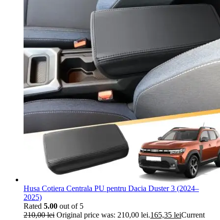
Husa Cotiera Centrala PU pentru Dacia Duster 3 (2024–
2025)
Rated
5.00
out of 5
210,00
lei
Original price was: 210,00 lei.
165,35
lei
Current