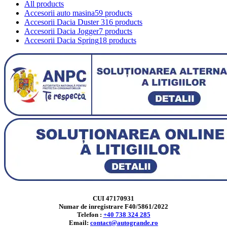
All
products
Accesorii auto masina
59 products
Accesorii Dacia Duster 3
16 products
Accesorii Dacia Jogger
7 products
Accesorii Dacia Spring
18 products
CUI 47170931
Numar de inregistrare F40/5861/2022
Telefon :
+40 738 324 285
Email:
contact@autogrande.ro