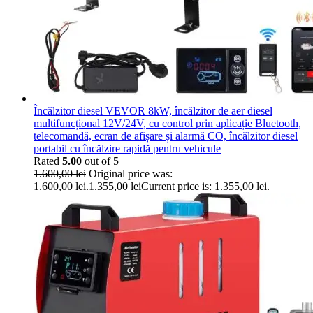
Încălzitor diesel VEVOR 8kW, încălzitor de aer diesel
multifuncțional 12V/24V, cu control prin aplicație Bluetooth,
telecomandă, ecran de afișare și alarmă CO, încălzitor diesel
portabil cu încălzire rapidă pentru vehicule
Rated
5.00
out of 5
1.600,00
lei
Original price was:
1.600,00 lei.
1.355,00
lei
Current price is: 1.355,00 lei.