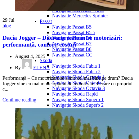
Navigație Mercedes W204
Navigație Mercedes W211
Navigație Mercedes Sprinter
29
Jul
Passat
blog
Navigație Passat B5
Navigație Passat B5 5
Dacia Jogger – Diferențe reale între motorizări:
Navigație Passat B6
Navigație Passat B7
performanță, confort, costuri
Navigație Passat B8
Navigație Passat CC
August 4, 2025
Skoda
Navigație Skoda Fabia 1
By
ELENA
Navigație Skoda Fabia 2
Navigație Skoda Octavia 1
Performanță – Ce motorizare se simte cel mai bine pe drum? Dacia
Navigație Skoda Octavia 2
Jogger vine cu mai multe opțiuni de motorizare, fiecare cu propriul
Navigație Skoda Octavia 3
c...
Navigație Skoda Rapid
Navigație Skoda Superb 1
Continue reading
Navigație Skoda Superb 2
Navigație Toyota Avensis T25
Portbagaj Plafon Auto
Sub 350 Litri
Peste 350 Litri
Peste 450 litri
Accesorii auto masina