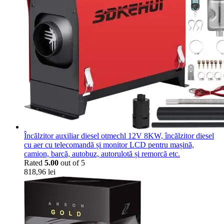
Încălzitor auxiliar diesel otmechl 12V 8KW, încălzitor diesel
cu aer cu telecomandă și monitor LCD pentru mașină,
camion, barcă, autobuz, autorulotă și remorcă etc.
Rated
5.00
out of 5
818,96
lei