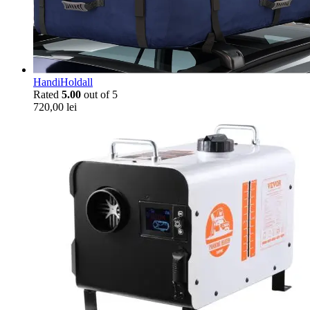
HandiHoldall
Rated
5.00
out of 5
720,00
lei