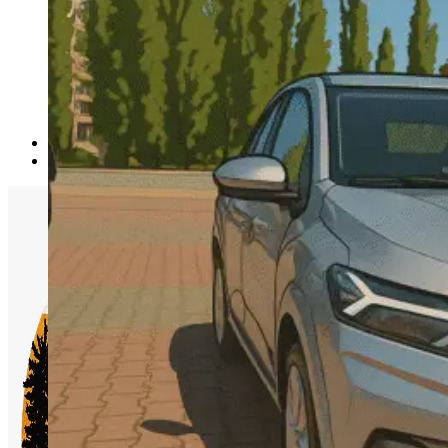
Accesorii Dacia Duster 3
Accesorii Duster 2
Accesorii Dacia Jogger
Parfum masina
Copertine auto
Incalzitor diesel
Antifurt masina
Blog
Despre Noi