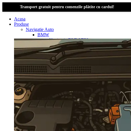
Transport gratuit pentru comenzile plătite cu cardul!
Acasa
Produse
Navigatie Auto
BMW
Navigație BMW E39
Navigatie Bmw E46
Navigatie Bmw E87
Navigatie Bmw E90
Navigatie Bmw E91
Navigatie Bmw F10
Navigatie Bmw F30
Navigatie Bmw Seria 1 E87
Navigatie Bmw X1
Navigatie Bmw X1 E84
Navigatie BMW X3
Navigatie BMW X3 E83
Navigatie BMW X3 f25
Dacia Logan
Navigație Dacia Logan 1 (2004–2012)
Navigație Dacia Logan 2 (2012–2020)
Navigație Dacia Logan 3 (2020–Prezent)
Dacia Duster