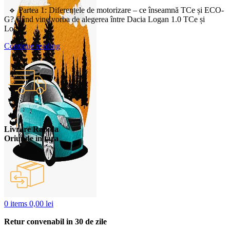
🔹 Partea 1: Diferențele de motorizare – ce înseamnă TCe și ECO-
G? Când vine vorba de alegerea între Dacia Logan 1.0 TCe și
Log...
Continue reading
Livrare Rapida
Oriunde in tara
0
items
0,00
lei
Retur convenabil in 30 de zile