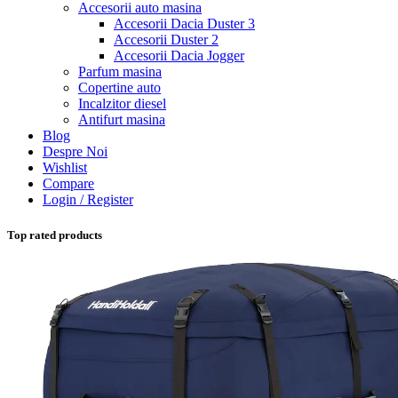
Accesorii auto masina
Accesorii Dacia Duster 3
Accesorii Duster 2
Accesorii Dacia Jogger
Parfum masina
Copertine auto
Incalzitor diesel
Antifurt masina
Blog
Despre Noi
Wishlist
Compare
Login / Register
Top rated products