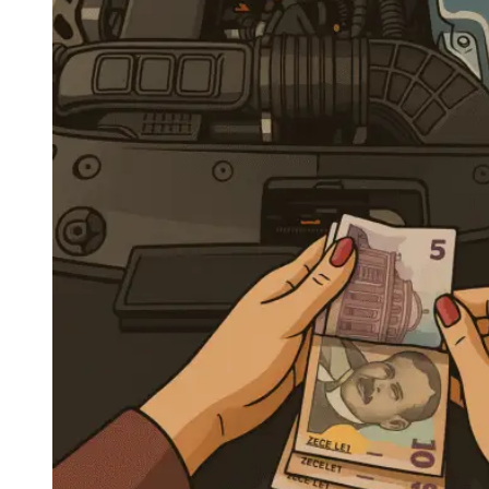
Navigatie Duster 2011
Navigatie Duster 2019
Audi
Navigatie Audi A3 8p
Navigatie Audi A4
Navigatie Audi A4 B6
Navigatie Audi A4 B7
Navigatie Audi A4 B8
Navigatie Audi A5
Navigatie Audi A6 C5
Navigatie Audi A6 C6
Navigatie Audi A6 C7
Navigatie Audi Q5
Ford
Navigație Ford Fiesta
Navigație Ford Focus 1
Navigație Ford Focus 2
Navigație Ford Focus MK3
Navigație Ford Mondeo MK3
Navigație Ford Mondeo MK4
Navigație Ford Transit
Mercedes
Navigație Mercedes C Class W203
Navigație Mercedes C Class W204
Navigație Mercedes W203