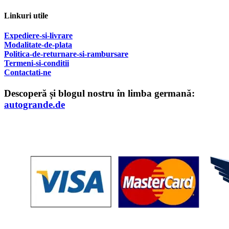
Linkuri utile
Expediere-si-livrare
Modalitate-de-plata
Politica-de-returnare-si-rambursare
T
ermeni-si-conditii
Contactati-ne
Descoperă și blogul nostru în limba germană:
autogrande.de