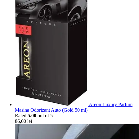
Areon Luxury Parfum
Masina Odorizant Auto (Gold 50 ml)
Rated
5.00
out of 5
86,00
lei