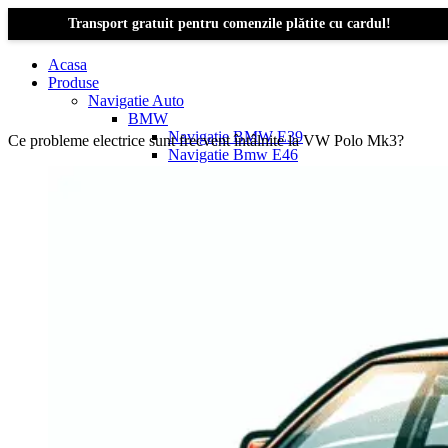
Transport gratuit pentru comenzile plătite cu cardul!
Acasa
Produse
Navigatie Auto
BMW
Navigație BMW E39
Ce probleme electrice sunt frecvent întâlnite la VW Polo Mk3?
Navigatie Bmw E46
Navigatie Bmw E87
Navigatie Bmw E90
Navigatie Bmw E91
Navigatie Bmw F10
Navigatie Bmw F30
Navigatie Bmw Seria 1 E87
Navigatie Bmw X1
Navigatie Bmw X1 E84
Navigatie BMW X3
Navigatie BMW X3 E83
Navigatie BMW X3 f25
Dacia Logan
Navigație Dacia Logan 1 (2004–2012)
Navigație Dacia Logan 2 (2012–2020)
Navigație Dacia Logan 3 (2020–Prezent)
Dacia Duster