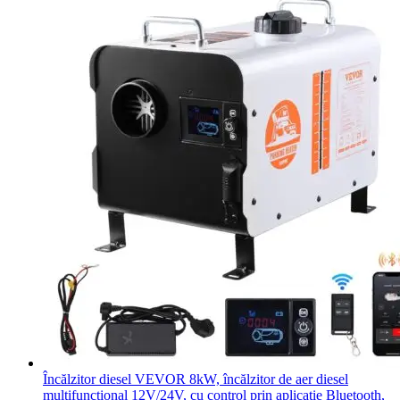
Încălzitor diesel VEVOR 8kW, încălzitor de aer diesel
multifuncțional 12V/24V, cu control prin aplicație Bluetooth,