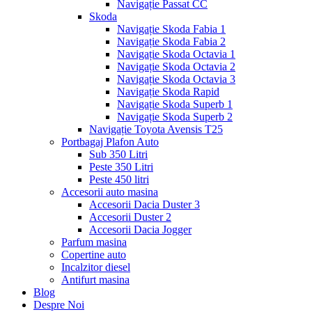
Navigație Passat CC
Skoda
Navigație Skoda Fabia 1
Navigație Skoda Fabia 2
Navigație Skoda Octavia 1
Navigație Skoda Octavia 2
Navigație Skoda Octavia 3
Navigație Skoda Rapid
Navigație Skoda Superb 1
Navigație Skoda Superb 2
Navigație Toyota Avensis T25
Portbagaj Plafon Auto
Sub 350 Litri
Peste 350 Litri
Peste 450 litri
Accesorii auto masina
Accesorii Dacia Duster 3
Accesorii Duster 2
Accesorii Dacia Jogger
Parfum masina
Copertine auto
Incalzitor diesel
Antifurt masina
Blog
Despre Noi