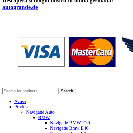
Descoperă și blogul nostru în limba germană:
autogrande.de
Search
Acasa
Produse
Navigatie Auto
BMW
Navigație BMW E39
Navigatie Bmw E46