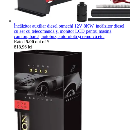
Încălzitor auxiliar diesel otmechl 12V 8KW, încălzitor diesel
cu aer cu telecomandă și monitor LCD pentru mașină,
camion, barcă, autobuz, autorulotă și remorcă etc.
Rated
5.00
out of 5
818,96
lei