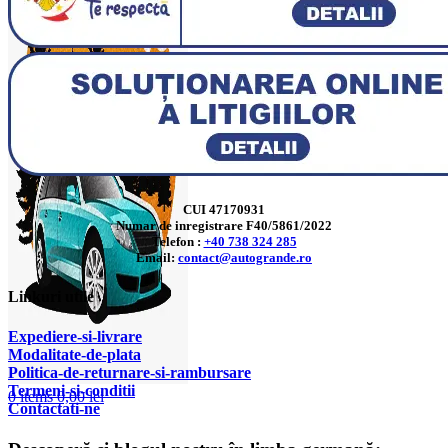
CUI 47170931
Numar de inregistrare F40/5861/2022
Telefon :
+40 738 324 285
Email:
contact@autogrande.ro
Linkuri utile
Expediere-si-livrare
Modalitate-de-plata
Politica-de-returnare-si-rambursare
T
ermeni-si-conditii
0
items
0,00
lei
Contactati-ne