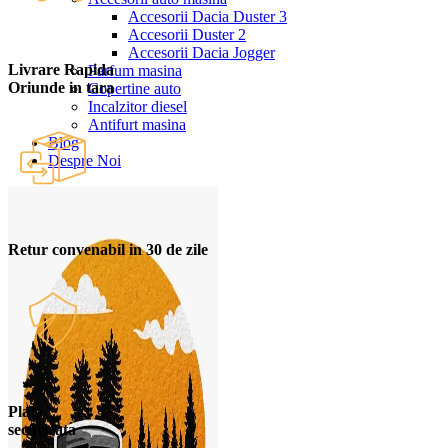
Accesorii Dacia Duster 3
Accesorii Duster 2
Accesorii Dacia Jogger
Livrare Rapida
Parfum masina
Oriunde in tara
Copertine auto
Incalzitor diesel
Antifurt masina
Blog
Despre Noi
Retur convenabil in 30 de zile
Plata
securizata