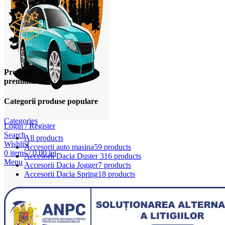
Produse
premium
Categorii produse populare
Categories
Login / Register
Search
All
products
Wishlist
Accesorii auto masina
59 products
0
items
/
0,00
lei
Accesorii Dacia Duster 3
16 products
Menu
Accesorii Dacia Jogger
7 products
Accesorii Dacia Spring
18 products