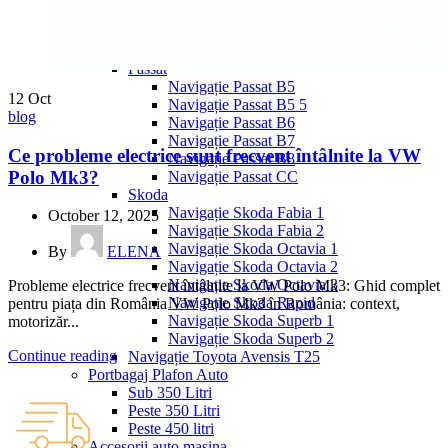
Navigație Mercedes W204
Navigație Mercedes W211
Navigație Mercedes Sprinter
Passat
Navigație Passat B5
12
Oct
Navigație Passat B5 5
blog
Navigație Passat B6
Navigație Passat B7
Ce probleme electrice sunt frecvent întâlnite la VW
Navigație Passat B8
Polo Mk3?
Navigație Passat CC
Skoda
Navigație Skoda Fabia 1
October 12, 2025
Navigație Skoda Fabia 2
Navigație Skoda Octavia 1
By
ELENA
Navigație Skoda Octavia 2
Navigație Skoda Octavia 3
Probleme electrice frecvent întâlnite la VW Polo Mk3: Ghid complet
Navigație Skoda Rapid
pentru piața din România VW Polo Mk3 în România: context,
Navigație Skoda Superb 1
motorizăr...
Navigație Skoda Superb 2
Continue reading
Navigație Toyota Avensis T25
Portbagaj Plafon Auto
Sub 350 Litri
Peste 350 Litri
Peste 450 litri
Accesorii auto masina