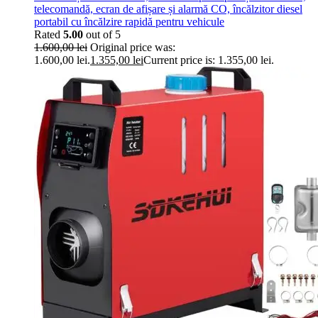
telecomandă, ecran de afișare și alarmă CO, încălzitor diesel
portabil cu încălzire rapidă pentru vehicule
Rated
5.00
out of 5
1.600,00
lei
Original price was:
1.600,00 lei.
1.355,00
lei
Current price is: 1.355,00 lei.