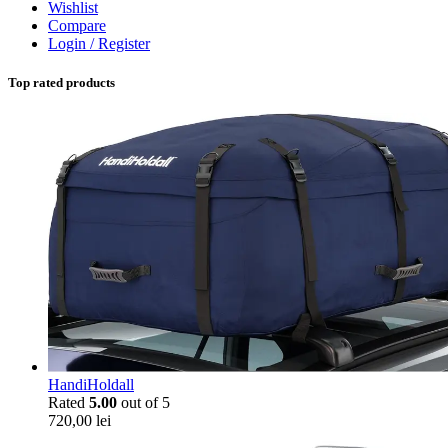
Wishlist
Compare
Login / Register
Top rated products
HandiHoldall
Rated
5.00
out of 5
720,00
lei