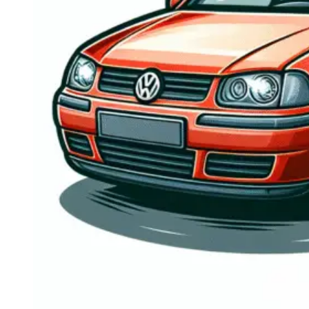
Navigatie Duster 2011
Navigatie Duster 2019
Audi
Navigatie Audi A3 8p
Navigatie Audi A4
Navigatie Audi A4 B6
Navigatie Audi A4 B7
Navigatie Audi A4 B8
Navigatie Audi A5
Navigatie Audi A6 C5
Navigatie Audi A6 C6
Navigatie Audi A6 C7
Navigatie Audi Q5
Ford
Navigație Ford Fiesta
Navigație Ford Focus 1
Navigație Ford Focus 2
Navigație Ford Focus MK3
Navigație Ford Mondeo MK3
Navigație Ford Mondeo MK4
Navigație Ford Transit
Mercedes
Navigație Mercedes C Class W203
Navigație Mercedes C Class W204
Navigație Mercedes W203