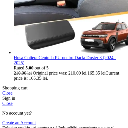
Husa Cotiera Centrala PU pentru Dacia Duster 3 (2024–
2025)
Rated
5.00
out of 5
210,00
lei
Original price was: 210,00 lei.
165,35
lei
Current
price is: 165,35 lei.
Shopping cart
Close
Sign in
Close
No account yet?
Create an Account
Folosim cookie-uri pentru a vă îmbunătăți experiența pe site-ul