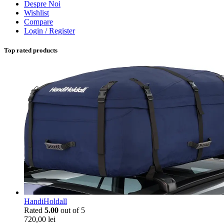
Despre Noi
Wishlist
Compare
Login / Register
Top rated products
HandiHoldall
Rated
5.00
out of 5
720,00
lei