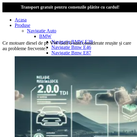
Transport gratuit pentru comenzile plătite cu cardul!
Acasa
Produse
Navigatie Auto
BMW
Navigație BMW E39
Ce motoare diesel de pe VW Golf 6 sunt considerate reușite și care
Navigatie Bmw E46
au probleme frecvente?
Navigatie Bmw E87
Navigatie Bmw E90
Navigatie Bmw E91
Navigatie Bmw F10
Navigatie Bmw F30
Navigatie Bmw Seria 1 E87
Navigatie Bmw X1
Navigatie Bmw X1 E84
Navigatie BMW X3
Navigatie BMW X3 E83
Navigatie BMW X3 f25
Dacia Logan
Navigație Dacia Logan 1 (2004–2012)
Navigație Dacia Logan 2 (2012–2020)
Navigație Dacia Logan 3 (2020–Prezent)
Dacia Duster