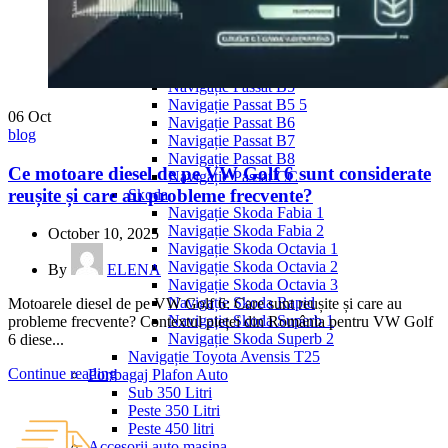
Navigație Mercedes W204
Navigație Mercedes W211
Navigație Mercedes Sprinter
Passat
Navigație Passat B5
Navigație Passat B5 5
06
Oct
Navigație Passat B6
blog
Navigație Passat B7
Navigație Passat B8
Ce motoare diesel de pe VW Golf 6 sunt considerate
Navigație Passat CC
reușite și care au probleme frecvente?
Skoda
Navigație Skoda Fabia 1
Navigație Skoda Fabia 2
October 10, 2025
Navigație Skoda Octavia 1
Navigație Skoda Octavia 2
By
ELENA
Navigație Skoda Octavia 3
Navigație Skoda Rapid
Motoarele diesel de pe VW Golf 6: Care sunt reușite și care au
Navigație Skoda Superb 1
probleme frecvente? Contextul pieței din România pentru VW Golf
Navigație Skoda Superb 2
6 diese...
Navigație Toyota Avensis T25
Continue reading
Portbagaj Plafon Auto
Sub 350 Litri
Peste 350 Litri
Peste 450 litri
Accesorii auto masina