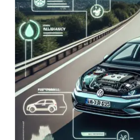
Navigatie Duster 2011
Navigatie Duster 2019
Audi
Navigatie Audi A3 8p
Navigatie Audi A4
Navigatie Audi A4 B6
Navigatie Audi A4 B7
Navigatie Audi A4 B8
Navigatie Audi A5
Navigatie Audi A6 C5
Navigatie Audi A6 C6
Navigatie Audi A6 C7
Navigatie Audi Q5
Ford
Navigație Ford Fiesta
Navigație Ford Focus 1
Navigație Ford Focus 2
Navigație Ford Focus MK3
Navigație Ford Mondeo MK3
Navigație Ford Mondeo MK4
Navigație Ford Transit
Mercedes
Navigație Mercedes C Class W203
Navigație Mercedes C Class W204
Navigație Mercedes W203