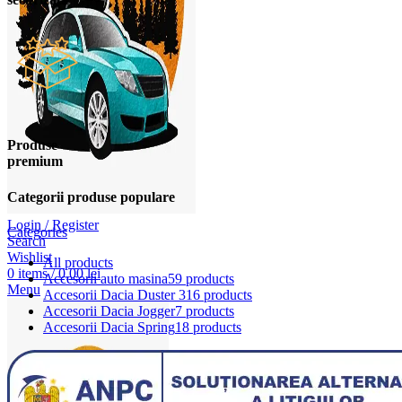
Produse
premium
Categorii produse populare
Login / Register
Categories
Search
Wishlist
All
products
0
items
/
0,00
lei
Accesorii auto masina
59 products
Menu
Accesorii Dacia Duster 3
16 products
Accesorii Dacia Jogger
7 products
Accesorii Dacia Spring
18 products