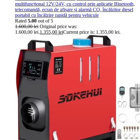
multifuncțional 12V/24V, cu control prin aplicație Bluetooth,
telecomandă, ecran de afișare și alarmă CO, încălzitor diesel
portabil cu încălzire rapidă pentru vehicule
Rated
5.00
out of 5
1.600,00
lei
Original price was:
1.600,00 lei.
1.355,00
lei
Current price is: 1.355,00 lei.