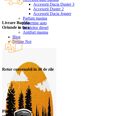
Accesorii Dacia Duster 3
Accesorii Duster 2
Accesorii Dacia Jogger
Parfum masina
Livrare Rapida
Copertine auto
Oriunde in tara
Incalzitor diesel
Antifurt masina
Blog
Despre Noi
Retur convenabil in 30 de zile
Plata
securizata