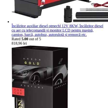
Încălzitor auxiliar diesel otmechl 12V 8KW, încălzitor diesel
cu aer cu telecomandă și monitor LCD pentru mașină,
camion, barcă, autobuz, autorulotă și remorcă etc.
Rated
5.00
out of 5
818,96
lei