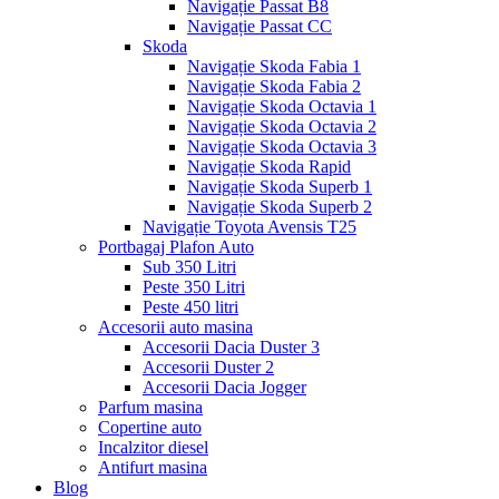
Navigație Passat B8
Navigație Passat CC
Skoda
Navigație Skoda Fabia 1
Navigație Skoda Fabia 2
Navigație Skoda Octavia 1
Navigație Skoda Octavia 2
Navigație Skoda Octavia 3
Navigație Skoda Rapid
Navigație Skoda Superb 1
Navigație Skoda Superb 2
Navigație Toyota Avensis T25
Portbagaj Plafon Auto
Sub 350 Litri
Peste 350 Litri
Peste 450 litri
Accesorii auto masina
Accesorii Dacia Duster 3
Accesorii Duster 2
Accesorii Dacia Jogger
Parfum masina
Copertine auto
Incalzitor diesel
Antifurt masina
Blog