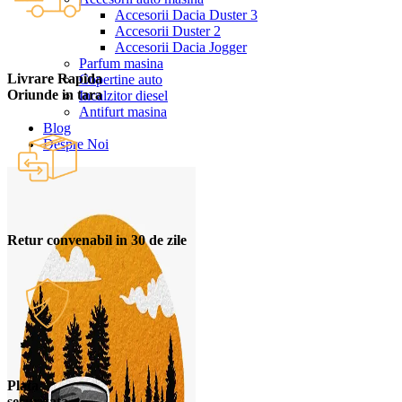
Accesorii Dacia Duster 3
Accesorii Duster 2
Accesorii Dacia Jogger
Parfum masina
Livrare Rapida
Copertine auto
Oriunde in tara
Incalzitor diesel
Antifurt masina
Blog
Despre Noi
Retur convenabil in 30 de zile
Plata
securizata