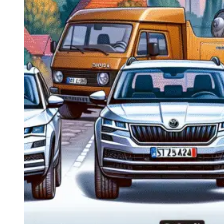
Navigatie Duster 2011
Navigatie Duster 2019
Audi
Navigatie Audi A3 8p
Navigatie Audi A4
Navigatie Audi A4 B6
Navigatie Audi A4 B7
Navigatie Audi A4 B8
Navigatie Audi A5
Navigatie Audi A6 C5
Navigatie Audi A6 C6
Navigatie Audi A6 C7
Navigatie Audi Q5
Ford
Navigație Ford Fiesta
Navigație Ford Focus 1
Navigație Ford Focus 2
Navigație Ford Focus MK3
Navigație Ford Mondeo MK3
Navigație Ford Mondeo MK4
Navigație Ford Transit
Mercedes
Navigație Mercedes C Class W203
Navigație Mercedes C Class W204
Navigație Mercedes W203