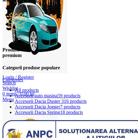
Produse
premium
Categorii produse populare
Login / Register
Categories
Search
Wishlist
All
products
0
items
/
0,00
lei
Accesorii auto masina
59 products
Menu
Accesorii Dacia Duster 3
16 products
Accesorii Dacia Jogger
7 products
Accesorii Dacia Spring
18 products