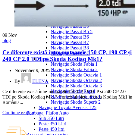
Navigație Mercedes W204
Navigație Mercedes W211
Navigație Mercedes Sprinter
Passat
Navigație Passat B5
Navigație Passat B5 5
09
Nov
Navigație Passat B6
blog
Navigație Passat B7
Navigație Passat B8
Ce diferențe există între motoarele 150 CP, 190 CP și
Navigație Passat CC
240 CP 2.0 TDI pe Skoda Kodiaq Mk1?
Skoda
Navigație Skoda Fabia 1
Navigație Skoda Fabia 2
November 9, 2025
Navigație Skoda Octavia 1
Navigație Skoda Octavia 2
By
ELENA
Navigație Skoda Octavia 3
Navigație Skoda Rapid
Ce diferențe există între motoarele 150 CP, 190 CP și 240 CP 2.0
Navigație Skoda Superb 1
TDI pe Skoda Kodiaq Mk1? Contextul pieței Skoda Kodiaq Mk1 în
Navigație Skoda Superb 2
România...
Navigație Toyota Avensis T25
Continue reading
Portbagaj Plafon Auto
Sub 350 Litri
Peste 350 Litri
Peste 450 litri
Accesorii auto masina