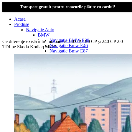
Transport gratuit pentru comenzile plătite cu cardul!
Acasa
Produse
Navigatie Auto
BMW
Navigație BMW E39
Ce diferențe există între motoarele 150 CP, 190 CP și 240 CP 2.0
Navigatie Bmw E46
TDI pe Skoda Kodiaq Mk1?
Navigatie Bmw E87
Navigatie Bmw E90
Navigatie Bmw E91
Navigatie Bmw F10
Navigatie Bmw F30
Navigatie Bmw Seria 1 E87
Navigatie Bmw X1
Navigatie Bmw X1 E84
Navigatie BMW X3
Navigatie BMW X3 E83
Navigatie BMW X3 f25
Dacia Logan
Navigație Dacia Logan 1 (2004–2012)
Navigație Dacia Logan 2 (2012–2020)
Navigație Dacia Logan 3 (2020–Prezent)
Dacia Duster