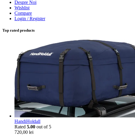
Despre Noi
Wishlist
Compare
Login / Register
Top rated products
HandiHoldall
Rated
5.00
out of 5
720,00
lei