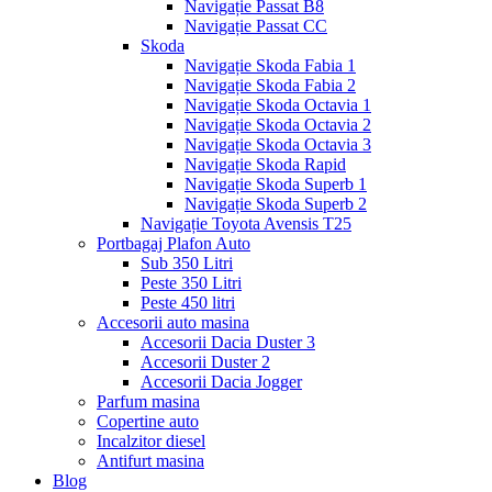
Navigație Passat B8
Navigație Passat CC
Skoda
Navigație Skoda Fabia 1
Navigație Skoda Fabia 2
Navigație Skoda Octavia 1
Navigație Skoda Octavia 2
Navigație Skoda Octavia 3
Navigație Skoda Rapid
Navigație Skoda Superb 1
Navigație Skoda Superb 2
Navigație Toyota Avensis T25
Portbagaj Plafon Auto
Sub 350 Litri
Peste 350 Litri
Peste 450 litri
Accesorii auto masina
Accesorii Dacia Duster 3
Accesorii Duster 2
Accesorii Dacia Jogger
Parfum masina
Copertine auto
Incalzitor diesel
Antifurt masina
Blog