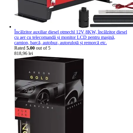
Încălzitor auxiliar diesel otmechl 12V 8KW, încălzitor diesel
cu aer cu telecomandă și monitor LCD pentru mașină,
camion, barcă, autobuz, autorulotă și remorcă etc.
Rated
5.00
out of 5
818,96
lei