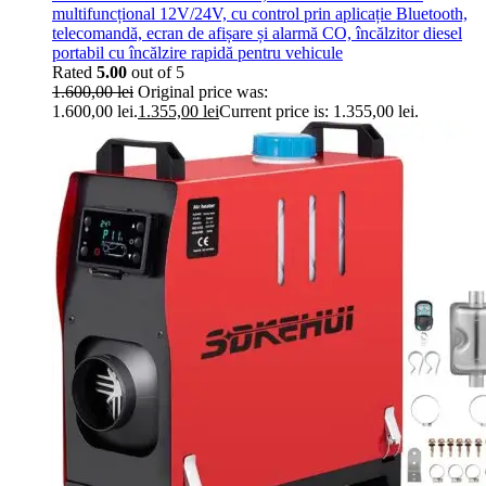
multifuncțional 12V/24V, cu control prin aplicație Bluetooth,
telecomandă, ecran de afișare și alarmă CO, încălzitor diesel
portabil cu încălzire rapidă pentru vehicule
Rated
5.00
out of 5
1.600,00
lei
Original price was:
1.600,00 lei.
1.355,00
lei
Current price is: 1.355,00 lei.