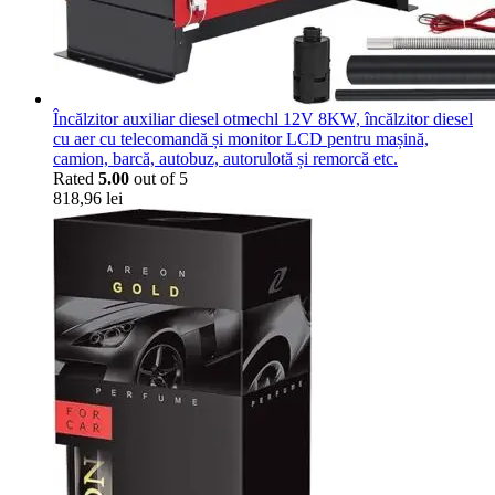
Încălzitor auxiliar diesel otmechl 12V 8KW, încălzitor diesel
cu aer cu telecomandă și monitor LCD pentru mașină,
camion, barcă, autobuz, autorulotă și remorcă etc.
Rated
5.00
out of 5
818,96
lei