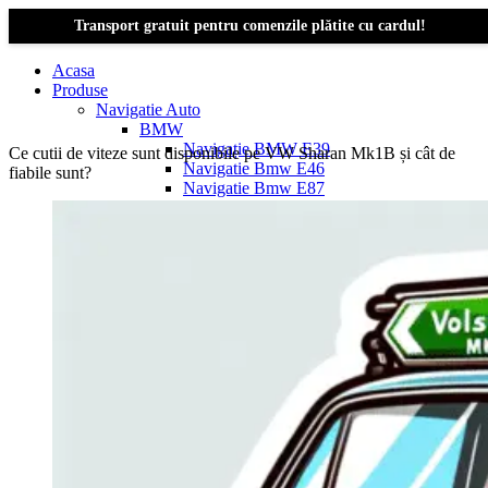
Transport gratuit pentru comenzile plătite cu cardul!
Acasa
Produse
Navigatie Auto
BMW
Navigație BMW E39
Ce cutii de viteze sunt disponibile pe VW Sharan Mk1B și cât de
Navigatie Bmw E46
fiabile sunt?
Navigatie Bmw E87
Navigatie Bmw E90
Navigatie Bmw E91
Navigatie Bmw F10
Navigatie Bmw F30
Navigatie Bmw Seria 1 E87
Navigatie Bmw X1
Navigatie Bmw X1 E84
Navigatie BMW X3
Navigatie BMW X3 E83
Navigatie BMW X3 f25
Dacia Logan
Navigație Dacia Logan 1 (2004–2012)
Navigație Dacia Logan 2 (2012–2020)
Navigație Dacia Logan 3 (2020–Prezent)
Dacia Duster