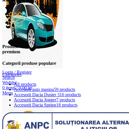
Produse
premium
Categorii produse populare
Login / Register
Categories
Search
Wishlist
All
products
0
items
/
0,00
lei
Accesorii auto masina
59 products
Menu
Accesorii Dacia Duster 3
16 products
Accesorii Dacia Jogger
7 products
Accesorii Dacia Spring
18 products