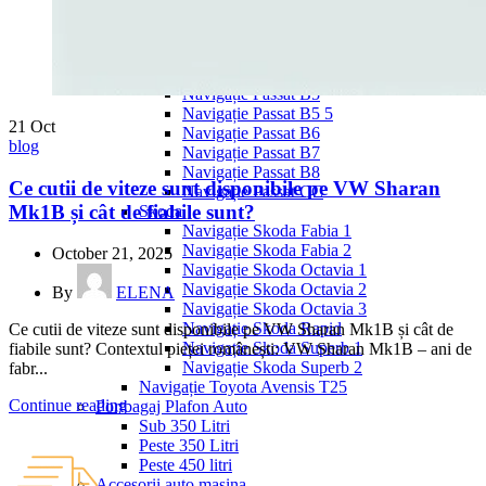
Navigație Mercedes W204
Navigație Mercedes W211
Navigație Mercedes Sprinter
Passat
Navigație Passat B5
Navigație Passat B5 5
21
Oct
Navigație Passat B6
blog
Navigație Passat B7
Navigație Passat B8
Ce cutii de viteze sunt disponibile pe VW Sharan
Navigație Passat CC
Mk1B și cât de fiabile sunt?
Skoda
Navigație Skoda Fabia 1
Navigație Skoda Fabia 2
October 21, 2025
Navigație Skoda Octavia 1
Navigație Skoda Octavia 2
By
ELENA
Navigație Skoda Octavia 3
Navigație Skoda Rapid
Ce cutii de viteze sunt disponibile pe VW Sharan Mk1B și cât de
Navigație Skoda Superb 1
fiabile sunt? Contextul pieței românești: VW Sharan Mk1B – ani de
Navigație Skoda Superb 2
fabr...
Navigație Toyota Avensis T25
Continue reading
Portbagaj Plafon Auto
Sub 350 Litri
Peste 350 Litri
Peste 450 litri
Accesorii auto masina