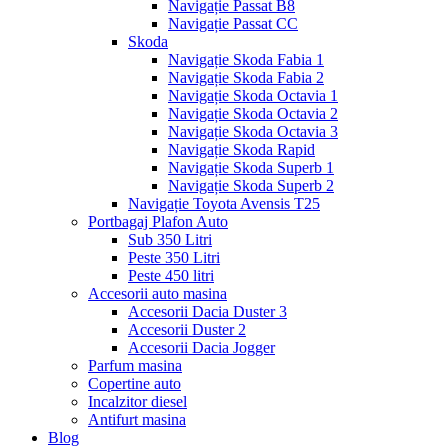
Navigație Passat B8
Navigație Passat CC
Skoda
Navigație Skoda Fabia 1
Navigație Skoda Fabia 2
Navigație Skoda Octavia 1
Navigație Skoda Octavia 2
Navigație Skoda Octavia 3
Navigație Skoda Rapid
Navigație Skoda Superb 1
Navigație Skoda Superb 2
Navigație Toyota Avensis T25
Portbagaj Plafon Auto
Sub 350 Litri
Peste 350 Litri
Peste 450 litri
Accesorii auto masina
Accesorii Dacia Duster 3
Accesorii Duster 2
Accesorii Dacia Jogger
Parfum masina
Copertine auto
Incalzitor diesel
Antifurt masina
Blog