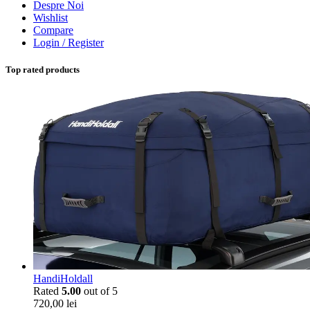
Despre Noi
Wishlist
Compare
Login / Register
Top rated products
HandiHoldall
Rated
5.00
out of 5
720,00
lei