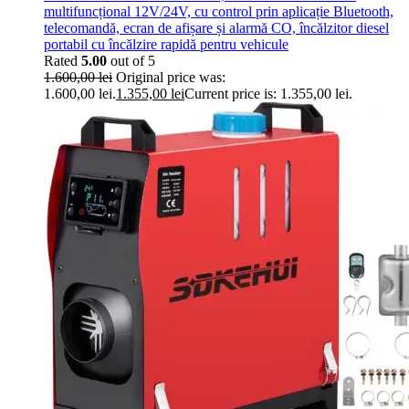
multifuncțional 12V/24V, cu control prin aplicație Bluetooth,
telecomandă, ecran de afișare și alarmă CO, încălzitor diesel
portabil cu încălzire rapidă pentru vehicule
Rated
5.00
out of 5
1.600,00
lei
Original price was:
1.600,00 lei.
1.355,00
lei
Current price is: 1.355,00 lei.