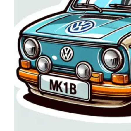
Navigatie Duster 2011
Navigatie Duster 2019
Audi
Navigatie Audi A3 8p
Navigatie Audi A4
Navigatie Audi A4 B6
Navigatie Audi A4 B7
Navigatie Audi A4 B8
Navigatie Audi A5
Navigatie Audi A6 C5
Navigatie Audi A6 C6
Navigatie Audi A6 C7
Navigatie Audi Q5
Ford
Navigație Ford Fiesta
Navigație Ford Focus 1
Navigație Ford Focus 2
Navigație Ford Focus MK3
Navigație Ford Mondeo MK3
Navigație Ford Mondeo MK4
Navigație Ford Transit
Mercedes
Navigație Mercedes C Class W203
Navigație Mercedes C Class W204
Navigație Mercedes W203