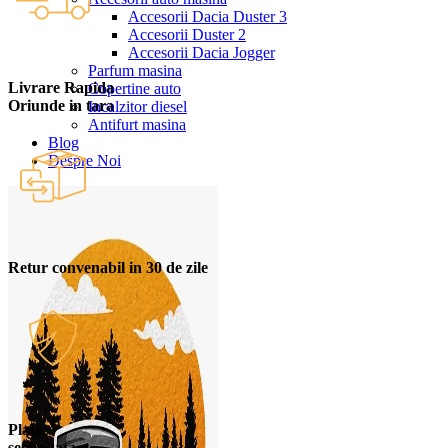
Accesorii Dacia Duster 3
Accesorii Duster 2
Accesorii Dacia Jogger
Parfum masina
Livrare Rapida
Copertine auto
Oriunde in tara
Incalzitor diesel
Antifurt masina
Blog
Despre Noi
Retur convenabil in 30 de zile
Plata
securizata