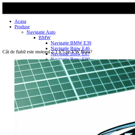
Acasa
Produse
Navigatie Auto
BMW
Navigație BMW E39
Navigatie Bmw E46
Cât de fiabil este motorul 2.3 V5 pe VW Bora?
Navigatie Bmw E87
Navigatie Bmw E90
Navigatie Bmw E91
Navigatie Bmw F10
Navigatie Bmw F30
Navigatie Bmw Seria 1 E87
Navigatie Bmw X1
Navigatie Bmw X1 E84
Navigatie BMW X3
Navigatie BMW X3 E83
Navigatie BMW X3 f25
Dacia Logan
Navigație Dacia Logan 1 (2004–2012)
Navigație Dacia Logan 2 (2012–2020)
Navigație Dacia Logan 3 (2020–Prezent)