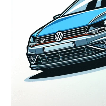
Dacia Duster
Navigatie Duster 2011
Navigatie Duster 2019
Audi
Navigatie Audi A3 8p
Navigatie Audi A4
Navigatie Audi A4 B6
Navigatie Audi A4 B7
Navigatie Audi A4 B8
Navigatie Audi A5
Navigatie Audi A6 C5
Navigatie Audi A6 C6
Navigatie Audi A6 C7
Navigatie Audi Q5
Ford
Navigație Ford Fiesta
Navigație Ford Focus 1
Navigație Ford Focus 2
Navigație Ford Focus MK3
Navigație Ford Mondeo MK3
Navigație Ford Mondeo MK4
Navigație Ford Transit
Mercedes
Navigație Mercedes C Class W203
Navigație Mercedes C Class W204