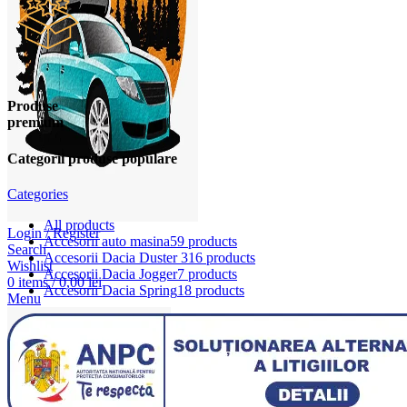
Produse
premium
Categorii produse populare
Categories
All
products
Login / Register
Accesorii auto masina
59 products
Search
Accesorii Dacia Duster 3
16 products
Wishlist
Accesorii Dacia Jogger
7 products
0
items
/
0,00
lei
Accesorii Dacia Spring
18 products
Menu