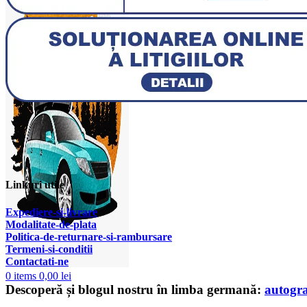
Linkuri utile
Expediere-si-livrare
Modalitate-de-plata
Politica-de-returnare-si-rambursare
T
ermeni-si-conditii
Contactati-ne
0
items
0,00
lei
Descoperă și blogul nostru în limba germană:
autogr