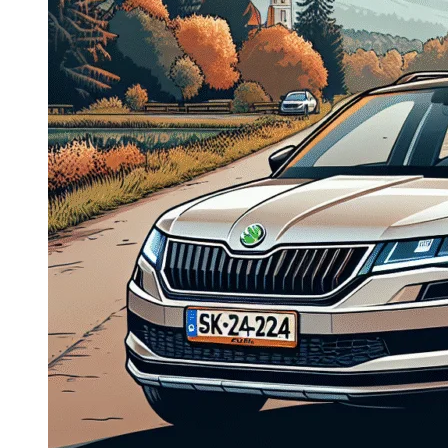
Dacia Duster
Navigatie Duster 2011
Navigatie Duster 2019
Audi
Navigatie Audi A3 8p
Navigatie Audi A4
Navigatie Audi A4 B6
Navigatie Audi A4 B7
Navigatie Audi A4 B8
Navigatie Audi A5
Navigatie Audi A6 C5
Navigatie Audi A6 C6
Navigatie Audi A6 C7
Navigatie Audi Q5
Ford
Navigație Ford Fiesta
Navigație Ford Focus 1
Navigație Ford Focus 2
Navigație Ford Focus MK3
Navigație Ford Mondeo MK3
Navigație Ford Mondeo MK4
Navigație Ford Transit
Mercedes
Navigație Mercedes C Class W203
Navigație Mercedes C Class W204