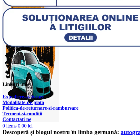
Linkuri utile
Expediere-si-livrare
Modalitate-de-plata
Politica-de-returnare-si-rambursare
T
ermeni-si-conditii
Contactati-ne
0
items
0,00
lei
Descoperă și blogul nostru în limba germană:
autogr