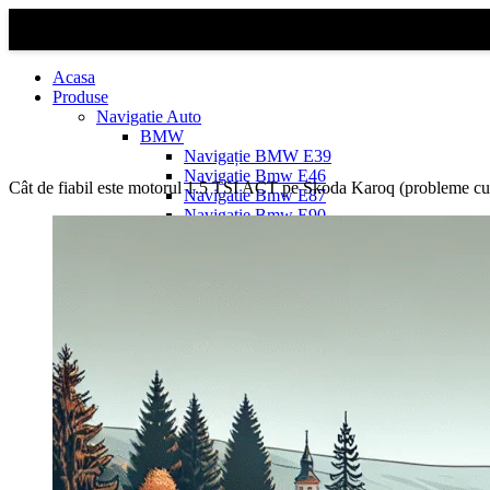
Acasa
Produse
Navigatie Auto
BMW
Navigație BMW E39
Navigatie Bmw E46
Cât de fiabil este motorul 1.5 TSI ACT pe Skoda Karoq (probleme cu v
Navigatie Bmw E87
Navigatie Bmw E90
Navigatie Bmw E91
Navigatie Bmw F10
Navigatie Bmw F30
Navigatie Bmw Seria 1 E87
Navigatie Bmw X1
Navigatie Bmw X1 E84
Navigatie BMW X3
Navigatie BMW X3 E83
Navigatie BMW X3 f25
Dacia Logan
Navigație Dacia Logan 1 (2004–2012)
Navigație Dacia Logan 2 (2012–2020)
Navigație Dacia Logan 3 (2020–Prezent)