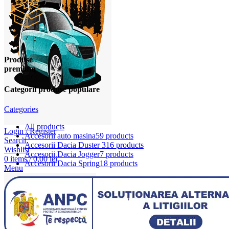
Produse
premium
Categorii produse populare
Categories
All
products
Login / Register
Accesorii auto masina
59 products
Search
Accesorii Dacia Duster 3
16 products
Wishlist
Accesorii Dacia Jogger
7 products
0
items
/
0,00
lei
Accesorii Dacia Spring
18 products
Menu