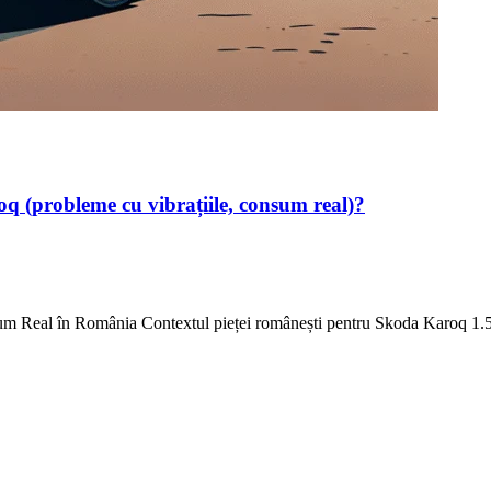
q (probleme cu vibrațiile, consum real)?
m Real în România Contextul pieței românești pentru Skoda Karoq 1.5 