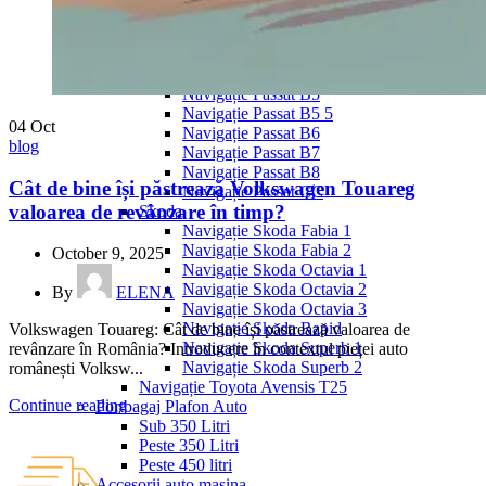
Navigație Mercedes W204
Navigație Mercedes W211
Navigație Mercedes Sprinter
Passat
Navigație Passat B5
Navigație Passat B5 5
04
Oct
Navigație Passat B6
blog
Navigație Passat B7
Navigație Passat B8
Cât de bine își păstrează Volkswagen Touareg
Navigație Passat CC
valoarea de revânzare în timp?
Skoda
Navigație Skoda Fabia 1
Navigație Skoda Fabia 2
October 9, 2025
Navigație Skoda Octavia 1
Navigație Skoda Octavia 2
By
ELENA
Navigație Skoda Octavia 3
Navigație Skoda Rapid
Volkswagen Touareg: Cât de bine își păstrează valoarea de
Navigație Skoda Superb 1
revânzare în România? Introducere în contextul pieței auto
Navigație Skoda Superb 2
românești Volksw...
Navigație Toyota Avensis T25
Continue reading
Portbagaj Plafon Auto
Sub 350 Litri
Peste 350 Litri
Peste 450 litri
Accesorii auto masina