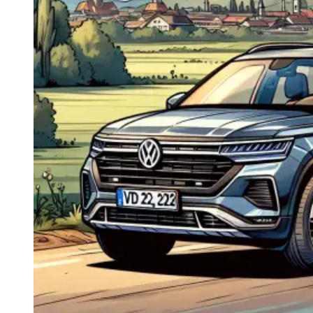
Navigatie Duster 2011
Navigatie Duster 2019
Audi
Navigatie Audi A3 8p
Navigatie Audi A4
Navigatie Audi A4 B6
Navigatie Audi A4 B7
Navigatie Audi A4 B8
Navigatie Audi A5
Navigatie Audi A6 C5
Navigatie Audi A6 C6
Navigatie Audi A6 C7
Navigatie Audi Q5
Ford
Navigație Ford Fiesta
Navigație Ford Focus 1
Navigație Ford Focus 2
Navigație Ford Focus MK3
Navigație Ford Mondeo MK3
Navigație Ford Mondeo MK4
Navigație Ford Transit
Mercedes
Navigație Mercedes C Class W203
Navigație Mercedes C Class W204
Navigație Mercedes W203