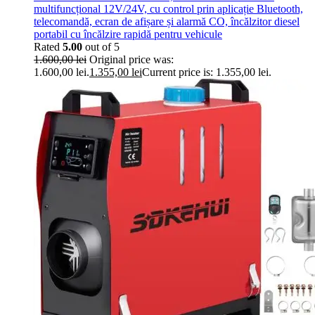
multifuncțional 12V/24V, cu control prin aplicație Bluetooth,
telecomandă, ecran de afișare și alarmă CO, încălzitor diesel
portabil cu încălzire rapidă pentru vehicule
Rated
5.00
out of 5
1.600,00
lei
Original price was:
1.600,00 lei.
1.355,00
lei
Current price is: 1.355,00 lei.