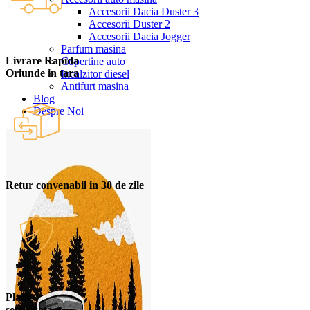
Accesorii Dacia Duster 3
Accesorii Duster 2
Accesorii Dacia Jogger
Parfum masina
Livrare Rapida
Copertine auto
Oriunde in tara
Incalzitor diesel
Antifurt masina
Blog
Despre Noi
Retur convenabil in 30 de zile
Plata
securizata