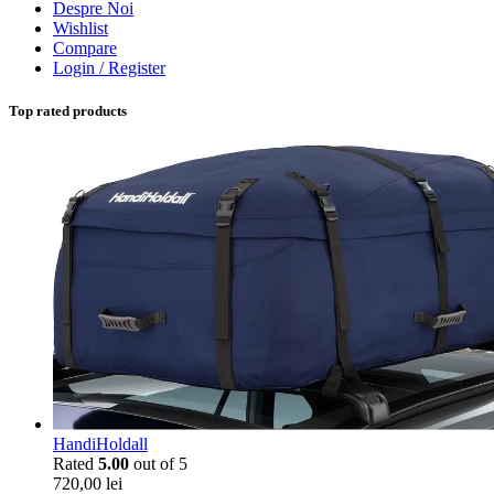
Despre Noi
Wishlist
Compare
Login / Register
Top rated products
HandiHoldall
Rated
5.00
out of 5
720,00
lei