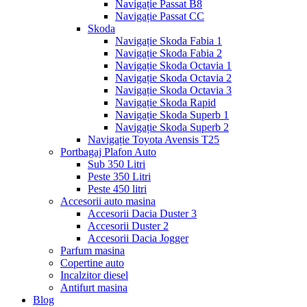
Navigație Passat B8
Navigație Passat CC
Skoda
Navigație Skoda Fabia 1
Navigație Skoda Fabia 2
Navigație Skoda Octavia 1
Navigație Skoda Octavia 2
Navigație Skoda Octavia 3
Navigație Skoda Rapid
Navigație Skoda Superb 1
Navigație Skoda Superb 2
Navigație Toyota Avensis T25
Portbagaj Plafon Auto
Sub 350 Litri
Peste 350 Litri
Peste 450 litri
Accesorii auto masina
Accesorii Dacia Duster 3
Accesorii Duster 2
Accesorii Dacia Jogger
Parfum masina
Copertine auto
Incalzitor diesel
Antifurt masina
Blog