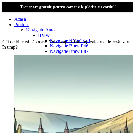
Transport gratuit pentru comenzile plătite cu cardul!
Acasa
Produse
Navigatie Auto
BMW
Navigație BMW E39
Cât de bine își păstrează Volkswagen Touareg valoarea de revânzare
Navigatie Bmw E46
în timp?
Navigatie Bmw E87
Navigatie Bmw E90
Navigatie Bmw E91
Navigatie Bmw F10
Navigatie Bmw F30
Navigatie Bmw Seria 1 E87
Navigatie Bmw X1
Navigatie Bmw X1 E84
Navigatie BMW X3
Navigatie BMW X3 E83
Navigatie BMW X3 f25
Dacia Logan
Navigație Dacia Logan 1 (2004–2012)
Navigație Dacia Logan 2 (2012–2020)
Navigație Dacia Logan 3 (2020–Prezent)
Dacia Duster