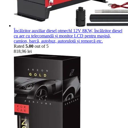
Încălzitor auxiliar diesel otmechl 12V 8KW, încălzitor diesel
cu aer cu telecomandă și monitor LCD pentru mașină,
camion, barcă, autobuz, autorulotă și remorcă etc.
Rated
5.00
out of 5
818,96
lei