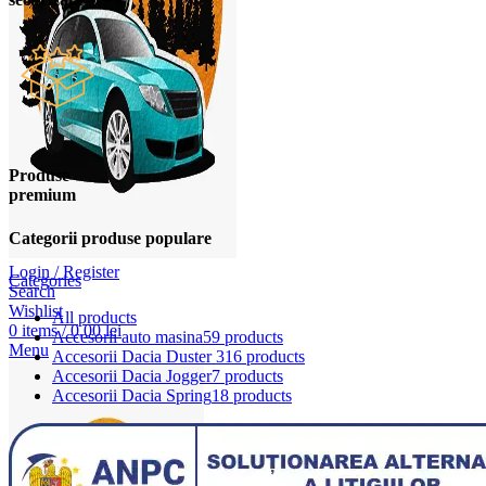
Produse
premium
Categorii produse populare
Login / Register
Categories
Search
Wishlist
All
products
0
items
/
0,00
lei
Accesorii auto masina
59 products
Menu
Accesorii Dacia Duster 3
16 products
Accesorii Dacia Jogger
7 products
Accesorii Dacia Spring
18 products