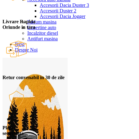
Accesorii Dacia Duster 3
Accesorii Duster 2
Accesorii Dacia Jogger
Livrare Rapida
Parfum masina
Oriunde in tara
Copertine auto
Incalzitor diesel
Antifurt masina
Blog
Despre Noi
Retur convenabil in 30 de zile
Plata
securizata