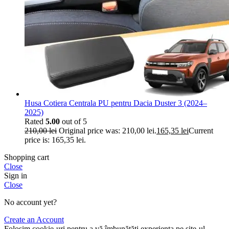
Husa Cotiera Centrala PU pentru Dacia Duster 3 (2024–
2025)
Rated
5.00
out of 5
210,00
lei
Original price was: 210,00 lei.
165,35
lei
Current
price is: 165,35 lei.
Shopping cart
Close
Sign in
Close
No account yet?
Create an Account
Folosim cookie-uri pentru a vă îmbunătăți experiența pe site-ul