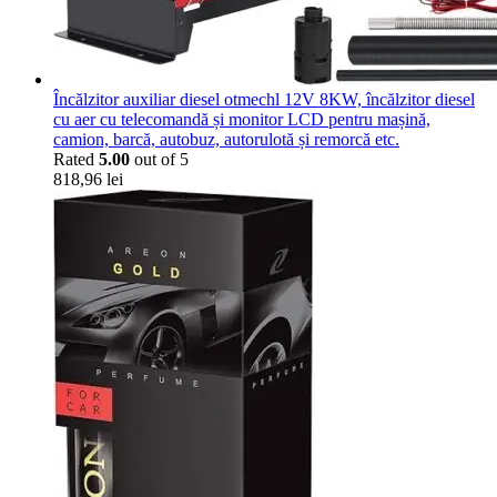
Încălzitor auxiliar diesel otmechl 12V 8KW, încălzitor diesel
cu aer cu telecomandă și monitor LCD pentru mașină,
camion, barcă, autobuz, autorulotă și remorcă etc.
Rated
5.00
out of 5
818,96
lei