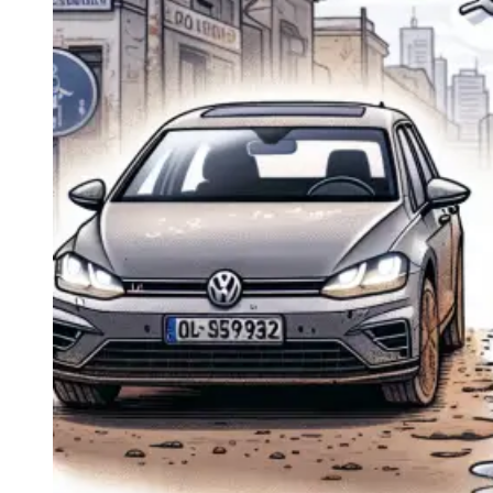
Navigatie Duster 2011
Navigatie Duster 2019
Audi
Navigatie Audi A3 8p
Navigatie Audi A4
Navigatie Audi A4 B6
Navigatie Audi A4 B7
Navigatie Audi A4 B8
Navigatie Audi A5
Navigatie Audi A6 C5
Navigatie Audi A6 C6
Navigatie Audi A6 C7
Navigatie Audi Q5
Ford
Navigație Ford Fiesta
Navigație Ford Focus 1
Navigație Ford Focus 2
Navigație Ford Focus MK3
Navigație Ford Mondeo MK3
Navigație Ford Mondeo MK4
Navigație Ford Transit
Mercedes
Navigație Mercedes C Class W203
Navigație Mercedes C Class W204
Navigație Mercedes W203