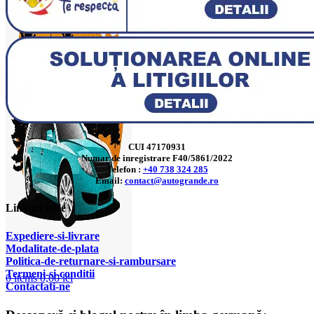
CUI 47170931
Numar de inregistrare F40/5861/2022
Telefon :
+40 738 324 285
Email:
contact@autogrande.ro
Linkuri utile
Expediere-si-livrare
Modalitate-de-plata
Politica-de-returnare-si-rambursare
T
ermeni-si-conditii
0
items
0,00
lei
Contactati-ne