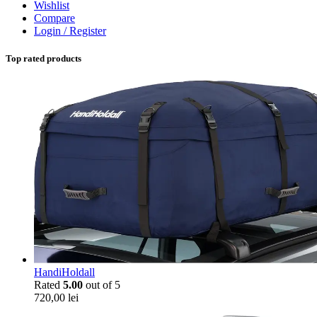
Wishlist
Compare
Login / Register
Top rated products
HandiHoldall
Rated
5.00
out of 5
720,00
lei