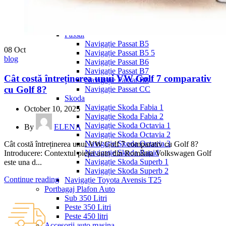
Navigație Mercedes W204
Navigație Mercedes W211
Navigație Mercedes Sprinter
Passat
Navigație Passat B5
08
Oct
Navigație Passat B5 5
blog
Navigație Passat B6
Navigație Passat B7
Cât costă întreținerea unui VW Golf 7 comparativ
Navigație Passat B8
cu Golf 8?
Navigație Passat CC
Skoda
Navigație Skoda Fabia 1
October 10, 2025
Navigație Skoda Fabia 2
Navigație Skoda Octavia 1
By
ELENA
Navigație Skoda Octavia 2
Navigație Skoda Octavia 3
Cât costă întreținerea unui VW Golf 7 comparativ cu Golf 8?
Navigație Skoda Rapid
Introducere: Contextul pieței auto din România Volkswagen Golf
Navigație Skoda Superb 1
este una d...
Navigație Skoda Superb 2
Continue reading
Navigație Toyota Avensis T25
Portbagaj Plafon Auto
Sub 350 Litri
Peste 350 Litri
Peste 450 litri
Accesorii auto masina