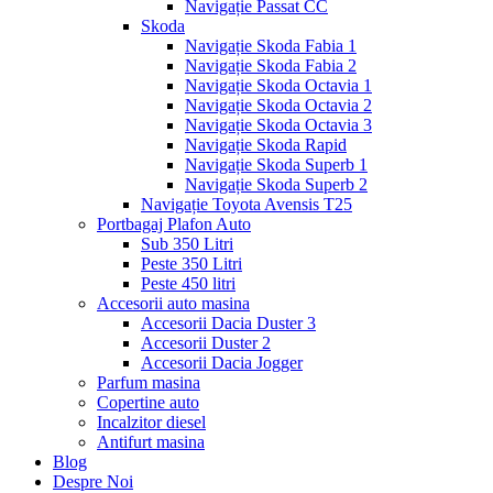
Navigație Passat CC
Skoda
Navigație Skoda Fabia 1
Navigație Skoda Fabia 2
Navigație Skoda Octavia 1
Navigație Skoda Octavia 2
Navigație Skoda Octavia 3
Navigație Skoda Rapid
Navigație Skoda Superb 1
Navigație Skoda Superb 2
Navigație Toyota Avensis T25
Portbagaj Plafon Auto
Sub 350 Litri
Peste 350 Litri
Peste 450 litri
Accesorii auto masina
Accesorii Dacia Duster 3
Accesorii Duster 2
Accesorii Dacia Jogger
Parfum masina
Copertine auto
Incalzitor diesel
Antifurt masina
Blog
Despre Noi