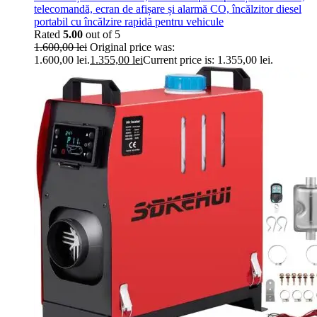
telecomandă, ecran de afișare și alarmă CO, încălzitor diesel
portabil cu încălzire rapidă pentru vehicule
Rated
5.00
out of 5
1.600,00
lei
Original price was:
1.600,00 lei.
1.355,00
lei
Current price is: 1.355,00 lei.