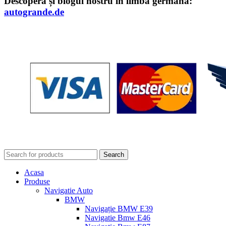
Descoperă și blogul nostru în limba germană:
autogrande.de
Search
Acasa
Produse
Navigatie Auto
BMW
Navigație BMW E39
Navigatie Bmw E46