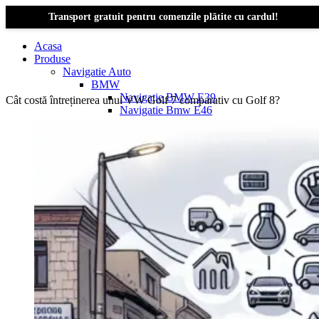
Transport gratuit pentru comenzile plătite cu cardul!
Acasa
Produse
Navigatie Auto
BMW
Navigație BMW E39
Cât costă întreținerea unui VW Golf 7 comparativ cu Golf 8?
Navigatie Bmw E46
Navigatie Bmw E87
Navigatie Bmw E90
Navigatie Bmw E91
Navigatie Bmw F10
Navigatie Bmw F30
Navigatie Bmw Seria 1 E87
Navigatie Bmw X1
Navigatie Bmw X1 E84
Navigatie BMW X3
Navigatie BMW X3 E83
Navigatie BMW X3 f25
Dacia Logan
Navigație Dacia Logan 1 (2004–2012)
Navigație Dacia Logan 2 (2012–2020)
Navigație Dacia Logan 3 (2020–Prezent)
Dacia Duster