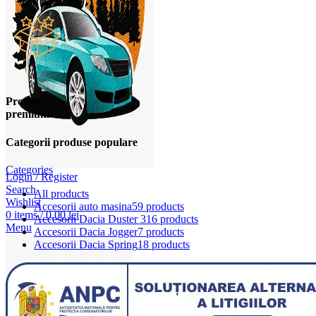
Produse
premium
Categorii produse populare
Categories
Login / Register
Search
All
products
Wishlist
Accesorii auto masina
59 products
0
items
/
0,00
lei
Accesorii Dacia Duster 3
16 products
Menu
Accesorii Dacia Jogger
7 products
Accesorii Dacia Spring
18 products