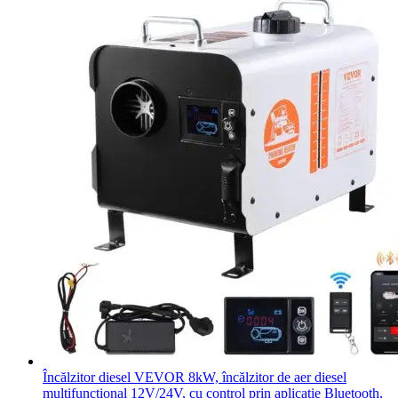
Încălzitor diesel VEVOR 8kW, încălzitor de aer diesel
multifuncțional 12V/24V, cu control prin aplicație Bluetooth,