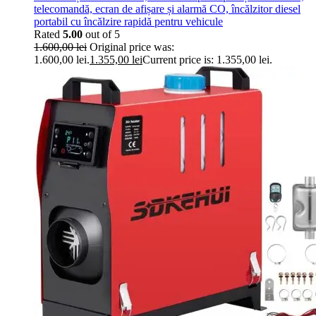
telecomandă, ecran de afișare și alarmă CO, încălzitor diesel
portabil cu încălzire rapidă pentru vehicule
Rated
5.00
out of 5
1.600,00
lei
Original price was:
1.600,00 lei.
1.355,00
lei
Current price is: 1.355,00 lei.