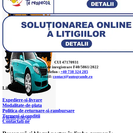
CUI 47170931
Numar de inregistrare F40/5861/2022
Telefon :
+40 738 324 285
Email:
contact@autogrande.ro
Linkuri utile
Expediere-si-livrare
Modalitate-de-plata
Politica-de-returnare-si-rambursare
T
ermeni-si-conditii
0
items
0,00
lei
Contactati-ne