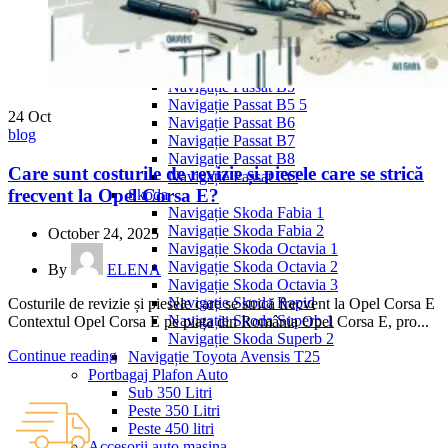
Navigație Mercedes W204
Navigație Mercedes W211
Navigație Mercedes Sprinter
Passat
Navigație Passat B5
Navigație Passat B5 5
24
Oct
Navigație Passat B6
blog
Navigație Passat B7
Navigație Passat B8
Care sunt costurile de revizie și piesele care se strică
Navigație Passat CC
frecvent la Opel Corsa E?
Skoda
Navigație Skoda Fabia 1
Navigație Skoda Fabia 2
October 24, 2025
Navigație Skoda Octavia 1
Navigație Skoda Octavia 2
By
ELENA
Navigație Skoda Octavia 3
Navigație Skoda Rapid
Costurile de revizie și piesele care se strică frecvent la Opel Corsa E
Navigație Skoda Superb 1
Contextul Opel Corsa E pe piața din România Opel Corsa E, pro...
Navigație Skoda Superb 2
Continue reading
Navigație Toyota Avensis T25
Portbagaj Plafon Auto
Sub 350 Litri
Peste 350 Litri
Peste 450 litri
Accesorii auto masina