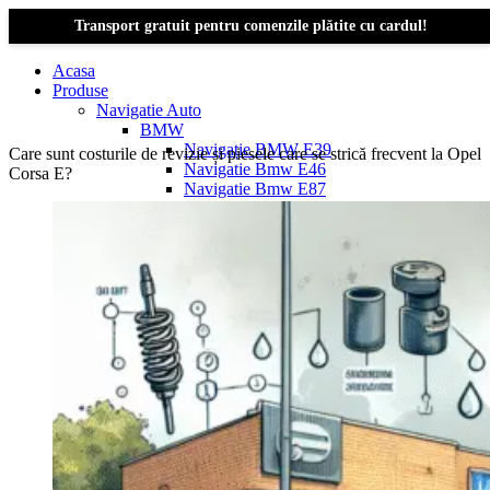
Transport gratuit pentru comenzile plătite cu cardul!
Acasa
Produse
Navigatie Auto
BMW
Navigație BMW E39
Care sunt costurile de revizie și piesele care se strică frecvent la Opel
Navigatie Bmw E46
Corsa E?
Navigatie Bmw E87
Navigatie Bmw E90
Navigatie Bmw E91
Navigatie Bmw F10
Navigatie Bmw F30
Navigatie Bmw Seria 1 E87
Navigatie Bmw X1
Navigatie Bmw X1 E84
Navigatie BMW X3
Navigatie BMW X3 E83
Navigatie BMW X3 f25
Dacia Logan
Navigație Dacia Logan 1 (2004–2012)
Navigație Dacia Logan 2 (2012–2020)
Navigație Dacia Logan 3 (2020–Prezent)
Dacia Duster