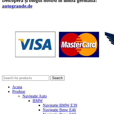
Descoperă și blogul nostru în limba germană:
autogrande.de
Search
Acasa
Produse
Navigatie Auto
BMW
Navigație BMW E39
Navigatie Bmw E46