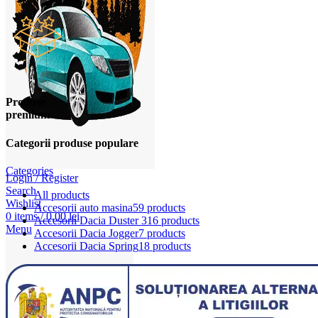
Produse
premium
Categorii produse populare
Categories
Login / Register
Search
All
products
Wishlist
Accesorii auto masina
59 products
0
items
/
0,00
lei
Accesorii Dacia Duster 3
16 products
Menu
Accesorii Dacia Jogger
7 products
Accesorii Dacia Spring
18 products