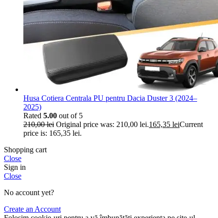
Husa Cotiera Centrala PU pentru Dacia Duster 3 (2024–
2025)
Rated
5.00
out of 5
210,00
lei
Original price was: 210,00 lei.
165,35
lei
Current
price is: 165,35 lei.
Shopping cart
Close
Sign in
Close
No account yet?
Create an Account
Folosim cookie-uri pentru a vă îmbunătăți experiența pe site-ul