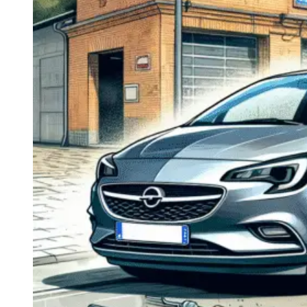
Navigatie Duster 2011
Navigatie Duster 2019
Audi
Navigatie Audi A3 8p
Navigatie Audi A4
Navigatie Audi A4 B6
Navigatie Audi A4 B7
Navigatie Audi A4 B8
Navigatie Audi A5
Navigatie Audi A6 C5
Navigatie Audi A6 C6
Navigatie Audi A6 C7
Navigatie Audi Q5
Ford
Navigație Ford Fiesta
Navigație Ford Focus 1
Navigație Ford Focus 2
Navigație Ford Focus MK3
Navigație Ford Mondeo MK3
Navigație Ford Mondeo MK4
Navigație Ford Transit
Mercedes
Navigație Mercedes C Class W203
Navigație Mercedes C Class W204
Navigație Mercedes W203