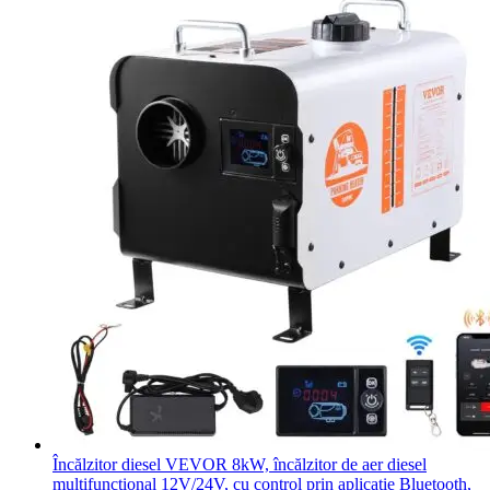
Încălzitor diesel VEVOR 8kW, încălzitor de aer diesel
multifuncțional 12V/24V, cu control prin aplicație Bluetooth,