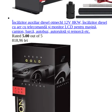
Încălzitor auxiliar diesel otmechl 12V 8KW, încălzitor diesel
cu aer cu telecomandă și monitor LCD pentru mașină,
camion, barcă, autobuz, autorulotă și remorcă etc.
Rated
5.00
out of 5
818,96
lei