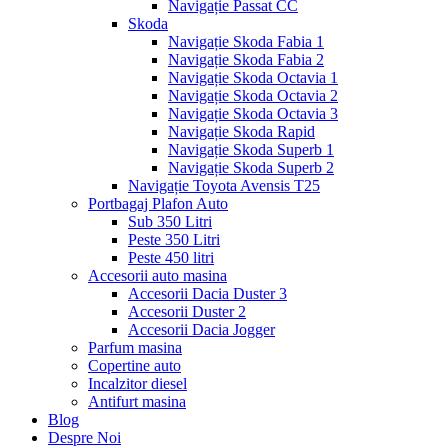
Navigație Passat CC
Skoda
Navigație Skoda Fabia 1
Navigație Skoda Fabia 2
Navigație Skoda Octavia 1
Navigație Skoda Octavia 2
Navigație Skoda Octavia 3
Navigație Skoda Rapid
Navigație Skoda Superb 1
Navigație Skoda Superb 2
Navigație Toyota Avensis T25
Portbagaj Plafon Auto
Sub 350 Litri
Peste 350 Litri
Peste 450 litri
Accesorii auto masina
Accesorii Dacia Duster 3
Accesorii Duster 2
Accesorii Dacia Jogger
Parfum masina
Copertine auto
Incalzitor diesel
Antifurt masina
Blog
Despre Noi