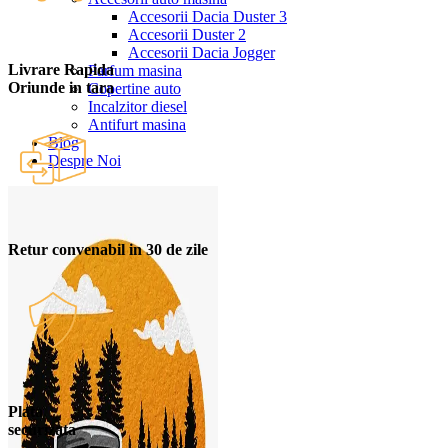
Accesorii Dacia Duster 3
Accesorii Duster 2
Accesorii Dacia Jogger
Livrare Rapida
Parfum masina
Oriunde in tara
Copertine auto
Incalzitor diesel
Antifurt masina
Blog
Despre Noi
Retur convenabil in 30 de zile
Plata
securizata