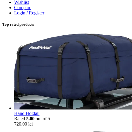
Wishlist
Compare
Login / Register
Top rated products
HandiHoldall
Rated
5.00
out of 5
720,00
lei