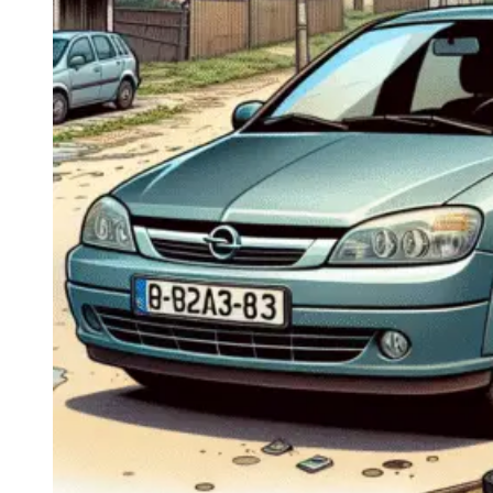
Navigatie Duster 2011
Navigatie Duster 2019
Audi
Navigatie Audi A3 8p
Navigatie Audi A4
Navigatie Audi A4 B6
Navigatie Audi A4 B7
Navigatie Audi A4 B8
Navigatie Audi A5
Navigatie Audi A6 C5
Navigatie Audi A6 C6
Navigatie Audi A6 C7
Navigatie Audi Q5
Ford
Navigație Ford Fiesta
Navigație Ford Focus 1
Navigație Ford Focus 2
Navigație Ford Focus MK3
Navigație Ford Mondeo MK3
Navigație Ford Mondeo MK4
Navigație Ford Transit
Mercedes
Navigație Mercedes C Class W203
Navigație Mercedes C Class W204
Navigație Mercedes W203