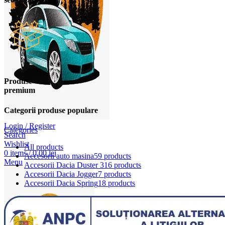
Produse
premium
Categorii produse populare
Login / Register
Categories
Search
Wishlist
All
products
0
items
/
0,00
lei
Accesorii auto masina
59 products
Menu
Accesorii Dacia Duster 3
16 products
Accesorii Dacia Jogger
7 products
Accesorii Dacia Spring
18 products