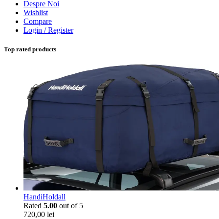
Despre Noi
Wishlist
Compare
Login / Register
Top rated products
HandiHoldall
Rated
5.00
out of 5
720,00
lei