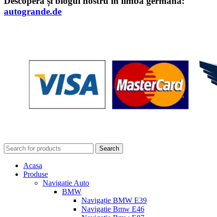
Descoperă și blogul nostru în limba germană:
autogrande.de
Search
Acasa
Produse
Navigatie Auto
BMW
Navigație BMW E39
Navigatie Bmw E46