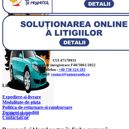
CUI 47170931
Numar de inregistrare F40/5861/2022
Telefon :
+40 738 324 285
Email:
contact@autogrande.ro
Linkuri utile
Expediere-si-livrare
Modalitate-de-plata
Politica-de-returnare-si-rambursare
T
ermeni-si-conditii
0
items
0,00
lei
Contactati-ne