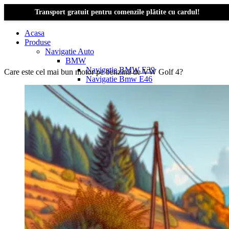
Transport gratuit pentru comenzile plătite cu cardul!
Acasa
Produse
Navigatie Auto
BMW
Navigație BMW E39
Care este cel mai bun motor pe benzină de VW Golf 4?
Navigatie Bmw E46
Navigatie Bmw E87
Navigatie Bmw E90
Navigatie Bmw E91
Navigatie Bmw F10
Navigatie Bmw F30
Navigatie Bmw Seria 1 E87
Navigatie Bmw X1
Navigatie Bmw X1 E84
Navigatie BMW X3
Navigatie BMW X3 E83
Navigatie BMW X3 f25
Dacia Logan
Navigație Dacia Logan 1 (2004–2012)
Navigație Dacia Logan 2 (2012–2020)
Navigație Dacia Logan 3 (2020–Prezent)
Dacia Duster