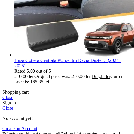
Husa Cotiera Centrala PU pentru Dacia Duster 3 (2024–
2025)
Rated
5.00
out of 5
210,00
lei
Original price was: 210,00 lei.
165,35
lei
Current
price is: 165,35 lei.
Shopping cart
Close
Sign in
Close
No account yet?
Create an Account
Folosim cookie-uri pentru a vă îmbunătăți experiența pe site-ul