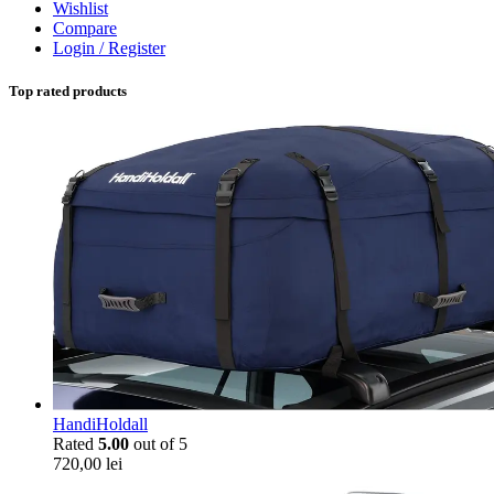
Wishlist
Compare
Login / Register
Top rated products
HandiHoldall
Rated
5.00
out of 5
720,00
lei