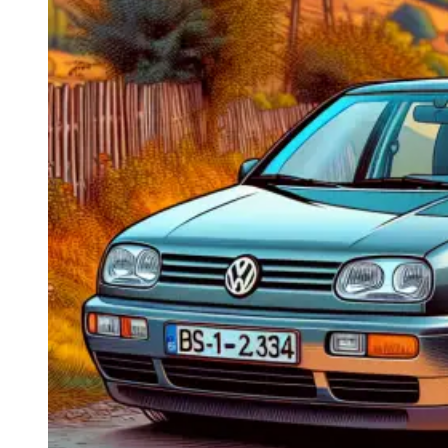
Navigatie Duster 2011
Navigatie Duster 2019
Audi
Navigatie Audi A3 8p
Navigatie Audi A4
Navigatie Audi A4 B6
Navigatie Audi A4 B7
Navigatie Audi A4 B8
Navigatie Audi A5
Navigatie Audi A6 C5
Navigatie Audi A6 C6
Navigatie Audi A6 C7
Navigatie Audi Q5
Ford
Navigație Ford Fiesta
Navigație Ford Focus 1
Navigație Ford Focus 2
Navigație Ford Focus MK3
Navigație Ford Mondeo MK3
Navigație Ford Mondeo MK4
Navigație Ford Transit
Mercedes
Navigație Mercedes C Class W203
Navigație Mercedes C Class W204
Navigație Mercedes W203