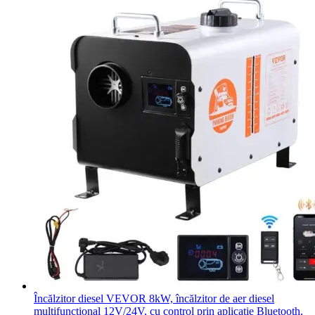
Încălzitor diesel VEVOR 8kW, încălzitor de aer diesel
multifuncțional 12V/24V, cu control prin aplicație Bluetooth,