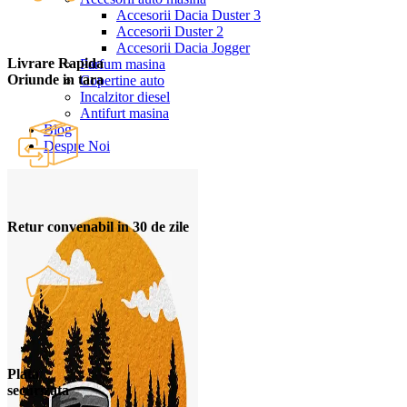
Accesorii Dacia Duster 3
Accesorii Duster 2
Accesorii Dacia Jogger
Livrare Rapida
Parfum masina
Oriunde in tara
Copertine auto
Incalzitor diesel
Antifurt masina
Blog
Despre Noi
Retur convenabil in 30 de zile
Plata
securizata