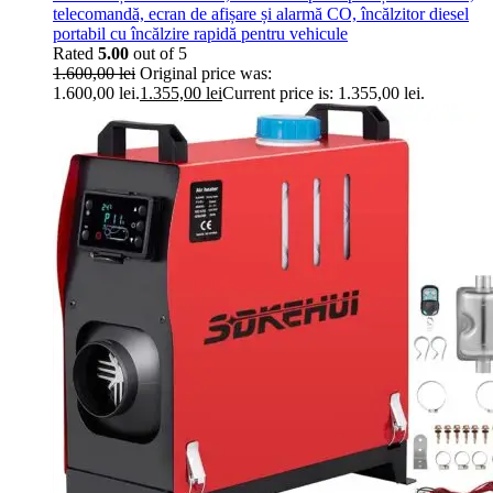
telecomandă, ecran de afișare și alarmă CO, încălzitor diesel
portabil cu încălzire rapidă pentru vehicule
Rated
5.00
out of 5
1.600,00
lei
Original price was:
1.600,00 lei.
1.355,00
lei
Current price is: 1.355,00 lei.