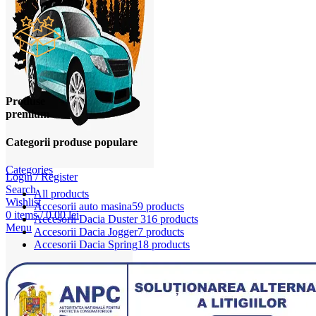
Produse
premium
Categorii produse populare
Categories
Login / Register
Search
All
products
Wishlist
Accesorii auto masina
59 products
0
items
/
0,00
lei
Accesorii Dacia Duster 3
16 products
Menu
Accesorii Dacia Jogger
7 products
Accesorii Dacia Spring
18 products