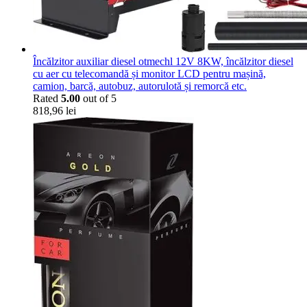
Încălzitor auxiliar diesel otmechl 12V 8KW, încălzitor diesel
cu aer cu telecomandă și monitor LCD pentru mașină,
camion, barcă, autobuz, autorulotă și remorcă etc.
Rated
5.00
out of 5
818,96
lei