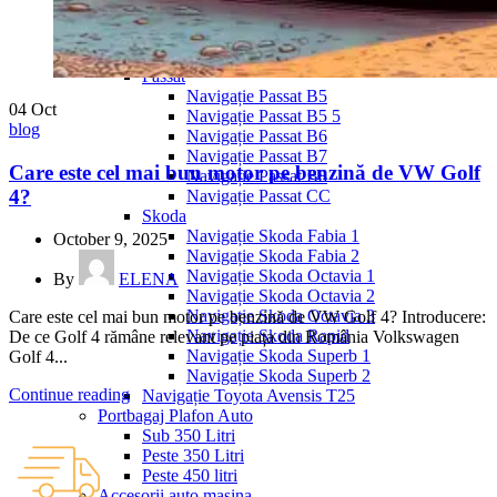
Navigație Mercedes W204
Navigație Mercedes W211
Navigație Mercedes Sprinter
Passat
Navigație Passat B5
04
Oct
Navigație Passat B5 5
blog
Navigație Passat B6
Navigație Passat B7
Care este cel mai bun motor pe benzină de VW Golf
Navigație Passat B8
4?
Navigație Passat CC
Skoda
Navigație Skoda Fabia 1
October 9, 2025
Navigație Skoda Fabia 2
Navigație Skoda Octavia 1
By
ELENA
Navigație Skoda Octavia 2
Navigație Skoda Octavia 3
Care este cel mai bun motor pe benzină de VW Golf 4? Introducere:
Navigație Skoda Rapid
De ce Golf 4 rămâne relevant pe piața din România Volkswagen
Navigație Skoda Superb 1
Golf 4...
Navigație Skoda Superb 2
Continue reading
Navigație Toyota Avensis T25
Portbagaj Plafon Auto
Sub 350 Litri
Peste 350 Litri
Peste 450 litri
Accesorii auto masina