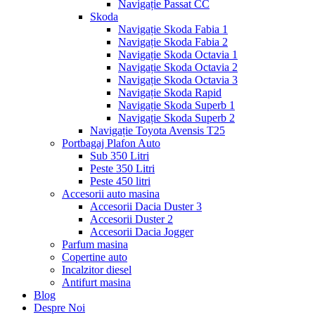
Navigație Passat CC
Skoda
Navigație Skoda Fabia 1
Navigație Skoda Fabia 2
Navigație Skoda Octavia 1
Navigație Skoda Octavia 2
Navigație Skoda Octavia 3
Navigație Skoda Rapid
Navigație Skoda Superb 1
Navigație Skoda Superb 2
Navigație Toyota Avensis T25
Portbagaj Plafon Auto
Sub 350 Litri
Peste 350 Litri
Peste 450 litri
Accesorii auto masina
Accesorii Dacia Duster 3
Accesorii Duster 2
Accesorii Dacia Jogger
Parfum masina
Copertine auto
Incalzitor diesel
Antifurt masina
Blog
Despre Noi