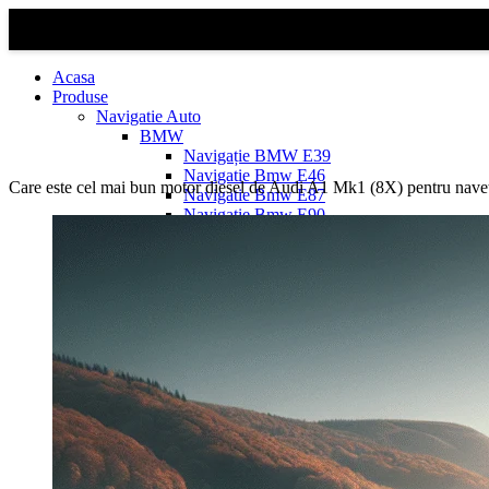
Acasa
Produse
Navigatie Auto
BMW
Navigație BMW E39
Navigatie Bmw E46
Care este cel mai bun motor diesel de Audi A1 Mk1 (8X) pentru navet
Navigatie Bmw E87
Navigatie Bmw E90
Navigatie Bmw E91
Navigatie Bmw F10
Navigatie Bmw F30
Navigatie Bmw Seria 1 E87
Navigatie Bmw X1
Navigatie Bmw X1 E84
Navigatie BMW X3
Navigatie BMW X3 E83
Navigatie BMW X3 f25
Dacia Logan
Navigație Dacia Logan 1 (2004–2012)
Navigație Dacia Logan 2 (2012–2020)
Navigație Dacia Logan 3 (2020–Prezent)