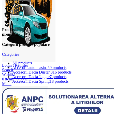
Produse
premium
Categorii produse populare
Categories
All
products
Login / Register
Accesorii auto masina
59 products
Search
Accesorii Dacia Duster 3
16 products
Wishlist
Accesorii Dacia Jogger
7 products
0
items
/
0,00
lei
Accesorii Dacia Spring
18 products
Menu