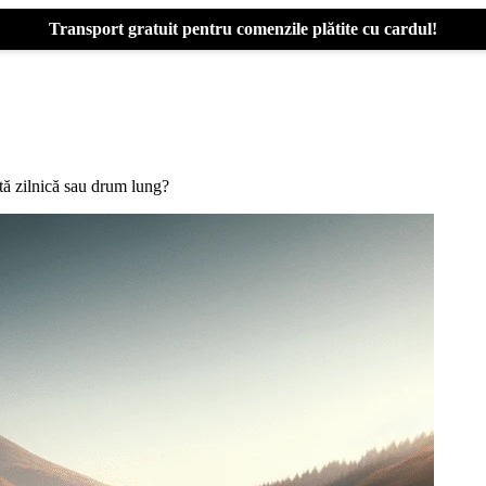
Transport gratuit pentru comenzile plătite cu cardul!
ă zilnică sau drum lung?