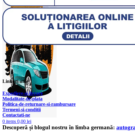
Linkuri utile
Expediere-si-livrare
Modalitate-de-plata
Politica-de-returnare-si-rambursare
T
ermeni-si-conditii
Contactati-ne
0
items
0,00
lei
Descoperă și blogul nostru în limba germană:
autogr