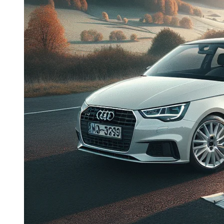
Dacia Duster
Navigatie Duster 2011
Navigatie Duster 2019
Audi
Navigatie Audi A3 8p
Navigatie Audi A4
Navigatie Audi A4 B6
Navigatie Audi A4 B7
Navigatie Audi A4 B8
Navigatie Audi A5
Navigatie Audi A6 C5
Navigatie Audi A6 C6
Navigatie Audi A6 C7
Navigatie Audi Q5
Ford
Navigație Ford Fiesta
Navigație Ford Focus 1
Navigație Ford Focus 2
Navigație Ford Focus MK3
Navigație Ford Mondeo MK3
Navigație Ford Mondeo MK4
Navigație Ford Transit
Mercedes
Navigație Mercedes C Class W203
Navigație Mercedes C Class W204