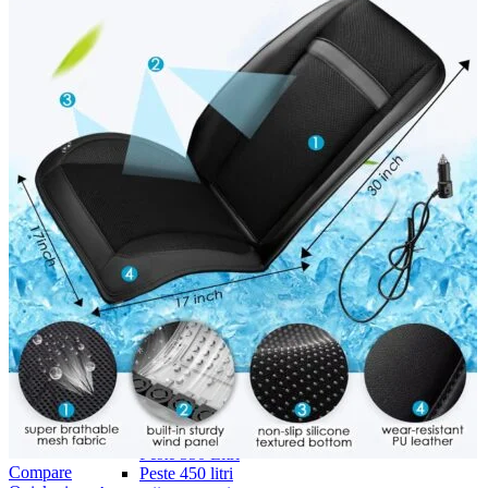
Navigație Mercedes W203
Navigație Mercedes W204
Navigație Mercedes W211
Navigație Mercedes Sprinter
Passat
Navigație Passat B5
Navigație Passat B5 5
Navigație Passat B6
Navigație Passat B7
Navigație Passat B8
Navigație Passat CC
Skoda
Navigație Skoda Fabia 1
Navigație Skoda Fabia 2
Navigație Skoda Octavia 1
Navigație Skoda Octavia 2
Navigație Skoda Octavia 3
Navigație Skoda Rapid
Navigație Skoda Superb 1
Navigație Skoda Superb 2
Navigație Toyota Avensis T25
Portbagaj Plafon Auto
Sub 350 Litri
Peste 350 Litri
Compare
Peste 450 litri