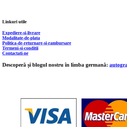
Linkuri utile
Expediere-si-livrare
Modalitate-de-plata
Politica-de-returnare-si-rambursare
T
ermeni-si-conditii
Contactati-ne
Descoperă și blogul nostru în limba germană:
autogr