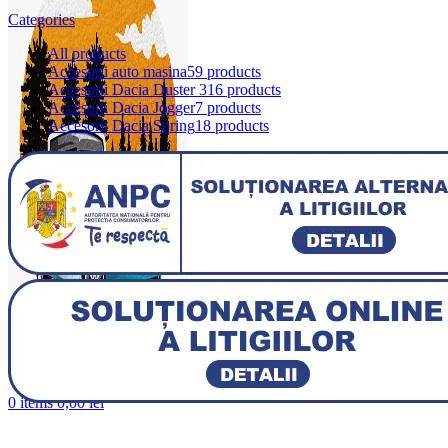
Categories
All
products
Accesorii auto masina
59 products
Accesorii Dacia Duster 3
16 products
Accesorii Dacia Jogger
7 products
Accesorii Dacia Spring
18 products
0
items
0,00
lei