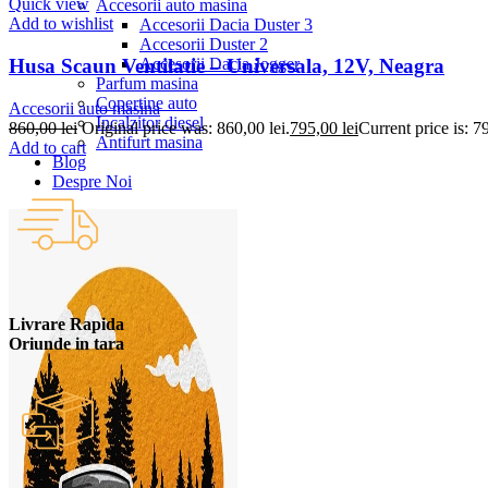
Quick view
Accesorii auto masina
Add to wishlist
Accesorii Dacia Duster 3
Accesorii Duster 2
Accesorii Dacia Jogger
Husa Scaun Ventilatie – Universala, 12V, Neagra
Parfum masina
Copertine auto
Accesorii auto masina
Incalzitor diesel
860,00
lei
Original price was: 860,00 lei.
795,00
lei
Current price is: 79
Antifurt masina
Add to cart
Blog
Despre Noi
Livrare Rapida
Oriunde in tara