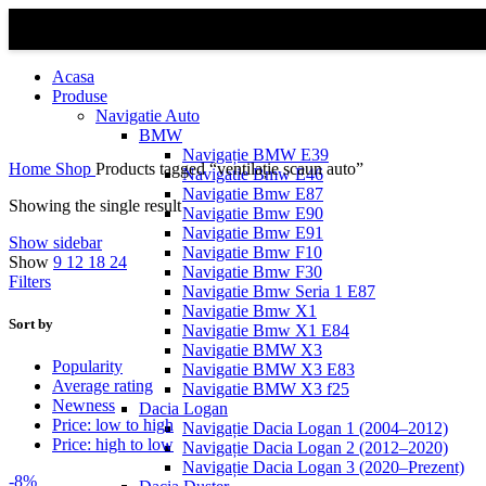
Acasa
Produse
Navigatie Auto
BMW
Navigație BMW E39
Home
Shop
Products tagged “ventilație scaun auto”
Navigatie Bmw E46
Navigatie Bmw E87
Showing the single result
Navigatie Bmw E90
Navigatie Bmw E91
Show sidebar
Navigatie Bmw F10
Show
9
12
18
24
Navigatie Bmw F30
Filters
Navigatie Bmw Seria 1 E87
Navigatie Bmw X1
Sort by
Navigatie Bmw X1 E84
Navigatie BMW X3
Popularity
Navigatie BMW X3 E83
Average rating
Navigatie BMW X3 f25
Newness
Dacia Logan
Price: low to high
Navigație Dacia Logan 1 (2004–2012)
Price: high to low
Navigație Dacia Logan 2 (2012–2020)
Navigație Dacia Logan 3 (2020–Prezent)
-8%