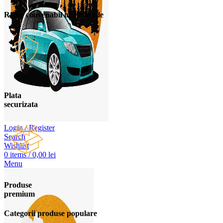
Retur convenabil in 30 de zile
Plata
securizata
Login / Register
Search
Wishlist
0
items
/
0,00
lei
Menu
Produse
premium
Categorii produse populare