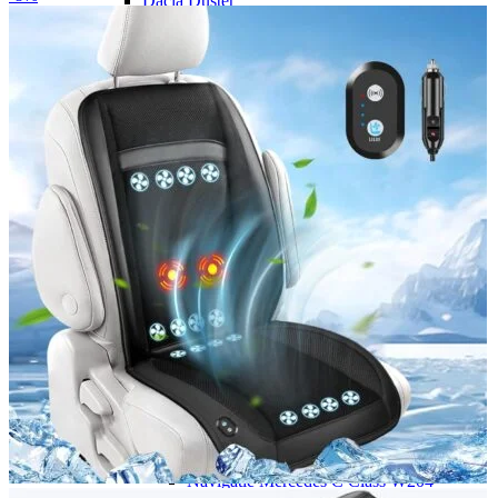
Dacia Duster
Navigatie Duster 2011
Navigatie Duster 2019
Audi
Navigatie Audi A3 8p
Navigatie Audi A4
Navigatie Audi A4 B6
Navigatie Audi A4 B7
Navigatie Audi A4 B8
Navigatie Audi A5
Navigatie Audi A6 C5
Navigatie Audi A6 C6
Navigatie Audi A6 C7
Navigatie Audi Q5
Ford
Navigație Ford Fiesta
Navigație Ford Focus 1
Navigație Ford Focus 2
Navigație Ford Focus MK3
Navigație Ford Mondeo MK3
Navigație Ford Mondeo MK4
Navigație Ford Transit
Mercedes
Navigație Mercedes C Class W203
Navigație Mercedes C Class W204