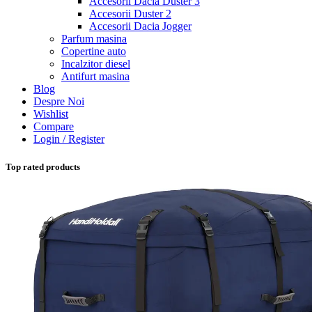
Accesorii Dacia Duster 3
Accesorii Duster 2
Accesorii Dacia Jogger
Parfum masina
Copertine auto
Incalzitor diesel
Antifurt masina
Blog
Despre Noi
Wishlist
Compare
Login / Register
Top rated products