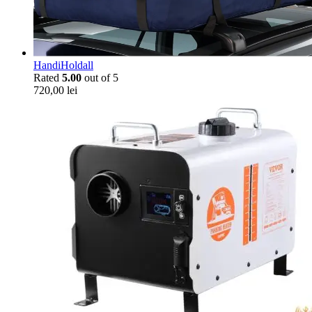
HandiHoldall
Rated
5.00
out of 5
720,00
lei