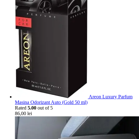
Areon Luxury Parfum
Masina Odorizant Auto (Gold 50 ml)
Rated
5.00
out of 5
86,00
lei