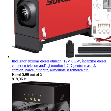
Încălzitor auxiliar diesel otmechl 12V 8KW, încălzitor diesel
cu aer cu telecomandă și monitor LCD pentru mașină,
camion, barcă, autobuz, autorulotă și remorcă etc.
Rated
5.00
out of 5
818,96
lei