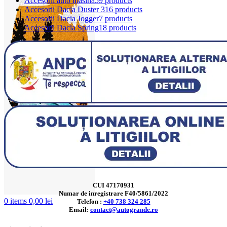
Accesorii auto masina
59 products
Accesorii Dacia Duster 3
16 products
Accesorii Dacia Jogger
7 products
Accesorii Dacia Spring
18 products
CUI 47170931
Numar de inregistrare F40/5861/2022
0
items
0,00
lei
Telefon :
+40 738 324 285
Email:
contact@autogrande.ro