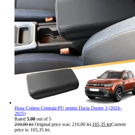
Husa Cotiera Centrala PU pentru Dacia Duster 3 (2024–
2025)
Rated
5.00
out of 5
210,00
lei
Original price was: 210,00 lei.
165,35
lei
Current
price is: 165,35 lei.