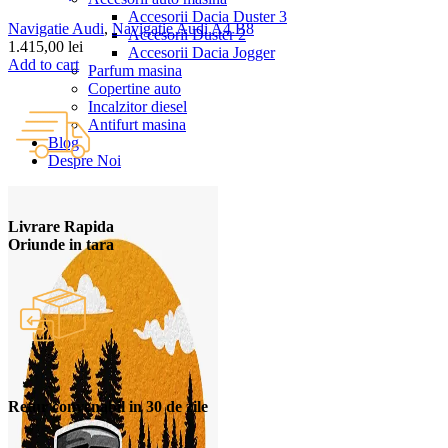
Accesorii Dacia Duster 3
Navigatie Audi
,
Navigatie Audi A4 B8
Accesorii Duster 2
1.415,00
lei
Accesorii Dacia Jogger
Add to cart
Parfum masina
Copertine auto
Incalzitor diesel
Antifurt masina
Blog
Despre Noi
Livrare Rapida
Oriunde in tara
Retur convenabil in 30 de zile