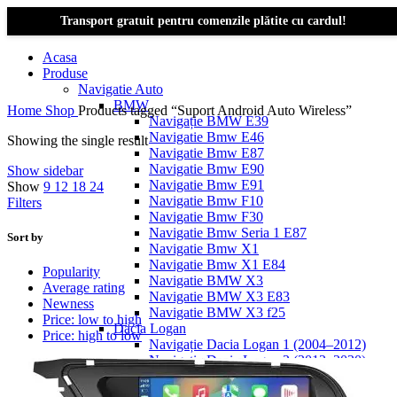
Transport gratuit pentru comenzile plătite cu cardul!
Acasa
Produse
Navigatie Auto
BMW
Home
Shop
Products tagged “Suport Android Auto Wireless”
Navigație BMW E39
Navigatie Bmw E46
Showing the single result
Navigatie Bmw E87
Navigatie Bmw E90
Show sidebar
Navigatie Bmw E91
Show
9
12
18
24
Navigatie Bmw F10
Filters
Navigatie Bmw F30
Navigatie Bmw Seria 1 E87
Sort by
Navigatie Bmw X1
Navigatie Bmw X1 E84
Popularity
Navigatie BMW X3
Average rating
Navigatie BMW X3 E83
Newness
Navigatie BMW X3 f25
Price: low to high
Dacia Logan
Price: high to low
Navigație Dacia Logan 1 (2004–2012)
Navigație Dacia Logan 2 (2012–2020)
Navigație Dacia Logan 3 (2020–Prezent)
Dacia Duster