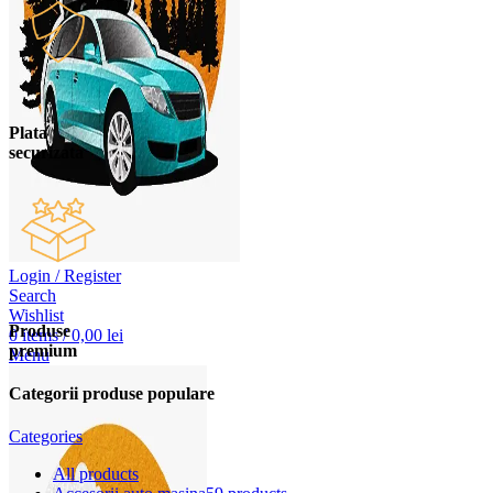
Plata
securizata
Login / Register
Search
Wishlist
Produse
0
items
/
0,00
lei
premium
Menu
Categorii produse populare
Categories
All
products