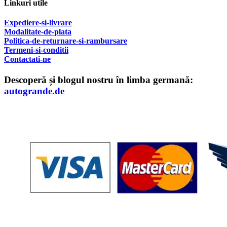
Linkuri utile
Expediere-si-livrare
Modalitate-de-plata
Politica-de-returnare-si-rambursare
T
ermeni-si-conditii
Contactati-ne
Descoperă și blogul nostru în limba germană:
autogrande.de