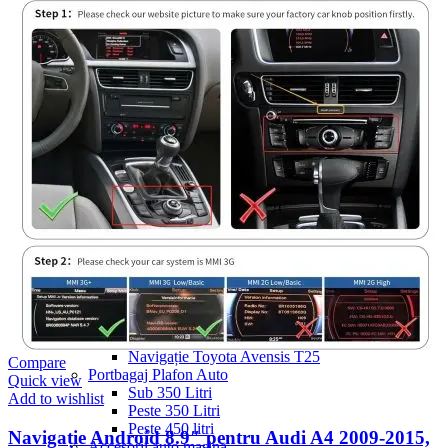
Navigație Mercedes W204
Navigație Mercedes W211
Navigație Mercedes Sprinter
Passat
Navigație Passat B5
Navigație Passat B5 5
Navigație Passat B6
Navigație Passat B7
Navigație Passat B8
Navigație Passat CC
Skoda
Navigație Skoda Fabia 1
Navigație Skoda Fabia 2
Navigație Skoda Octavia 1
Navigație Skoda Octavia 2
Navigație Skoda Octavia 3
Navigație Skoda Rapid
Navigație Skoda Superb 1
Navigație Skoda Superb 2
Navigație Toyota Avensis T25
Compare
Portbagaj Plafon Auto
Quick view
Sub 350 Litri
Add to wishlist
Peste 350 Litri
Peste 450 litri
Navigație Android 8.9″ pentru Audi A4 2009‑2015,
Accesorii auto masina