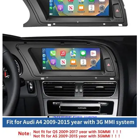
Navigatie Duster 2011
Navigatie Duster 2019
Audi
Navigatie Audi A3 8p
Navigatie Audi A4
Navigatie Audi A4 B6
Navigatie Audi A4 B7
Navigatie Audi A4 B8
Navigatie Audi A5
Navigatie Audi A6 C5
Navigatie Audi A6 C6
Navigatie Audi A6 C7
Navigatie Audi Q5
Ford
Navigație Ford Fiesta
Navigație Ford Focus 1
Navigație Ford Focus 2
Navigație Ford Focus MK3
Navigație Ford Mondeo MK3
Navigație Ford Mondeo MK4
Navigație Ford Transit
Mercedes
Navigație Mercedes C Class W203
Navigație Mercedes C Class W204
Navigație Mercedes W203