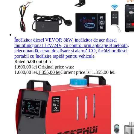
Încălzitor diesel VEVOR 8kW, încălzitor de aer diesel
multifuncțional 12V/24V, cu control prin aplicație Bluetooth,
telecomandă, ecran de afișare și alarmă CO, încălzitor diesel
portabil cu încălzire rapidă pentru vehicule
Rated
5.00
out of 5
1.600,00
lei
Original price was:
1.600,00 lei.
1.355,00
lei
Current price is: 1.355,00 lei.