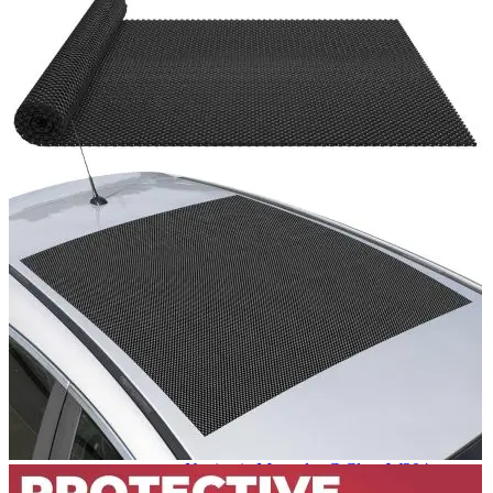
Navigatie Duster 2011
Navigatie Duster 2019
Audi
Navigatie Audi A3 8p
Navigatie Audi A4
Navigatie Audi A4 B6
Navigatie Audi A4 B7
Navigatie Audi A4 B8
Navigatie Audi A5
Navigatie Audi A6 C5
Navigatie Audi A6 C6
Navigatie Audi A6 C7
Navigatie Audi Q5
Ford
Navigație Ford Fiesta
Navigație Ford Focus 1
Navigație Ford Focus 2
Navigație Ford Focus MK3
Navigație Ford Mondeo MK3
Navigație Ford Mondeo MK4
Navigație Ford Transit
Mercedes
Navigație Mercedes C Class W203
Navigație Mercedes C Class W204
Navigație Mercedes W203