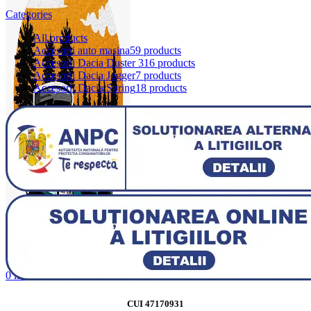
Categories
All
products
Accesorii auto masina
59 products
Accesorii Dacia Duster 3
16 products
Accesorii Dacia Jogger
7 products
Accesorii Dacia Spring
18 products
0
items
0,00
lei
CUI 47170931