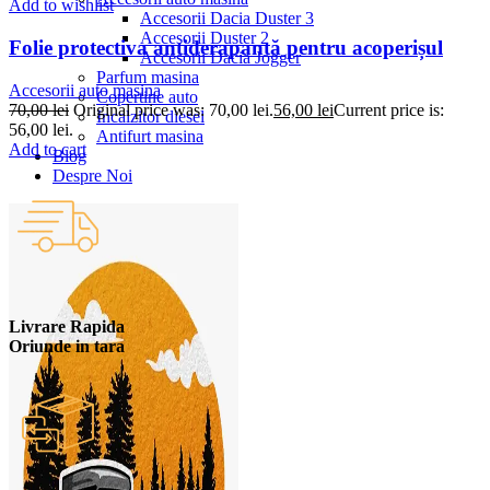
Add to wishlist
Accesorii Dacia Duster 3
Accesorii Duster 2
Folie protectiva antiderapantă pentru acoperișul
Accesorii Dacia Jogger
Parfum masina
Accesorii auto masina
Copertine auto
70,00
lei
Original price was: 70,00 lei.
56,00
lei
Current price is:
Incalzitor diesel
56,00 lei.
Antifurt masina
Add to cart
Blog
Despre Noi
Livrare Rapida
Oriunde in tara