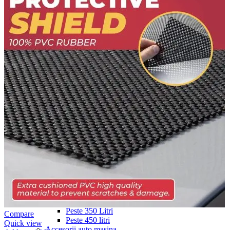
Navigație Mercedes W204
Navigație Mercedes W211
Navigație Mercedes Sprinter
Passat
Navigație Passat B5
Navigație Passat B5 5
Navigație Passat B6
Navigație Passat B7
Navigație Passat B8
Navigație Passat CC
Skoda
Navigație Skoda Fabia 1
Navigație Skoda Fabia 2
Navigație Skoda Octavia 1
Navigație Skoda Octavia 2
Navigație Skoda Octavia 3
Navigație Skoda Rapid
Navigație Skoda Superb 1
Navigație Skoda Superb 2
Navigație Toyota Avensis T25
Portbagaj Plafon Auto
Sub 350 Litri
Peste 350 Litri
Compare
Peste 450 litri
Quick view
Accesorii auto masina