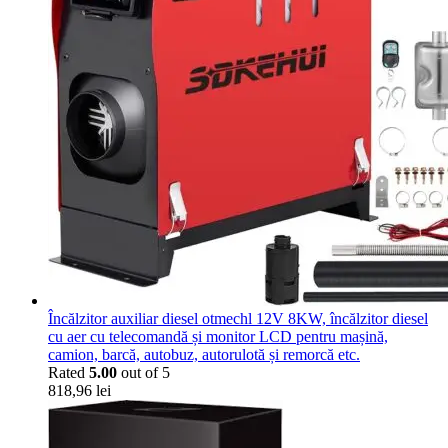
Încălzitor auxiliar diesel otmechl 12V 8KW, încălzitor diesel
cu aer cu telecomandă și monitor LCD pentru mașină,
camion, barcă, autobuz, autorulotă și remorcă etc.
Rated
5.00
out of 5
818,96
lei