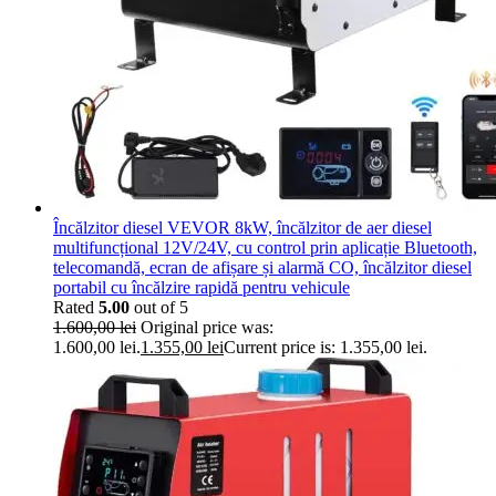
Încălzitor diesel VEVOR 8kW, încălzitor de aer diesel
multifuncțional 12V/24V, cu control prin aplicație Bluetooth,
telecomandă, ecran de afișare și alarmă CO, încălzitor diesel
portabil cu încălzire rapidă pentru vehicule
Rated
5.00
out of 5
1.600,00
lei
Original price was:
1.600,00 lei.
1.355,00
lei
Current price is: 1.355,00 lei.