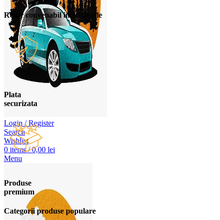
Retur convenabil in 30 de zile
Plata
securizata
Login / Register
Search
Wishlist
0
items
/
0,00
lei
Menu
Produse
premium
Categorii produse populare