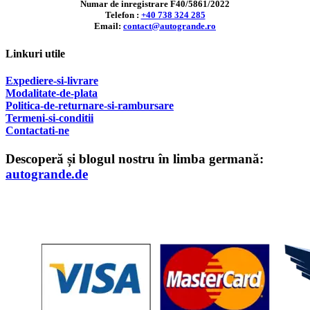
Numar de inregistrare F40/5861/2022
Telefon :
+40 738 324 285
Email:
contact@autogrande.ro
Linkuri utile
Expediere-si-livrare
Modalitate-de-plata
Politica-de-returnare-si-rambursare
T
ermeni-si-conditii
Contactati-ne
Descoperă și blogul nostru în limba germană:
autogrande.de