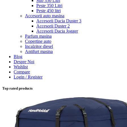
Sub 350 Litri
Peste 350 Litri
Peste 450 litri
Accesorii auto masina
Accesorii Dacia Duster 3
Accesorii Duster 2
Accesorii Dacia Jogger
Parfum masina
Copertine auto
Incalzitor diesel
Antifurt masina
Blog
Despre Noi
Wishlist
Compare
Login / Register
Top rated products