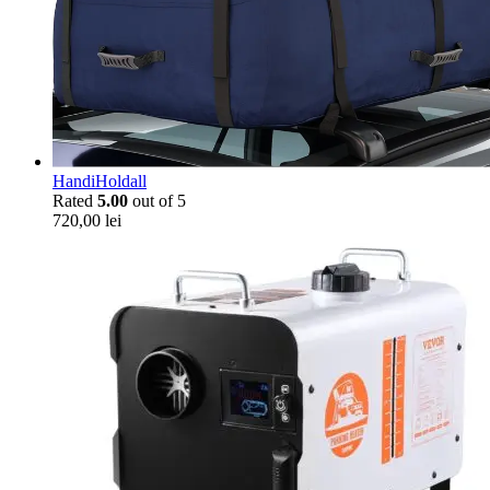
HandiHoldall
Rated
5.00
out of 5
720,00
lei