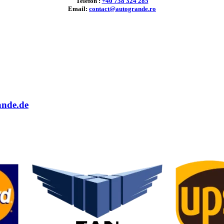
Telefon :
+40 738 324 285
Email:
contact@autogrande.ro
ande.de