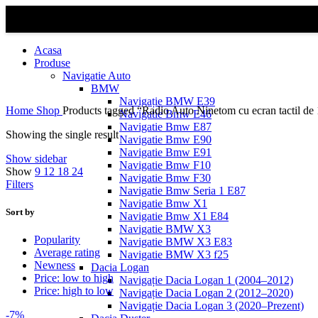
Acasa
Produse
Navigatie Auto
BMW
Navigație BMW E39
Home
Shop
Products tagged “Radio Auto Ninetom cu ecran tactil de
Navigatie Bmw E46
Navigatie Bmw E87
Showing the single result
Navigatie Bmw E90
Navigatie Bmw E91
Show sidebar
Navigatie Bmw F10
Show
9
12
18
24
Navigatie Bmw F30
Filters
Navigatie Bmw Seria 1 E87
Navigatie Bmw X1
Sort by
Navigatie Bmw X1 E84
Navigatie BMW X3
Popularity
Navigatie BMW X3 E83
Average rating
Navigatie BMW X3 f25
Newness
Dacia Logan
Price: low to high
Navigație Dacia Logan 1 (2004–2012)
Price: high to low
Navigație Dacia Logan 2 (2012–2020)
Navigație Dacia Logan 3 (2020–Prezent)
-7%