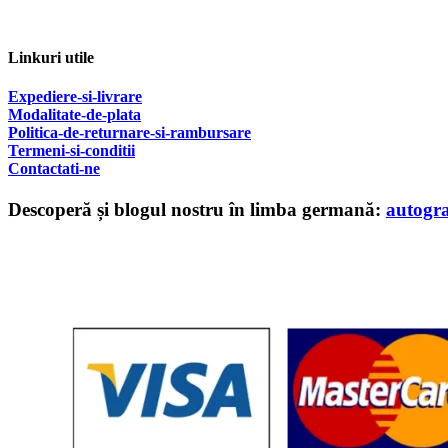
Linkuri utile
Expediere-si-livrare
Modalitate-de-plata
Politica-de-returnare-si-rambursare
T
ermeni-si-conditii
Contactati-ne
Descoperă și blogul nostru în limba germană:
autogr