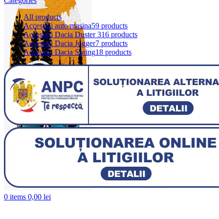
Categories
All
products
Accesorii auto masina
59 products
Accesorii Dacia Duster 3
16 products
Accesorii Dacia Jogger
7 products
Accesorii Dacia Spring
18 products
0
items
0,00
lei