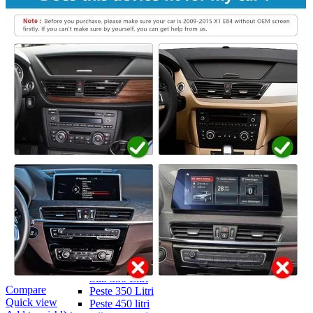
Navigație Mercedes W203
Navigație Mercedes W204
Navigație Mercedes W211
Navigație Mercedes Sprinter
Passat
Navigație Passat B5
Navigație Passat B5 5
Navigație Passat B6
Navigație Passat B7
Navigație Passat B8
Navigație Passat CC
Skoda
Navigație Skoda Fabia 1
Navigație Skoda Fabia 2
Navigație Skoda Octavia 1
Navigație Skoda Octavia 2
Navigație Skoda Octavia 3
Navigație Skoda Rapid
Navigație Skoda Superb 1
Navigație Skoda Superb 2
Navigație Toyota Avensis T25
Portbagaj Plafon Auto
Sub 350 Litri
Compare
Peste 350 Litri
Quick view
Peste 450 litri