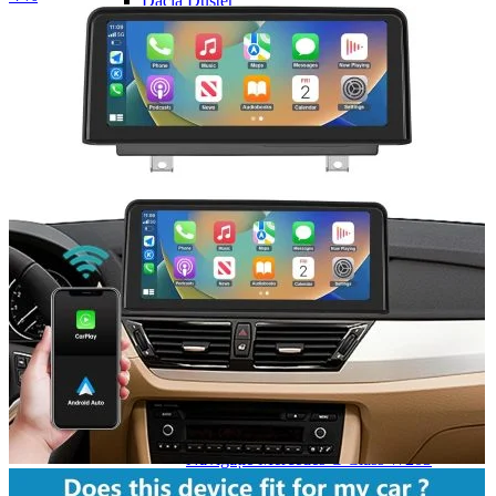
Dacia Duster
Navigatie Duster 2011
Navigatie Duster 2019
Audi
Navigatie Audi A3 8p
Navigatie Audi A4
Navigatie Audi A4 B6
Navigatie Audi A4 B7
Navigatie Audi A4 B8
Navigatie Audi A5
Navigatie Audi A6 C5
Navigatie Audi A6 C6
Navigatie Audi A6 C7
Navigatie Audi Q5
Ford
Navigație Ford Fiesta
Navigație Ford Focus 1
Navigație Ford Focus 2
Navigație Ford Focus MK3
Navigație Ford Mondeo MK3
Navigație Ford Mondeo MK4
Navigație Ford Transit
Mercedes
Navigație Mercedes C Class W203
Navigație Mercedes C Class W204