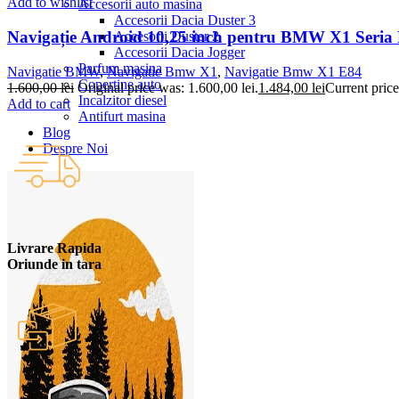
Add to wishlist
Accesorii auto masina
Accesorii Dacia Duster 3
Navigație Android 10,25 inch pentru BMW X1 Seria
Accesorii Duster 2
Accesorii Dacia Jogger
Parfum masina
Navigatie BMW
,
Navigatie Bmw X1
,
Navigatie Bmw X1 E84
Copertine auto
1.600,00
lei
Original price was: 1.600,00 lei.
1.484,00
lei
Current price
Incalzitor diesel
Add to cart
Antifurt masina
Blog
Despre Noi
Livrare Rapida
Oriunde in tara