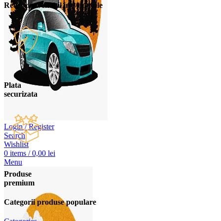
Retur convenabil in 30 de zile
Plata
securizata
Login / Register
Search
Wishlist
0
items
/
0,00
lei
Menu
Produse
premium
Categorii produse populare