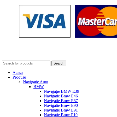
Search
Acasa
Produse
Navigatie Auto
BMW
Navigație BMW E39
Navigatie Bmw E46
Navigatie Bmw E87
Navigatie Bmw E90
Navigatie Bmw E91
Navigatie Bmw F10