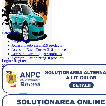
Produse
premium
Categorii produse populare
Categories
All
products
Accesorii auto masina
59 products
Accesorii Dacia Duster 3
16 products
Accesorii Dacia Jogger
7 products
Accesorii Dacia Spring
18 products
Login / Register
Search
Wishlist
0
items
/
0,00
lei
Menu