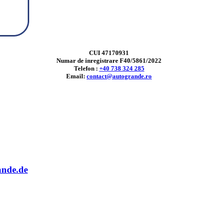
CUI 47170931
Numar de inregistrare F40/5861/2022
Telefon :
+40 738 324 285
Email:
contact@autogrande.ro
ande.de