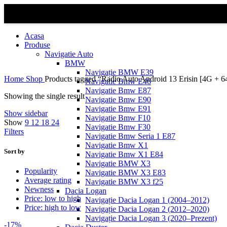
Acasa
Produse
Navigatie Auto
BMW
Navigație BMW E39
Home
Shop
Products tagged “Radio Auto Android 13 Erisin [4G + 
Navigatie Bmw E46
Navigatie Bmw E87
Showing the single result
Navigatie Bmw E90
Navigatie Bmw E91
Show sidebar
Navigatie Bmw F10
Show
9
12
18
24
Navigatie Bmw F30
Filters
Navigatie Bmw Seria 1 E87
Navigatie Bmw X1
Sort by
Navigatie Bmw X1 E84
Navigatie BMW X3
Popularity
Navigatie BMW X3 E83
Average rating
Navigatie BMW X3 f25
Newness
Dacia Logan
Price: low to high
Navigație Dacia Logan 1 (2004–2012)
Price: high to low
Navigație Dacia Logan 2 (2012–2020)
Navigație Dacia Logan 3 (2020–Prezent)
-17%