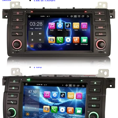
Dacia Duster
Navigatie Duster 2011
Navigatie Duster 2019
Audi
Navigatie Audi A3 8p
Navigatie Audi A4
Navigatie Audi A4 B6
Navigatie Audi A4 B7
Navigatie Audi A4 B8
Navigatie Audi A5
Navigatie Audi A6 C5
Navigatie Audi A6 C6
Navigatie Audi A6 C7
Navigatie Audi Q5
Ford
Navigație Ford Fiesta
Navigație Ford Focus 1
Navigație Ford Focus 2
Navigație Ford Focus MK3
Navigație Ford Mondeo MK3
Navigație Ford Mondeo MK4
Navigație Ford Transit
Mercedes
Navigație Mercedes C Class W203
Navigație Mercedes C Class W204