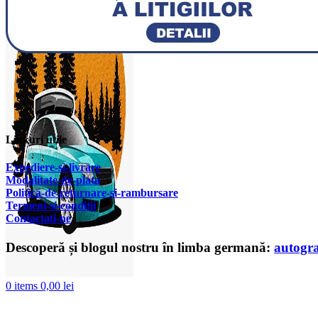
Linkuri utile
Expediere-si-livrare
Modalitate-de-plata
Politica-de-returnare-si-rambursare
T
ermeni-si-conditii
Contactati-ne
Descoperă și blogul nostru în limba germană:
autogr
0
items
0,00
lei