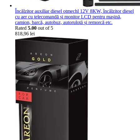
Încălzitor auxiliar diesel otmechl 12V 8KW, încălzitor diesel
cu aer cu telecomandă și monitor LCD pentru mașină,
camion, barcă, autobuz, autorulotă și remorcă etc.
Rated
5.00
out of 5
818,96
lei