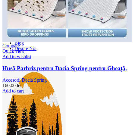
Accesorii Dacia Duster 3
Accesorii Duster 2
Accesorii Dacia Jogger
Parfum masina
Copertine auto
Incalzitor diesel
Antifurt masina
Blog
Compare
Despre Noi
Quick view
Add to wishlist
Husă Parbriz pentru Dacia Spring pentru Gheață,
Accesorii Dacia Spring
160,00
lei
Add to cart