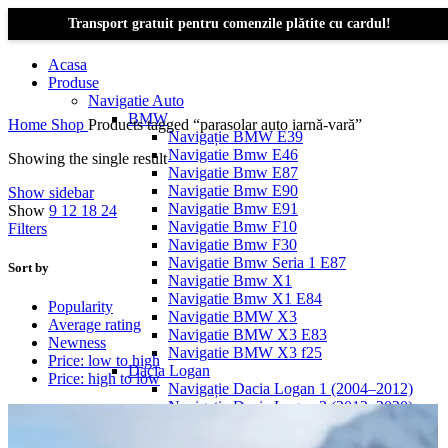
Transport gratuit pentru comenzile plătite cu cardul!
Acasa
Produse
Navigatie Auto
BMW
Home
Shop
Products tagged “parasolar auto iarnă-vară”
Navigație BMW E39
Navigatie Bmw E46
Showing the single result
Navigatie Bmw E87
Navigatie Bmw E90
Show sidebar
Navigatie Bmw E91
Show
9
12
18
24
Navigatie Bmw F10
Filters
Navigatie Bmw F30
Navigatie Bmw Seria 1 E87
Sort by
Navigatie Bmw X1
Navigatie Bmw X1 E84
Popularity
Navigatie BMW X3
Average rating
Navigatie BMW X3 E83
Newness
Navigatie BMW X3 f25
Price: low to high
Dacia Logan
Price: high to low
Navigație Dacia Logan 1 (2004–2012)
Navigație Dacia Logan 2 (2012–2020)
Navigație Dacia Logan 3 (2020–Prezent)
Dacia Duster