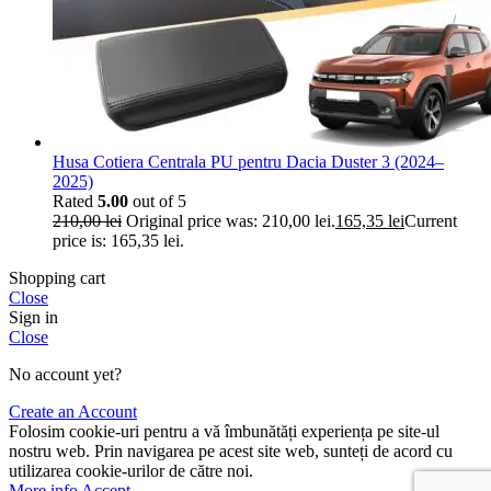
Husa Cotiera Centrala PU pentru Dacia Duster 3 (2024–
2025)
Rated
5.00
out of 5
210,00
lei
Original price was: 210,00 lei.
165,35
lei
Current
price is: 165,35 lei.
Shopping cart
Close
Sign in
Close
No account yet?
Create an Account
Folosim cookie-uri pentru a vă îmbunătăți experiența pe site-ul
nostru web. Prin navigarea pe acest site web, sunteți de acord cu
utilizarea cookie-urilor de către noi.
More info
Accept