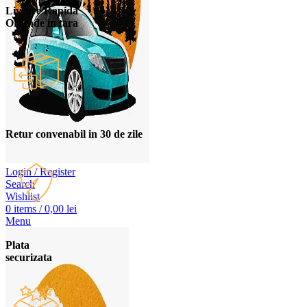
Livrare Rapida
Oriunde in tara
Retur convenabil in 30 de zile
Login / Register
Search
Wishlist
0
items
/
0,00
lei
Menu
Plata
securizata