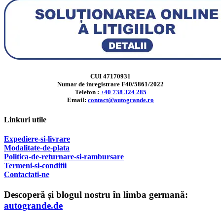
CUI 47170931
Numar de inregistrare F40/5861/2022
Telefon :
+40 738 324 285
Email:
contact@autogrande.ro
Linkuri utile
Expediere-si-livrare
Modalitate-de-plata
Politica-de-returnare-si-rambursare
T
ermeni-si-conditii
Contactati-ne
Descoperă și blogul nostru în limba germană:
autogrande.de