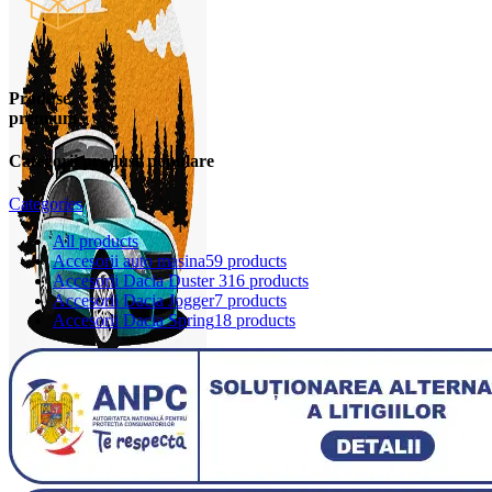
Produse
premium
Categorii produse populare
Categories
All
products
Accesorii auto masina
59 products
Accesorii Dacia Duster 3
16 products
Accesorii Dacia Jogger
7 products
Accesorii Dacia Spring
18 products
0
items
0,00
lei