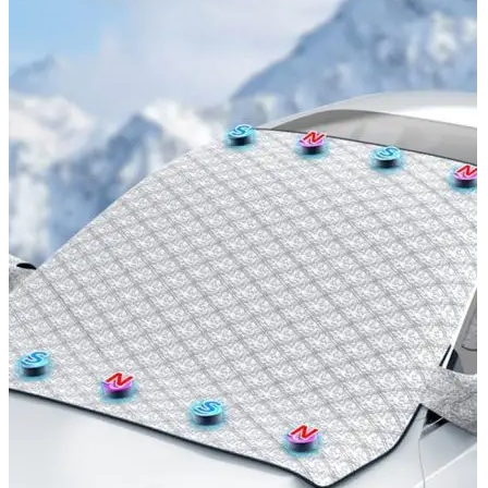
Navigatie Duster 2011
Navigatie Duster 2019
Audi
Navigatie Audi A3 8p
Navigatie Audi A4
Navigatie Audi A4 B6
Navigatie Audi A4 B7
Navigatie Audi A4 B8
Navigatie Audi A5
Navigatie Audi A6 C5
Navigatie Audi A6 C6
Navigatie Audi A6 C7
Navigatie Audi Q5
Ford
Navigație Ford Fiesta
Navigație Ford Focus 1
Navigație Ford Focus 2
Navigație Ford Focus MK3
Navigație Ford Mondeo MK3
Navigație Ford Mondeo MK4
Navigație Ford Transit
Mercedes
Navigație Mercedes C Class W203
Navigație Mercedes C Class W204
Navigație Mercedes W203