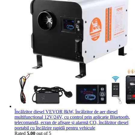
Încălzitor diesel VEVOR 8kW, încălzitor de aer diesel
multifuncțional 12V/24V, cu control prin aplicație Bluetooth,
telecomandă, ecran de afișare și alarmă CO, încălzitor diesel
portabil cu încălzire rapidă pentru vehicule
Rated
5.00
out of 5