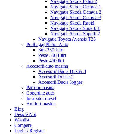
Navigație Skoda Fabia 2
Navigație Skoda Octavia 1
Navigație Skoda Octavia 2
Navigație Skoda Octavia 3
Navigație Skoda Rapid
Navigație Skoda Superb 1
Navigație Skoda Superb 2
Navigație Toyota Avensis T25
Portbagaj Plafon Auto
Sub 350 Litri
Peste 350 Litri
Peste 450 litri
Accesorii auto masina
Accesorii Dacia Duster 3
Accesorii Duster 2
Accesorii Dacia Jogger
Parfum masina
Copertine auto
Incalzitor diesel
Antifurt masina
Blog
Despre Noi
Wishlist
Compare
Login / Register