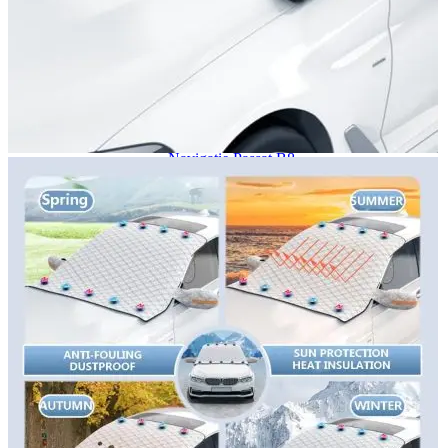
Navigație Mercedes W204
Navigație Mercedes W211
Navigație Mercedes Sprinter
Passat
Navigație Passat B5
Navigație Passat B5 5
Navigație Passat B6
Navigație Passat B7
Navigație Passat B8
Navigație Passat CC
Skoda
Navigație Skoda Fabia 1
Navigație Skoda Fabia 2
Navigație Skoda Octavia 1
Navigație Skoda Octavia 2
Navigație Skoda Octavia 3
Navigație Skoda Rapid
Navigație Skoda Superb 1
Navigație Skoda Superb 2
Navigație Toyota Avensis T25
Portbagaj Plafon Auto
Sub 350 Litri
Peste 350 Litri
Peste 450 litri
Accesorii auto masina