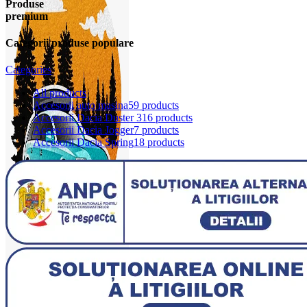
Produse
premium
Categorii produse populare
Categories
All
products
Accesorii auto masina
59 products
Accesorii Dacia Duster 3
16 products
Accesorii Dacia Jogger
7 products
Accesorii Dacia Spring
18 products
0
items
0,00
lei