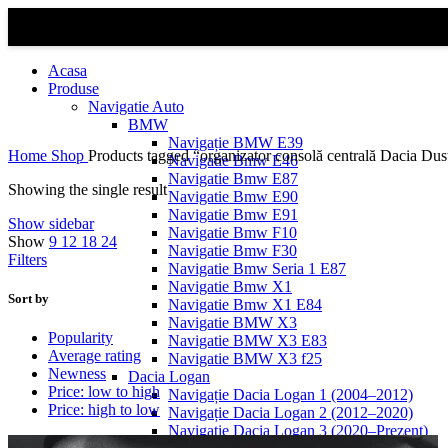
Acasa
Produse
Navigatie Auto
BMW
Navigație BMW E39
Home
Shop
Products tagged “organizator consolă centrală Dacia Dus
Navigatie Bmw E46
Navigatie Bmw E87
Showing the single result
Navigatie Bmw E90
Navigatie Bmw E91
Show sidebar
Navigatie Bmw F10
Show
9
12
18
24
Navigatie Bmw F30
Filters
Navigatie Bmw Seria 1 E87
Navigatie Bmw X1
Sort by
Navigatie Bmw X1 E84
Navigatie BMW X3
Popularity
Navigatie BMW X3 E83
Average rating
Navigatie BMW X3 f25
Newness
Dacia Logan
Price: low to high
Navigație Dacia Logan 1 (2004–2012)
Price: high to low
Navigație Dacia Logan 2 (2012–2020)
Navigație Dacia Logan 3 (2020–Prezent)