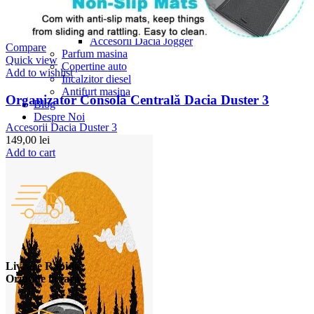
Accesorii auto masina
Accesorii Dacia Duster 3
Accesorii Duster 2
Accesorii Dacia Jogger
Compare
Parfum masina
Quick view
Copertine auto
Add to wishlist
Incalzitor diesel
Antifurt masina
Organizator Consolă Centrală Dacia Duster 3
Blog
Despre Noi
Accesorii Dacia Duster 3
149,00
lei
Add to cart
Livrare Rapida
Oriunde in tara