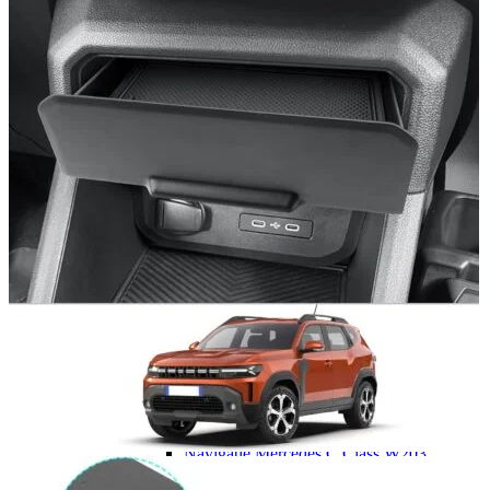
Dacia Duster
Navigatie Duster 2011
Navigatie Duster 2019
Audi
Navigatie Audi A3 8p
Navigatie Audi A4
Navigatie Audi A4 B6
Navigatie Audi A4 B7
Navigatie Audi A4 B8
Navigatie Audi A5
Navigatie Audi A6 C5
Navigatie Audi A6 C6
Navigatie Audi A6 C7
Navigatie Audi Q5
Ford
Navigație Ford Fiesta
Navigație Ford Focus 1
Navigație Ford Focus 2
Navigație Ford Focus MK3
Navigație Ford Mondeo MK3
Navigație Ford Mondeo MK4
Navigație Ford Transit
Mercedes
Navigație Mercedes C Class W203
Navigație Mercedes C Class W204