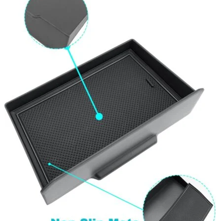
Navigație Mercedes W203
Navigație Mercedes W204
Navigație Mercedes W211
Navigație Mercedes Sprinter
Passat
Navigație Passat B5
Navigație Passat B5 5
Navigație Passat B6
Navigație Passat B7
Navigație Passat B8
Navigație Passat CC
Skoda
Navigație Skoda Fabia 1
Navigație Skoda Fabia 2
Navigație Skoda Octavia 1
Navigație Skoda Octavia 2
Navigație Skoda Octavia 3
Navigație Skoda Rapid
Navigație Skoda Superb 1
Navigație Skoda Superb 2
Navigație Toyota Avensis T25
Portbagaj Plafon Auto
Sub 350 Litri
Peste 350 Litri
Peste 450 litri