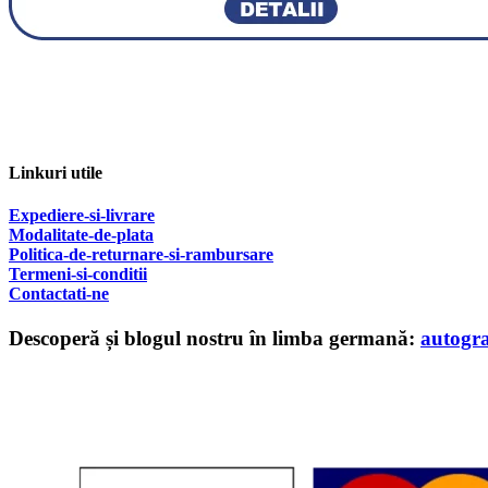
Linkuri utile
Expediere-si-livrare
Modalitate-de-plata
Politica-de-returnare-si-rambursare
T
ermeni-si-conditii
Contactati-ne
Descoperă și blogul nostru în limba germană:
autogr