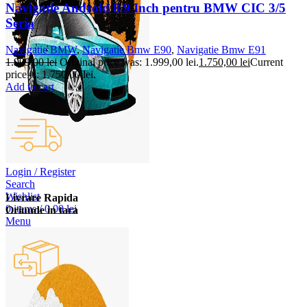
Navigatie Android 8.9 Inch pentru BMW CIC 3/5
Seria
Navigatie BMW
,
Navigatie Bmw E90
,
Navigatie Bmw E91
1.999,00
lei
Original price was: 1.999,00 lei.
1.750,00
lei
Current
price is: 1.750,00 lei.
Add to cart
Login / Register
Search
Wishlist
Livrare Rapida
0
items
/
0,00
lei
Oriunde in tara
Menu