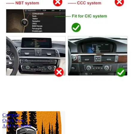
Accesorii Dacia Duster 3
Accesorii Duster 2
Accesorii Dacia Jogger
Parfum masina
Copertine auto
Incalzitor diesel
Antifurt masina
Blog
Despre Noi
Compare
Quick view
Add to wishlist