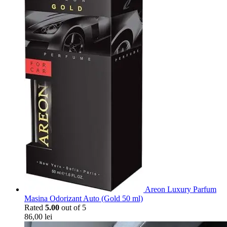
Areon Luxury Parfum
Masina Odorizant Auto (Gold 50 ml)
Rated
5.00
out of 5
86,00
lei