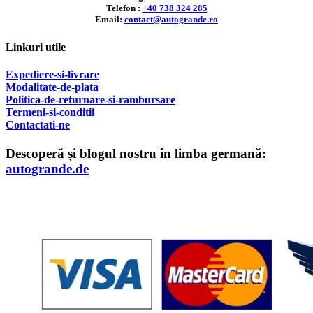
Telefon :
+40 738 324 285
Email:
contact@autogrande.ro
Linkuri utile
Expediere-si-livrare
Modalitate-de-plata
Politica-de-returnare-si-rambursare
T
ermeni-si-conditii
Contactati-ne
Descoperă și blogul nostru în limba germană:
autogrande.de