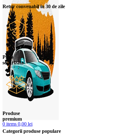
Retur convenabil in 30 de zile
Plata
securizata
Produse
premium
0
items
0,00
lei
Categorii produse populare