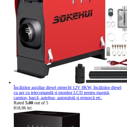
Încălzitor auxiliar diesel otmechl 12V 8KW, încălzitor diesel
cu aer cu telecomandă și monitor LCD pentru mașină,
camion, barcă, autobuz, autorulotă și remorcă etc.
Rated
5.00
out of 5
818,96
lei