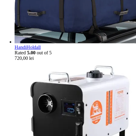
HandiHoldall
Rated
5.00
out of 5
720,00
lei