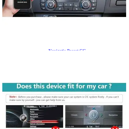
Navigație Mercedes W204
Navigație Mercedes W211
Navigație Mercedes Sprinter
Passat
Navigație Passat B5
Navigație Passat B5 5
Navigație Passat B6
Navigație Passat B7
Navigație Passat B8
Navigație Passat CC
Skoda
Navigație Skoda Fabia 1
Navigație Skoda Fabia 2
Navigație Skoda Octavia 1
Navigație Skoda Octavia 2
Navigație Skoda Octavia 3
Navigație Skoda Rapid
Navigație Skoda Superb 1
Navigație Skoda Superb 2
Navigație Toyota Avensis T25
Portbagaj Plafon Auto
Sub 350 Litri
Peste 350 Litri
Peste 450 litri
Accesorii auto masina