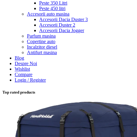
Peste 350 Litri
Peste 450 litri
Accesorii auto masina
Accesorii Dacia Duster 3
Accesorii Duster 2
Accesorii Dacia Jogger
Parfum masina
Copertine auto
Incalzitor diesel
Antifurt masina
Blog
Despre Noi
Wishlist
Compare
Login / Register
Top rated products