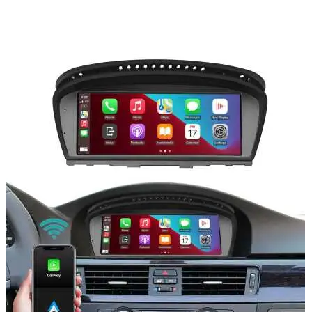
Navigatie Duster 2011
Navigatie Duster 2019
Audi
Navigatie Audi A3 8p
Navigatie Audi A4
Navigatie Audi A4 B6
Navigatie Audi A4 B7
Navigatie Audi A4 B8
Navigatie Audi A5
Navigatie Audi A6 C5
Navigatie Audi A6 C6
Navigatie Audi A6 C7
Navigatie Audi Q5
Ford
Navigație Ford Fiesta
Navigație Ford Focus 1
Navigație Ford Focus 2
Navigație Ford Focus MK3
Navigație Ford Mondeo MK3
Navigație Ford Mondeo MK4
Navigație Ford Transit
Mercedes
Navigație Mercedes C Class W203
Navigație Mercedes C Class W204
Navigație Mercedes W203