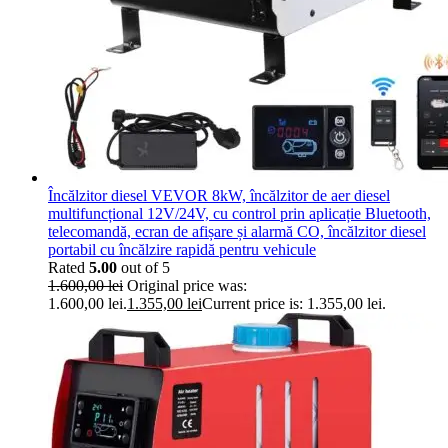
Încălzitor diesel VEVOR 8kW, încălzitor de aer diesel
multifuncțional 12V/24V, cu control prin aplicație Bluetooth,
telecomandă, ecran de afișare și alarmă CO, încălzitor diesel
portabil cu încălzire rapidă pentru vehicule
Rated
5.00
out of 5
1.600,00
lei
Original price was:
1.600,00 lei.
1.355,00
lei
Current price is: 1.355,00 lei.