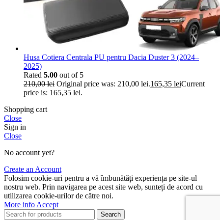
Husa Cotiera Centrala PU pentru Dacia Duster 3 (2024–
2025)
Rated
5.00
out of 5
210,00
lei
Original price was: 210,00 lei.
165,35
lei
Current
price is: 165,35 lei.
Shopping cart
Close
Sign in
Close
No account yet?
Create an Account
Folosim cookie-uri pentru a vă îmbunătăți experiența pe site-ul
nostru web. Prin navigarea pe acest site web, sunteți de acord cu
utilizarea cookie-urilor de către noi.
More info
Accept
Search