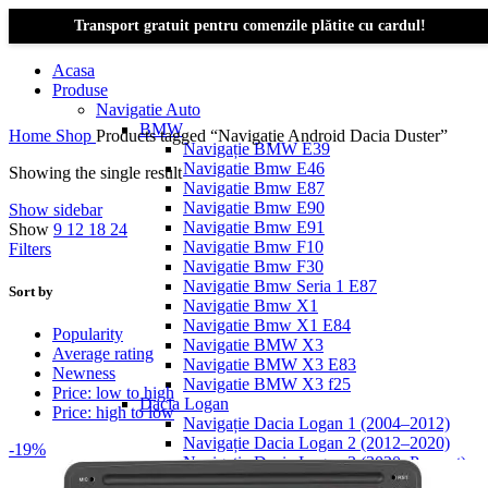
Transport gratuit pentru comenzile plătite cu cardul!
Acasa
Produse
Navigatie Auto
BMW
Home
Shop
Products tagged “Navigație Android Dacia Duster”
Navigație BMW E39
Navigatie Bmw E46
Showing the single result
Navigatie Bmw E87
Navigatie Bmw E90
Show sidebar
Navigatie Bmw E91
Show
9
12
18
24
Navigatie Bmw F10
Filters
Navigatie Bmw F30
Navigatie Bmw Seria 1 E87
Sort by
Navigatie Bmw X1
Navigatie Bmw X1 E84
Popularity
Navigatie BMW X3
Average rating
Navigatie BMW X3 E83
Newness
Navigatie BMW X3 f25
Price: low to high
Dacia Logan
Price: high to low
Navigație Dacia Logan 1 (2004–2012)
Navigație Dacia Logan 2 (2012–2020)
-19%
Navigație Dacia Logan 3 (2020–Prezent)
Dacia Duster