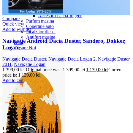
Accesorii Dacia Duster 3
Accesorii Duster 2
Accesorii Dacia Jogger
Compare
Parfum masina
Quick view
Copertine auto
Add to wishlist
Incalzitor diesel
Antifurt masina
Navigație Android Dacia Duster, Sandero, Dokker,
Blog
Logan,
Despre Noi
Navigație Dacia Duster
,
Navigație Dacia Logan 2
,
Navigație Duster
2011
,
Navigație Logan
1.399,00
lei
Original price was: 1.399,00 lei.
1.139,00
lei
Current
price is: 1.139,00 lei.
Add to cart
Livrare Rapida