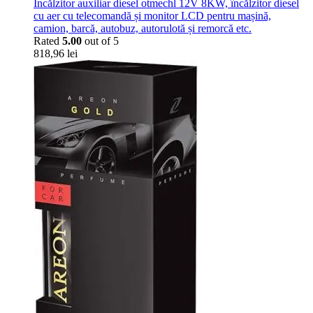
Încălzitor auxiliar diesel otmechl 12V 8KW, încălzitor diesel
cu aer cu telecomandă și monitor LCD pentru mașină,
camion, barcă, autobuz, autorulotă și remorcă etc.
Rated
5.00
out of 5
818,96
lei