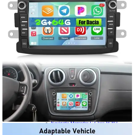
Navigatie Duster 2011
Navigatie Duster 2019
Audi
Navigatie Audi A3 8p
Navigatie Audi A4
Navigatie Audi A4 B6
Navigatie Audi A4 B7
Navigatie Audi A4 B8
Navigatie Audi A5
Navigatie Audi A6 C5
Navigatie Audi A6 C6
Navigatie Audi A6 C7
Navigatie Audi Q5
Ford
Navigație Ford Fiesta
Navigație Ford Focus 1
Navigație Ford Focus 2
Navigație Ford Focus MK3
Navigație Ford Mondeo MK3
Navigație Ford Mondeo MK4
Navigație Ford Transit
Mercedes
Navigație Mercedes C Class W203
Navigație Mercedes C Class W204
Navigație Mercedes W203