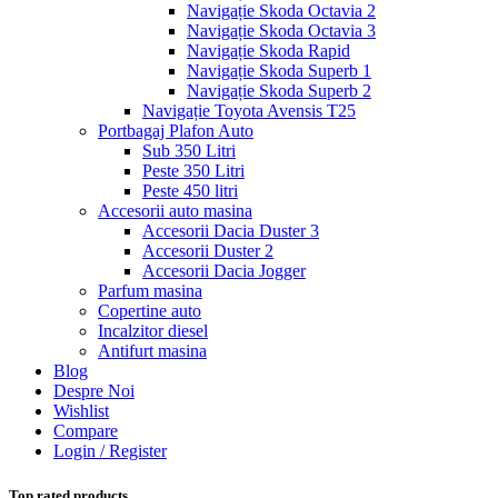
Navigație Skoda Octavia 2
Navigație Skoda Octavia 3
Navigație Skoda Rapid
Navigație Skoda Superb 1
Navigație Skoda Superb 2
Navigație Toyota Avensis T25
Portbagaj Plafon Auto
Sub 350 Litri
Peste 350 Litri
Peste 450 litri
Accesorii auto masina
Accesorii Dacia Duster 3
Accesorii Duster 2
Accesorii Dacia Jogger
Parfum masina
Copertine auto
Incalzitor diesel
Antifurt masina
Blog
Despre Noi
Wishlist
Compare
Login / Register
Top rated products