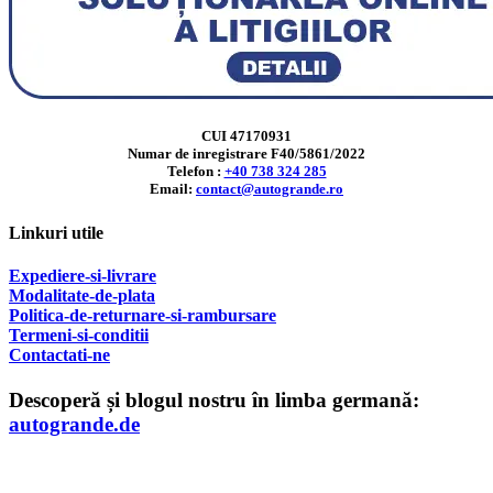
CUI 47170931
Numar de inregistrare F40/5861/2022
Telefon :
+40 738 324 285
Email:
contact@autogrande.ro
Linkuri utile
Expediere-si-livrare
Modalitate-de-plata
Politica-de-returnare-si-rambursare
T
ermeni-si-conditii
Contactati-ne
Descoperă și blogul nostru în limba germană:
autogrande.de