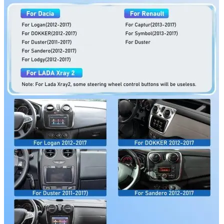
Navigație Mercedes W204
Navigație Mercedes W211
Navigație Mercedes Sprinter
Passat
Navigație Passat B5
Navigație Passat B5 5
Navigație Passat B6
Navigație Passat B7
Navigație Passat B8
Navigație Passat CC
Skoda
Navigație Skoda Fabia 1
Navigație Skoda Fabia 2
Navigație Skoda Octavia 1
Navigație Skoda Octavia 2
Navigație Skoda Octavia 3
Navigație Skoda Rapid
Navigație Skoda Superb 1
Navigație Skoda Superb 2
Navigație Toyota Avensis T25
Portbagaj Plafon Auto
Sub 350 Litri
Peste 350 Litri
Peste 450 litri
Accesorii auto masina