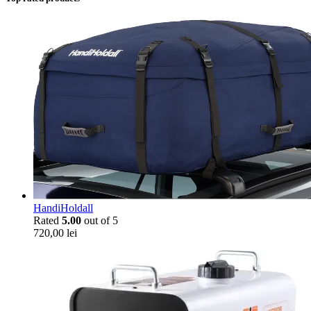
HandiHoldall
Rated
5.00
out of 5
720,00
lei