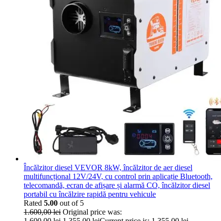
Încălzitor diesel VEVOR 8kW, încălzitor de aer diesel
multifuncțional 12V/24V, cu control prin aplicație Bluetooth,
telecomandă, ecran de afișare și alarmă CO, încălzitor diesel
portabil cu încălzire rapidă pentru vehicule
Rated
5.00
out of 5
1.600,00
lei
Original price was:
1.600,00 lei.
1.355,00
lei
Current price is: 1.355,00 lei.