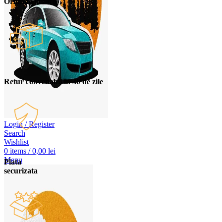
Oriunde in tara
Retur convenabil in 30 de zile
Login / Register
Search
Wishlist
0
items
/
0,00
lei
Menu
Plata
securizata