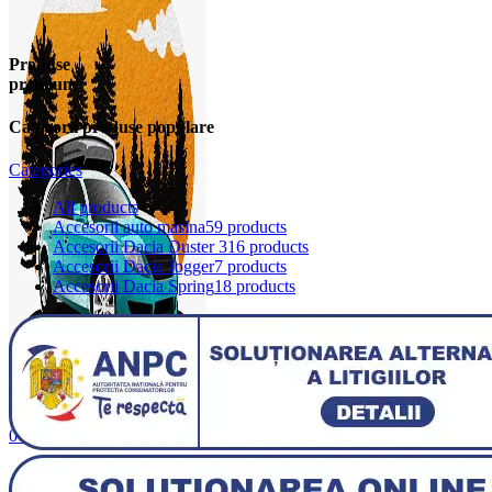
Produse
premium
Categorii produse populare
Categories
All
products
Accesorii auto masina
59 products
Accesorii Dacia Duster 3
16 products
Accesorii Dacia Jogger
7 products
Accesorii Dacia Spring
18 products
0
items
0,00
lei