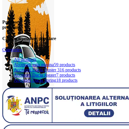
Produse
premium
Categorii produse populare
Categories
All
products
Accesorii auto masina
59 products
Accesorii Dacia Duster 3
16 products
Accesorii Dacia Jogger
7 products
Accesorii Dacia Spring
18 products
0
items
0,00
lei