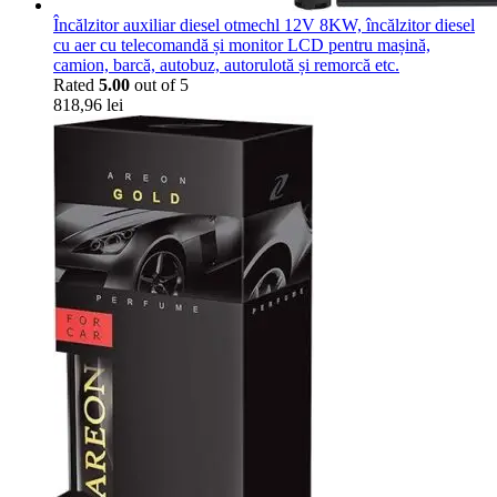
Încălzitor auxiliar diesel otmechl 12V 8KW, încălzitor diesel
cu aer cu telecomandă și monitor LCD pentru mașină,
camion, barcă, autobuz, autorulotă și remorcă etc.
Rated
5.00
out of 5
818,96
lei