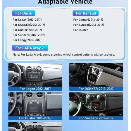
Navigație Mercedes W204
Navigație Mercedes W211
Navigație Mercedes Sprinter
Passat
Navigație Passat B5
Navigație Passat B5 5
Navigație Passat B6
Navigație Passat B7
Navigație Passat B8
Navigație Passat CC
Skoda
Navigație Skoda Fabia 1
Navigație Skoda Fabia 2
Navigație Skoda Octavia 1
Navigație Skoda Octavia 2
Navigație Skoda Octavia 3
Navigație Skoda Rapid
Navigație Skoda Superb 1
Navigație Skoda Superb 2
Navigație Toyota Avensis T25
Portbagaj Plafon Auto
Sub 350 Litri
Peste 350 Litri
Peste 450 litri
Accesorii auto masina