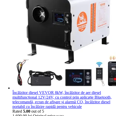
Încălzitor diesel VEVOR 8kW, încălzitor de aer diesel
multifuncțional 12V/24V, cu control prin aplicație Bluetooth,
telecomandă, ecran de afișare și alarmă CO, încălzitor diesel
portabil cu încălzire rapidă pentru vehicule
Rated
5.00
out of 5
1.600,00
lei
Original price was: