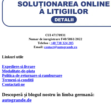
CUI 47170931
Numar de inregistrare F40/5861/2022
Telefon :
+40 738 324 285
Email:
contact@autogrande.ro
Linkuri utile
Expediere-si-livrare
Modalitate-de-plata
Politica-de-returnare-si-rambursare
T
ermeni-si-conditii
Contactati-ne
Descoperă și blogul nostru în limba germană:
autogrande.de