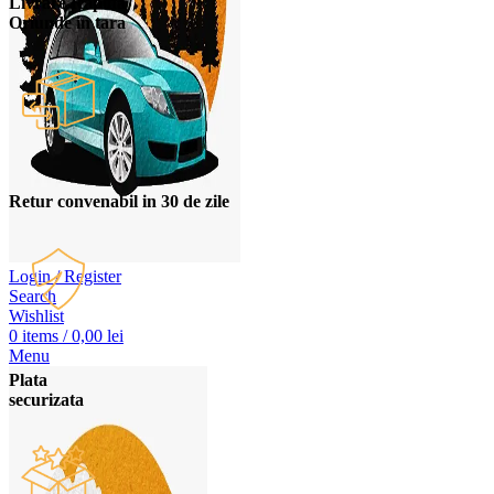
Livrare Rapida
Oriunde in tara
Retur convenabil in 30 de zile
Login / Register
Search
Wishlist
0
items
/
0,00
lei
Menu
Plata
securizata