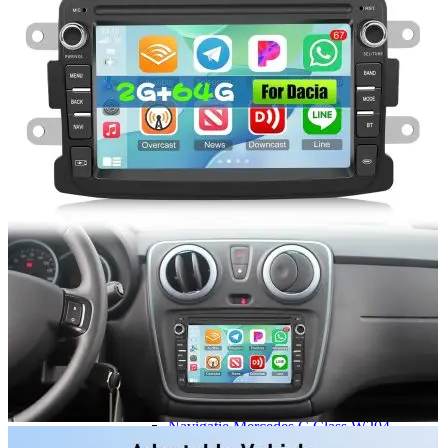
Navigatie Duster 2011
Navigatie Duster 2019
Audi
Navigatie Audi A3 8p
Navigatie Audi A4
Navigatie Audi A4 B6
Navigatie Audi A4 B7
Navigatie Audi A4 B8
Navigatie Audi A5
Navigatie Audi A6 C5
Navigatie Audi A6 C6
Navigatie Audi A6 C7
Navigatie Audi Q5
Ford
Navigație Ford Fiesta
Navigație Ford Focus 1
Navigație Ford Focus 2
Navigație Ford Focus MK3
Navigație Ford Mondeo MK3
Navigație Ford Mondeo MK4
Navigație Ford Transit
Mercedes
Navigație Mercedes C Class W203
Navigație Mercedes C Class W204
Navigație Mercedes W203