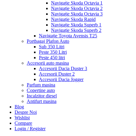
Navigație Skoda Octavia 1
Navigație Skoda Octavia 2
Navigație Skoda Octavia 3
Navigație Skoda Rapid
Navigație Skoda Superb 1
Navigație Skoda Superb 2
Navigație Toyota Avensis T25
Portbagaj Plafon Auto
Sub 350 Litri
Peste 350 Litri
Peste 450 litri
Accesorii auto masina
Accesorii Dacia Duster 3
Accesorii Duster 2
Accesorii Dacia Jogger
Parfum masina
Copertine auto
Incalzitor diesel
Antifurt masina
Blog
Despre Noi
Wishlist
Compare
Login / Register