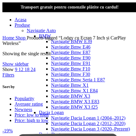
Transport gratuit pentru comenzile plătite cu cardul!
Acasa
Produse
Navigatie Auto
BMW
Home
Shop
Products tagged “Lodgy cu Ecran 7 Inch și CarPlay
Navigație BMW E39
Wireless”
Navigatie Bmw E46
Navigatie Bmw E87
Showing the single result
Navigatie Bmw E90
Navigatie Bmw E91
Show sidebar
Navigatie Bmw F10
Show
9
12
18
24
Navigatie Bmw F30
Filters
Navigatie Bmw Seria 1 E87
Navigatie Bmw X1
Sort by
Navigatie Bmw X1 E84
Navigatie BMW X3
Popularity
Navigatie BMW X3 E83
Average rating
Navigatie BMW X3 f25
Newness
Dacia Logan
Price: low to high
Navigație Dacia Logan 1 (2004–2012)
Price: high to low
Navigație Dacia Logan 2 (2012–2020)
Navigație Dacia Logan 3 (2020–Prezent)
-19%
Dacia Duster