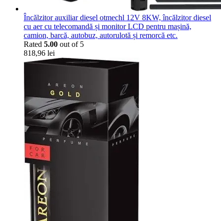
Încălzitor auxiliar diesel otmechl 12V 8KW, încălzitor diesel
cu aer cu telecomandă și monitor LCD pentru mașină,
camion, barcă, autobuz, autorulotă și remorcă etc.
Rated
5.00
out of 5
818,96
lei