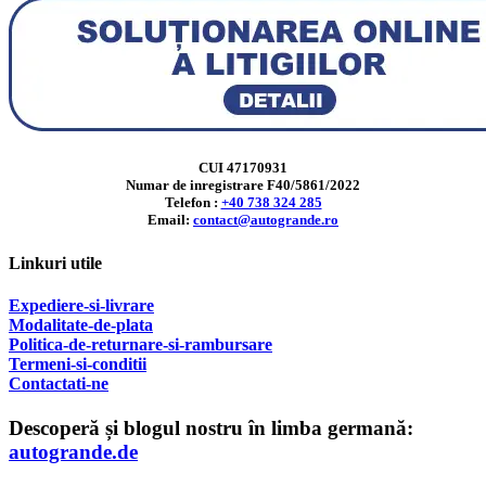
CUI 47170931
Numar de inregistrare F40/5861/2022
Telefon :
+40 738 324 285
Email:
contact@autogrande.ro
Linkuri utile
Expediere-si-livrare
Modalitate-de-plata
Politica-de-returnare-si-rambursare
T
ermeni-si-conditii
Contactati-ne
Descoperă și blogul nostru în limba germană:
autogrande.de