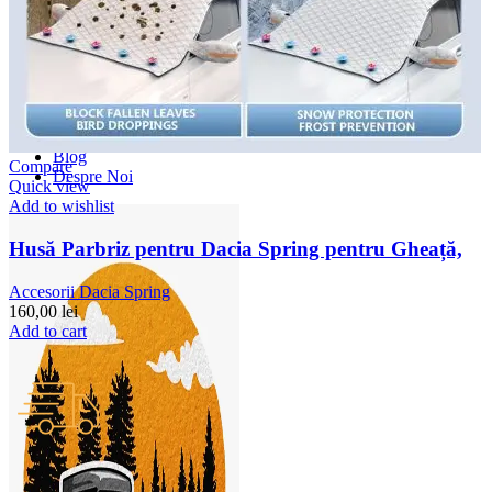
Accesorii Dacia Duster 3
Accesorii Duster 2
Accesorii Dacia Jogger
Parfum masina
Copertine auto
Incalzitor diesel
Antifurt masina
Blog
Compare
Despre Noi
Quick view
Add to wishlist
Husă Parbriz pentru Dacia Spring pentru Gheață,
Accesorii Dacia Spring
160,00
lei
Add to cart