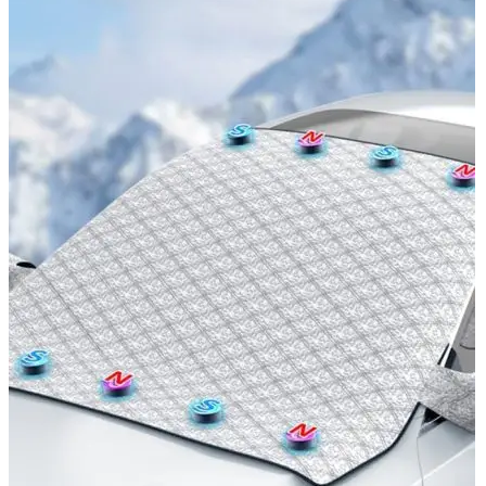
Navigatie Duster 2011
Navigatie Duster 2019
Audi
Navigatie Audi A3 8p
Navigatie Audi A4
Navigatie Audi A4 B6
Navigatie Audi A4 B7
Navigatie Audi A4 B8
Navigatie Audi A5
Navigatie Audi A6 C5
Navigatie Audi A6 C6
Navigatie Audi A6 C7
Navigatie Audi Q5
Ford
Navigație Ford Fiesta
Navigație Ford Focus 1
Navigație Ford Focus 2
Navigație Ford Focus MK3
Navigație Ford Mondeo MK3
Navigație Ford Mondeo MK4
Navigație Ford Transit
Mercedes
Navigație Mercedes C Class W203
Navigație Mercedes C Class W204
Navigație Mercedes W203