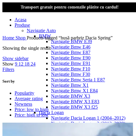
Transport gratuit pentru comenzile plătite cu cardul!
Acasa
Produse
Navigatie Auto
BMW
Home
Shop
Products tagged “husă parbriz Dacia Spring”
Navigație BMW E39
Navigatie Bmw E46
Showing the single result
Navigatie Bmw E87
Navigatie Bmw E90
Show sidebar
Navigatie Bmw E91
Show
9
12
18
24
Navigatie Bmw F10
Filters
Navigatie Bmw F30
Navigatie Bmw Seria 1 E87
Sort by
Navigatie Bmw X1
Navigatie Bmw X1 E84
Popularity
Navigatie BMW X3
Average rating
Navigatie BMW X3 E83
Newness
Navigatie BMW X3 f25
Price: low to high
Dacia Logan
Price: high to low
Navigație Dacia Logan 1 (2004–2012)
Navigație Dacia Logan 2 (2012–2020)
Navigație Dacia Logan 3 (2020–Prezent)
Dacia Duster