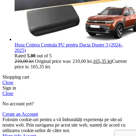
Husa Cotiera Centrala PU pentru Dacia Duster 3 (2024–
2025)
Rated
5.00
out of 5
210,00
lei
Original price was: 210,00 lei.
165,35
lei
Current
price is: 165,35 lei.
Shopping cart
Close
Sign in
Close
No account yet?
Create an Account
Folosim cookie-uri pentru a vă îmbunătăți experiența pe site-ul
nostru web. Prin navigarea pe acest site web, sunteți de acord cu
utilizarea cookie-urilor de către noi.
More info
Accept