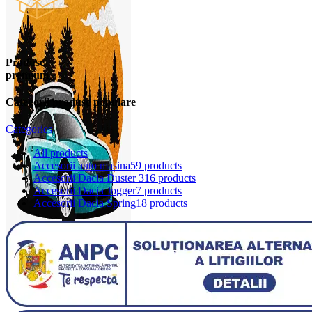
Produse
premium
Categorii produse populare
Categories
All
products
Accesorii auto masina
59 products
Accesorii Dacia Duster 3
16 products
Accesorii Dacia Jogger
7 products
Accesorii Dacia Spring
18 products
0
items
0,00
lei