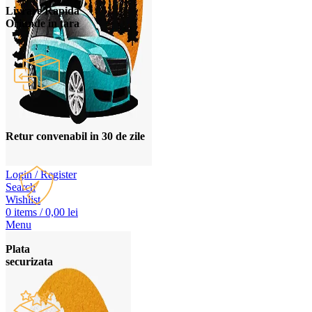
Livrare Rapida
Oriunde in tara
Retur convenabil in 30 de zile
Login / Register
Search
Wishlist
0
items
/
0,00
lei
Menu
Plata
securizata