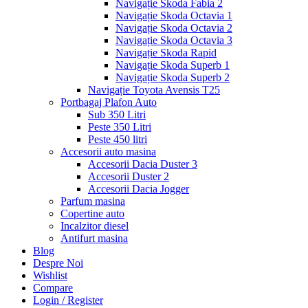
Navigație Skoda Fabia 2
Navigație Skoda Octavia 1
Navigație Skoda Octavia 2
Navigație Skoda Octavia 3
Navigație Skoda Rapid
Navigație Skoda Superb 1
Navigație Skoda Superb 2
Navigație Toyota Avensis T25
Portbagaj Plafon Auto
Sub 350 Litri
Peste 350 Litri
Peste 450 litri
Accesorii auto masina
Accesorii Dacia Duster 3
Accesorii Duster 2
Accesorii Dacia Jogger
Parfum masina
Copertine auto
Incalzitor diesel
Antifurt masina
Blog
Despre Noi
Wishlist
Compare
Login / Register