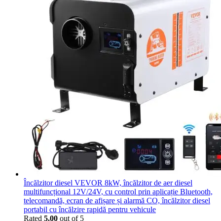
Încălzitor diesel VEVOR 8kW, încălzitor de aer diesel
multifuncțional 12V/24V, cu control prin aplicație Bluetooth,
telecomandă, ecran de afișare și alarmă CO, încălzitor diesel
portabil cu încălzire rapidă pentru vehicule
Rated
5.00
out of 5