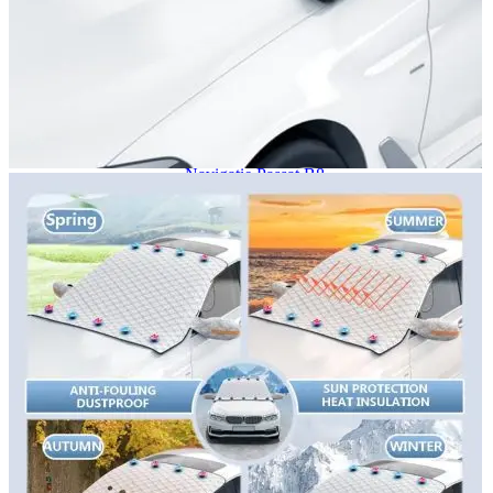
Navigație Mercedes W204
Navigație Mercedes W211
Navigație Mercedes Sprinter
Passat
Navigație Passat B5
Navigație Passat B5 5
Navigație Passat B6
Navigație Passat B7
Navigație Passat B8
Navigație Passat CC
Skoda
Navigație Skoda Fabia 1
Navigație Skoda Fabia 2
Navigație Skoda Octavia 1
Navigație Skoda Octavia 2
Navigație Skoda Octavia 3
Navigație Skoda Rapid
Navigație Skoda Superb 1
Navigație Skoda Superb 2
Navigație Toyota Avensis T25
Portbagaj Plafon Auto
Sub 350 Litri
Peste 350 Litri
Peste 450 litri
Accesorii auto masina