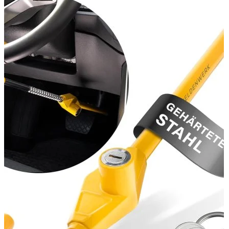
Dacia Duster
Navigatie Duster 2011
Navigatie Duster 2019
Audi
Navigatie Audi A3 8p
Navigatie Audi A4
Navigatie Audi A4 B6
Navigatie Audi A4 B7
Navigatie Audi A4 B8
Navigatie Audi A5
Navigatie Audi A6 C5
Navigatie Audi A6 C6
Navigatie Audi A6 C7
Navigatie Audi Q5
Ford
Navigație Ford Fiesta
Navigație Ford Focus 1
Navigație Ford Focus 2
Navigație Ford Focus MK3
Navigație Ford Mondeo MK3
Navigație Ford Mondeo MK4
Navigație Ford Transit
Mercedes
Navigație Mercedes C Class W203
Navigație Mercedes C Class W204