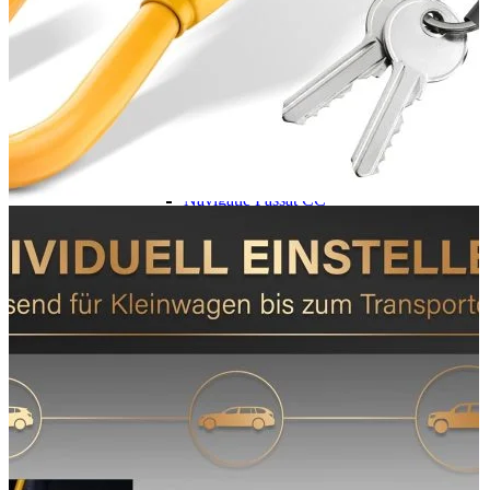
Navigație Mercedes W203
Navigație Mercedes W204
Navigație Mercedes W211
Navigație Mercedes Sprinter
Passat
Navigație Passat B5
Navigație Passat B5 5
Navigație Passat B6
Navigație Passat B7
Navigație Passat B8
Navigație Passat CC
Skoda
Navigație Skoda Fabia 1
Navigație Skoda Fabia 2
Navigație Skoda Octavia 1
Navigație Skoda Octavia 2
Navigație Skoda Octavia 3
Navigație Skoda Rapid
Navigație Skoda Superb 1
Navigație Skoda Superb 2
Navigație Toyota Avensis T25
Portbagaj Plafon Auto
Sub 350 Litri
Peste 350 Litri
Peste 450 litri