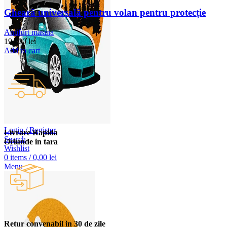
Gheară universală pentru volan pentru protecție
Antifurt masina
194,00
lei
Add to cart
Login / Register
Livrare Rapida
Search
Oriunde in tara
Wishlist
0
items
/
0,00
lei
Menu
Retur convenabil in 30 de zile