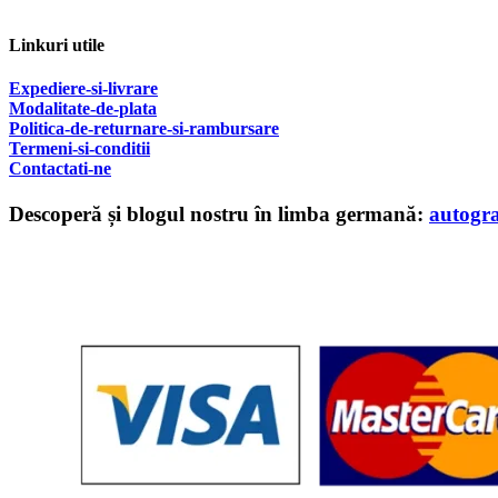
Linkuri utile
Expediere-si-livrare
Modalitate-de-plata
Politica-de-returnare-si-rambursare
T
ermeni-si-conditii
Contactati-ne
Descoperă și blogul nostru în limba germană:
autogr