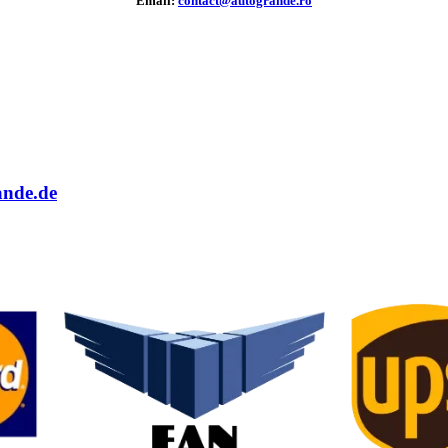
Email:
contact@autogrande.ro
ande.de