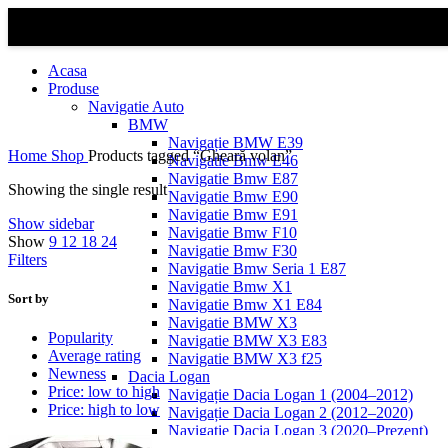
Acasa
Produse
Navigatie Auto
BMW
Navigație BMW E39
Home
Shop
Products tagged “Gheară volan”
Navigatie Bmw E46
Navigatie Bmw E87
Showing the single result
Navigatie Bmw E90
Navigatie Bmw E91
Show sidebar
Navigatie Bmw F10
Show
9
12
18
24
Navigatie Bmw F30
Filters
Navigatie Bmw Seria 1 E87
Navigatie Bmw X1
Sort by
Navigatie Bmw X1 E84
Navigatie BMW X3
Popularity
Navigatie BMW X3 E83
Average rating
Navigatie BMW X3 f25
Newness
Dacia Logan
Price: low to high
Navigație Dacia Logan 1 (2004–2012)
Price: high to low
Navigație Dacia Logan 2 (2012–2020)
Navigație Dacia Logan 3 (2020–Prezent)