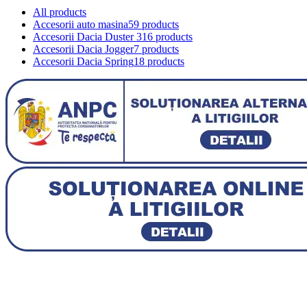
All
products
Accesorii auto masina
59 products
Accesorii Dacia Duster 3
16 products
Accesorii Dacia Jogger
7 products
Accesorii Dacia Spring
18 products