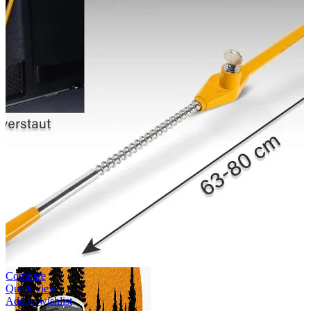
Accesorii auto masina
Accesorii Dacia Duster 3
Accesorii Duster 2
Accesorii Dacia Jogger
Parfum masina
Copertine auto
Incalzitor diesel
Antifurt masina
Blog
Despre Noi
Compare
Quick view
Add to wishlist