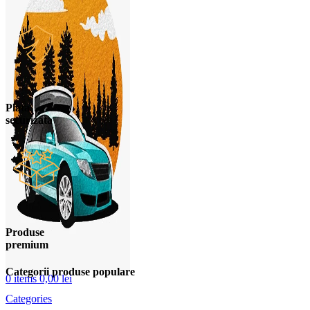
Plata
securizata
Produse
premium
Categorii produse populare
0
items
0,00
lei
Categories