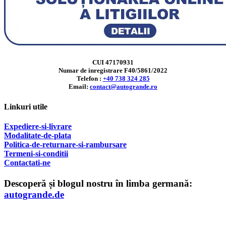
CUI 47170931
Numar de inregistrare F40/5861/2022
Telefon :
+40 738 324 285
Email:
contact@autogrande.ro
Linkuri utile
Expediere-si-livrare
Modalitate-de-plata
Politica-de-returnare-si-rambursare
T
ermeni-si-conditii
Contactati-ne
Descoperă și blogul nostru în limba germană:
autogrande.de