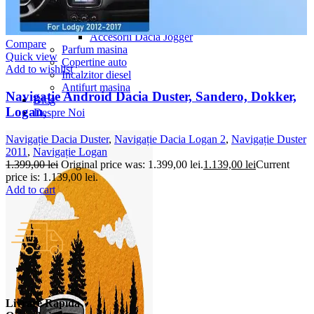
Accesorii Dacia Duster 3
Accesorii Duster 2
Accesorii Dacia Jogger
Compare
Parfum masina
Quick view
Copertine auto
Add to wishlist
Incalzitor diesel
Antifurt masina
Navigație Android Dacia Duster, Sandero, Dokker,
Blog
Logan,
Despre Noi
Navigație Dacia Duster
,
Navigație Dacia Logan 2
,
Navigație Duster
2011
,
Navigație Logan
1.399,00
lei
Original price was: 1.399,00 lei.
1.139,00
lei
Current
price is: 1.139,00 lei.
Add to cart
Livrare Rapida