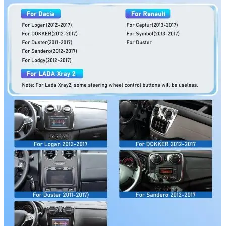
Navigație Mercedes W204
Navigație Mercedes W211
Navigație Mercedes Sprinter
Passat
Navigație Passat B5
Navigație Passat B5 5
Navigație Passat B6
Navigație Passat B7
Navigație Passat B8
Navigație Passat CC
Skoda
Navigație Skoda Fabia 1
Navigație Skoda Fabia 2
Navigație Skoda Octavia 1
Navigație Skoda Octavia 2
Navigație Skoda Octavia 3
Navigație Skoda Rapid
Navigație Skoda Superb 1
Navigație Skoda Superb 2
Navigație Toyota Avensis T25
Portbagaj Plafon Auto
Sub 350 Litri
Peste 350 Litri
Peste 450 litri
Accesorii auto masina