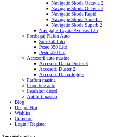
Navigație Skoda Octavia 2
Navigație Skoda Octavia 3
Navigație Skoda Rapid
Navigație Skoda Superb 1
Navigație Skoda Superb 2
Navigație Toyota Avensis T25
Portbagaj Plafon Auto
Sub 350 Litri
Peste 350 Litri
Peste 450 litri
Accesorii auto masina
Accesorii Dacia Duster 3
Accesorii Duster 2
Accesorii Dacia Jogger
Parfum masina
Copertine auto
Incalzitor diesel
Antifurt masina
Blog
Despre Noi
Wishlist
Compare
Login / Register
Top rated products