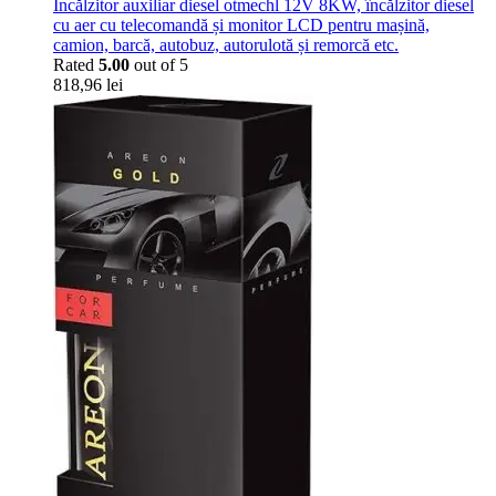
Încălzitor auxiliar diesel otmechl 12V 8KW, încălzitor diesel
cu aer cu telecomandă și monitor LCD pentru mașină,
camion, barcă, autobuz, autorulotă și remorcă etc.
Rated
5.00
out of 5
818,96
lei