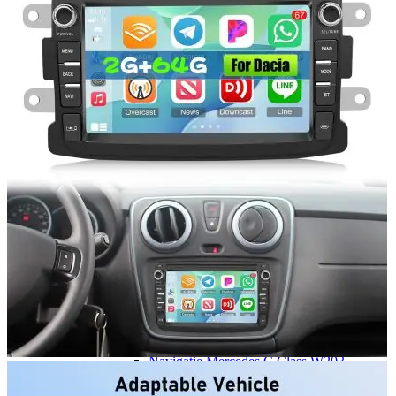
Navigatie Duster 2011
Navigatie Duster 2019
Audi
Navigatie Audi A3 8p
Navigatie Audi A4
Navigatie Audi A4 B6
Navigatie Audi A4 B7
Navigatie Audi A4 B8
Navigatie Audi A5
Navigatie Audi A6 C5
Navigatie Audi A6 C6
Navigatie Audi A6 C7
Navigatie Audi Q5
Ford
Navigație Ford Fiesta
Navigație Ford Focus 1
Navigație Ford Focus 2
Navigație Ford Focus MK3
Navigație Ford Mondeo MK3
Navigație Ford Mondeo MK4
Navigație Ford Transit
Mercedes
Navigație Mercedes C Class W203
Navigație Mercedes C Class W204
Navigație Mercedes W203