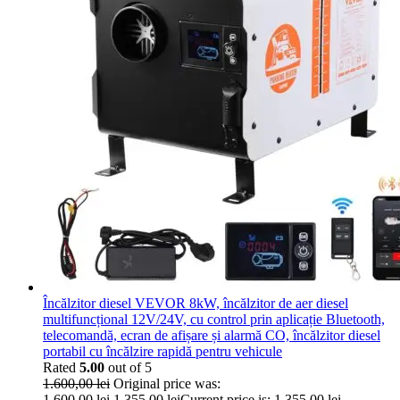
Încălzitor diesel VEVOR 8kW, încălzitor de aer diesel
multifuncțional 12V/24V, cu control prin aplicație Bluetooth,
telecomandă, ecran de afișare și alarmă CO, încălzitor diesel
portabil cu încălzire rapidă pentru vehicule
Rated
5.00
out of 5
1.600,00
lei
Original price was:
1.600,00 lei.
1.355,00
lei
Current price is: 1.355,00 lei.