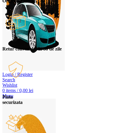
Oriunde in tara
Retur convenabil in 30 de zile
Login / Register
Search
Wishlist
0
items
/
0,00
lei
Menu
Plata
securizata