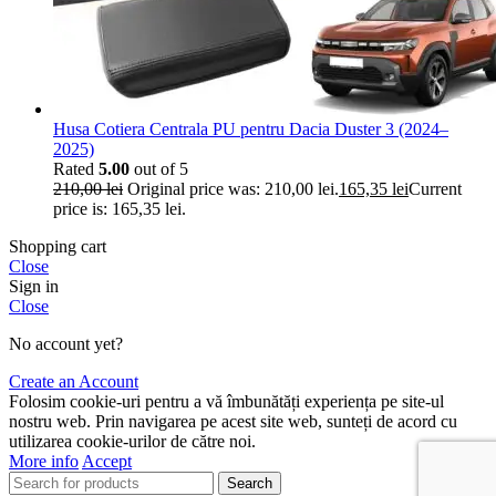
Husa Cotiera Centrala PU pentru Dacia Duster 3 (2024–
2025)
Rated
5.00
out of 5
210,00
lei
Original price was: 210,00 lei.
165,35
lei
Current
price is: 165,35 lei.
Shopping cart
Close
Sign in
Close
No account yet?
Create an Account
Folosim cookie-uri pentru a vă îmbunătăți experiența pe site-ul
nostru web. Prin navigarea pe acest site web, sunteți de acord cu
utilizarea cookie-urilor de către noi.
More info
Accept
Search