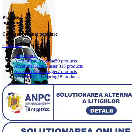
Produse
premium
Categorii produse populare
Categories
All
products
Accesorii auto masina
59 products
Accesorii Dacia Duster 3
16 products
Accesorii Dacia Jogger
7 products
Accesorii Dacia Spring
18 products
0
items
0,00
lei