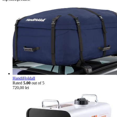
HandiHoldall
Rated
5.00
out of 5
720,00
lei