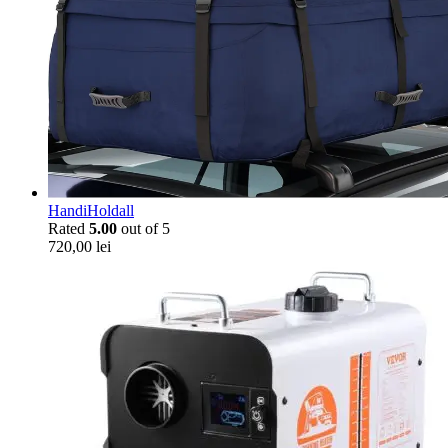
HandiHoldall
Rated
5.00
out of 5
720,00
lei