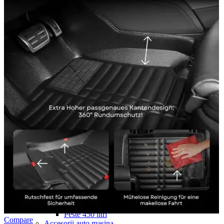
Navigație Mercedes W204
Navigație Mercedes W211
Navigație Mercedes Sprinter
Passat
Navigație Passat B5
Navigație Passat B5 5
Navigație Passat B6
Navigație Passat B7
Navigație Passat B8
Navigație Passat CC
Skoda
Navigație Skoda Fabia 1
Navigație Skoda Fabia 2
Navigație Skoda Octavia 1
Navigație Skoda Octavia 2
Navigație Skoda Octavia 3
Navigație Skoda Rapid
Navigație Skoda Superb 1
Navigație Skoda Superb 2
Navigație Toyota Avensis T25
Portbagaj Plafon Auto
Sub 350 Litri
Peste 350 Litri
Peste 450 litri
Compare
Accesorii auto masina