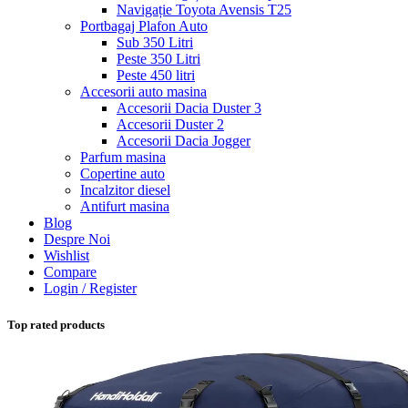
Navigație Toyota Avensis T25
Portbagaj Plafon Auto
Sub 350 Litri
Peste 350 Litri
Peste 450 litri
Accesorii auto masina
Accesorii Dacia Duster 3
Accesorii Duster 2
Accesorii Dacia Jogger
Parfum masina
Copertine auto
Incalzitor diesel
Antifurt masina
Blog
Despre Noi
Wishlist
Compare
Login / Register
Top rated products