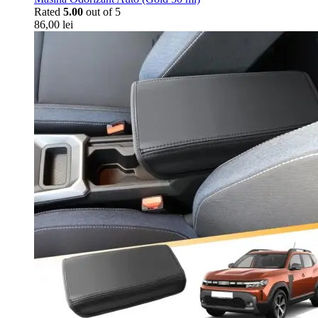
Rated
5.00
out of 5
86,00
lei