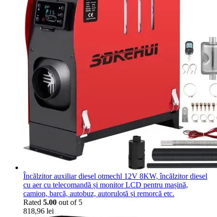
Încălzitor auxiliar diesel otmechl 12V 8KW, încălzitor diesel
cu aer cu telecomandă și monitor LCD pentru mașină,
camion, barcă, autobuz, autorulotă și remorcă etc.
Rated
5.00
out of 5
818,96
lei