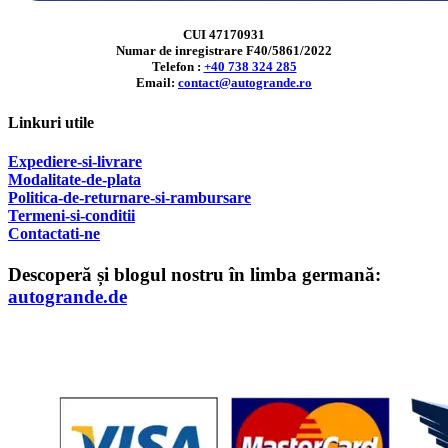
CUI 47170931
Numar de inregistrare F40/5861/2022
Telefon :
+40 738 324 285
Email:
contact@autogrande.ro
Linkuri utile
Expediere-si-livrare
Modalitate-de-plata
Politica-de-returnare-si-rambursare
T
ermeni-si-conditii
Contactati-ne
Descoperă și blogul nostru în limba germană:
autogrande.de