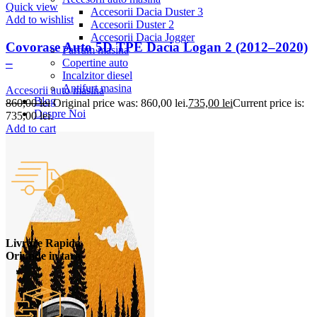
Quick view
Accesorii Dacia Duster 3
Add to wishlist
Accesorii Duster 2
Accesorii Dacia Jogger
Covorase Auto 5D TPE Dacia Logan 2 (2012–2020)
Parfum masina
–
Copertine auto
Incalzitor diesel
Antifurt masina
Accesorii auto masina
Blog
860,00
lei
Original price was: 860,00 lei.
735,00
lei
Current price is:
Despre Noi
735,00 lei.
Add to cart
Livrare Rapida
Oriunde in tara