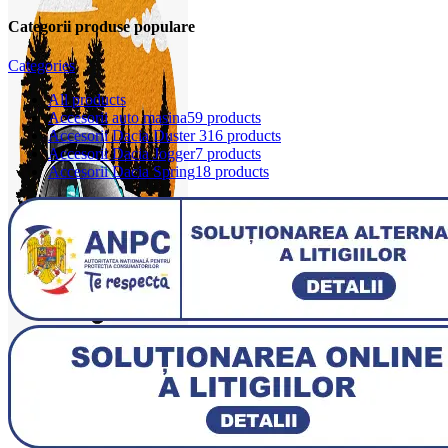
Categorii produse populare
Categories
All
products
Accesorii auto masina
59 products
Accesorii Dacia Duster 3
16 products
Accesorii Dacia Jogger
7 products
Accesorii Dacia Spring
18 products
0
items
0,00
lei